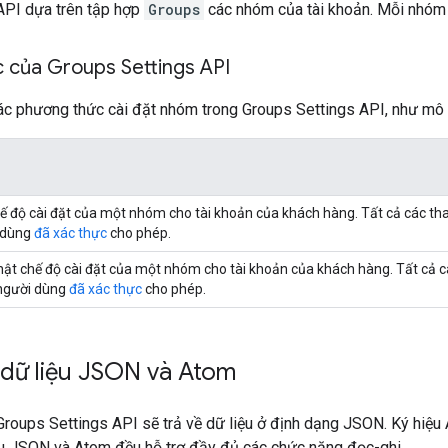
 API dựa trên tập hợp
Groups
các nhóm của tài khoản. Mỗi nhóm c
 của Groups Settings API
ác phương thức cài đặt nhóm trong Groups Settings API, như mô 
ế độ cài đặt của một nhóm cho tài khoản của khách hàng. Tất cả các th
 dùng
đã xác thực
cho phép.
ật chế độ cài đặt của một nhóm cho tài khoản của khách hàng. Tất cả c
người dùng
đã xác thực
cho phép.
 dữ liệu JSON và Atom
roups Settings API sẽ trả về dữ liệu ở định dạng JSON. Ký hiệu 
ệu JSON và Atom đều hỗ trợ đầy đủ các chức năng đọc-ghi.