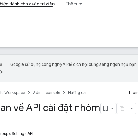
hiển dành cho quản trị viên
Thêm
Google sử dụng công nghệ AI để dịch nội dung sang ngôn ngữ bạn ư
ỗi.
le Workspace
Admin console
Hướng dẫn
Thông
an về API cài đặt nhóm
Groups Settings API