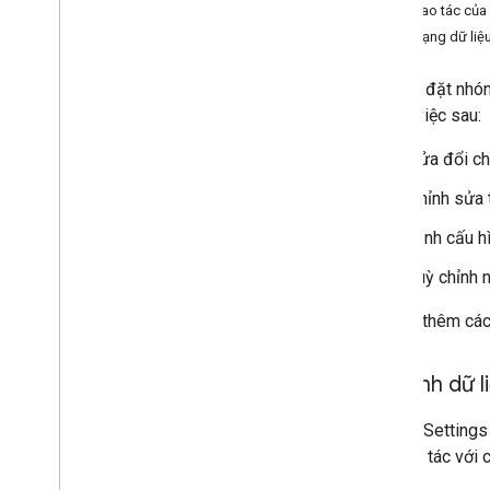
Các thao tác của
API Uỷ quyền quản lý danh bạ
Định dạng dữ li
API Cài đặt nhóm
Tổng quan
API Cài đặt nhóm
Cài đặt thư viện ứng dụng
những việc sau:
Chọn phạm vi
Truy xuất & cập nhật chế độ cài đặt
Sửa đổi ch
cho Google Groups
API Di chuyển nhóm
Chỉnh sửa 
People API
Định cấu hì
Kiểm tra
,
sử dụng và bảo mật
Tuỳ chỉnh 
API Báo cáo
Để biết thêm cá
API Trung tâm thông báo
Email Audit API
Mô hình dữ l
Miền và giấy phép
Groups Settings
API người bán lại
và cộng tác với
API Trình quản lý giấy phép Enterprise
API Cài đặt quản trị viên