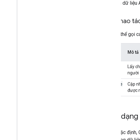
Mô hình dữ liệu
API Danh bạ dùng chung của miền
Các thao tác
Trình duyệt và máy in Chrome
API quản lý máy in Chrome
Bạn có thể gọi c
API Chrome Enterprise Core
API mã thông báo đăng ký trình
duyệt Chrome
Hoạt
Mô tả
động
Các phương pháp hay nhất
get
Lấy ch
Thông báo đẩy
người
Gửi yêu cầu hàng loạt
update
Cập nh
Mẹo tăng hiệu suất
được 
Định dạng
Theo mặc định, G
định dạng dữ li