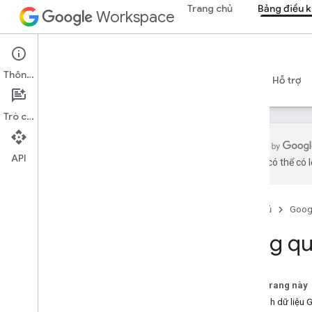
Trang chủ
Bảng điều k
Workspace
Admin console
Thông tin
Tổng quan
Hướng dẫn
Tài liệu tham khảo
Hỗ trợ
Trò chuyện
API
bằng AI có thể có l
Tổng quan
Bắt đầu
Trang chủ
Goog
Định cấu hình tùy chọn đồng ý
OAuth
Tổng qu
Cơ cấu tổ chức và nguồn lực
API Thư mục
Trên trang này
API Cloud Identity
Mô hình dữ liệu 
API Chuyển dữ liệu