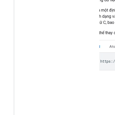
JSON là một định
một định dạng vă
ngôn ngữ C, bao 
Bạn có thể thay 
JSON
At