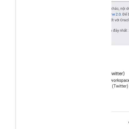
Trừ phi có lưu ý khác, nội
Giấy phép Apache 2.0
. Để 
các đơn vị liên kết với Oracl
Cập nhật lần gần đây nhất:
Blog
X (Twitter)
Đọc blog của Google
Theo dõi @workspac
Workspace Developers
trên X (Twitter)
Google Workspace cho nhà phát triển