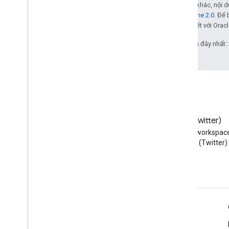
Trừ phi có lưu ý khác, nội
Giấy phép Apache 2.0
. Để 
các đơn vị liên kết với Oracl
Cập nhật lần gần đây nhất:
Blog
X (Twitter)
Đọc blog của Google
Theo dõi @workspac
Workspace Developers
trên X (Twitter)
Google Workspace cho nhà phát triển
Tổng quan về nền tảng