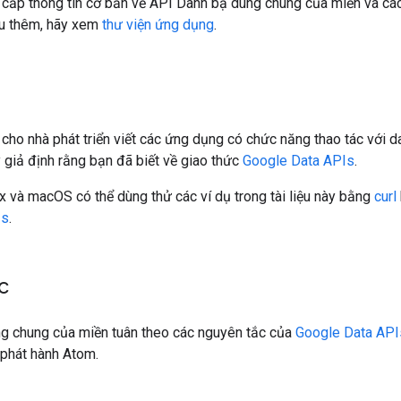
g cấp thông tin cơ bản về API Danh bạ dùng chung của miền và cá
ểu thêm, hãy xem
thư viện ứng dụng
.
h cho nhà phát triển viết các ứng dụng có chức năng thao tác với
y giả định rằng bạn đã biết về giao thức
Google Data APIs
.
 và macOS có thể dùng thử các ví dụ trong tài liệu này bằng
curl
Is
.
c
g chung của miền tuân theo các nguyên tắc của
Google Data API
 phát hành Atom.