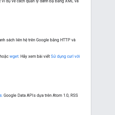
c ví dụ về cách quản lý danh bạ bằng XML và
 danh sách liên hệ trên Google bằng HTTP và
hoặc
wget
. Hãy xem bài viết
Sử dụng curl với
s
. Google Data APIs dựa trên Atom 1.0, RSS