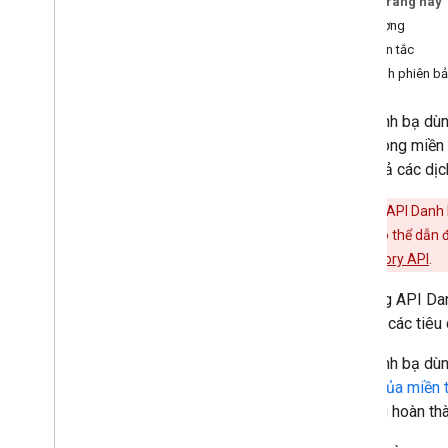
Trên trang này
API Uỷ quyền quản lý danh bạ
Đối tượng
API Cài đặt nhóm
Nguyên tắc
API Di chuyển nhóm
Chỉ định phiên b
People API
API Danh bạ dùn
Kiểm tra
,
sử dụng và bảo mật
dùng trong miền
API Báo cáo
và tất cả các dị
API Trung tâm thông báo
Email Audit API
Cảnh báo:
API Danh 
nhóm nội bộ có thể dẫn đ
Miền và giấy phép
sử dụng
Directory API
.
API người bán lại
Sử dụng API Dan
API Trình quản lý giấy phép Enterprise
hợp với các tiêu 
API Cài đặt quản trị viên
API Danh bạ dùng chung của miền
API Danh bạ dùn
Tổng quan
chung của miền t
Quản lý danh bạ dùng chung
tự động hoàn thà
Quản lý ảnh của người liên hệ được
chia sẻ