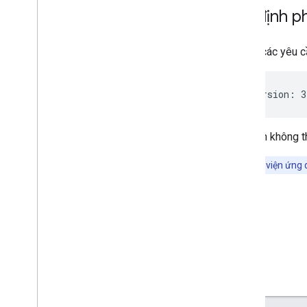
Chỉ định p
Tất cả các yêu 
Nếu bạn không th
Lưu ý:
Thư viện ứng 