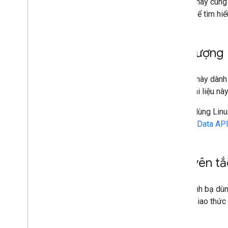
Tài liệu này cun
Khắc phục sự cố
HTTP. Để tìm hi
Trình duyệt và máy in Chrome
API quản lý máy in Chrome
Đối tượng
API Chrome Enterprise Core
API mã thông báo đăng ký trình
Tài liệu này dàn
duyệt Chrome
XML. Tài liệu nà
Các phương pháp hay nhất
Người dùng Linux
Thông báo đẩy
Google Data AP
Gửi yêu cầu hàng loạt
Mẹo tăng hiệu suất
Nguyên tắ
API Danh bạ dùn
2.0 và Giao thức