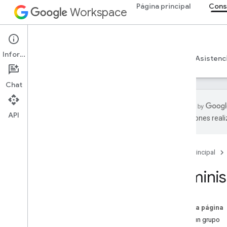
Página principal
Cons
Workspace
Admin console
Información
Descripción general
Guías
Referencia
Asistenc
Chat
API
traducciones real
Descripción general
Comenzar
Página principal
Configura el consentimiento de
OAuth
Adminis
Estructura y recursos de la
organización
En esta página
API de Directory
Crear un grupo
Descripción general