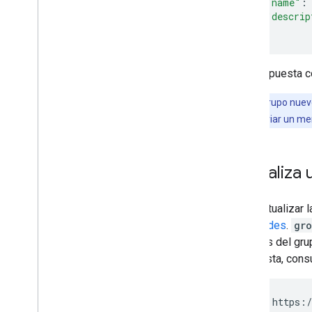
"name"
:
Prácticas recomendadas
"descrip
Notificaciones push
}
Enviar solicitudes por lotes
Sugerencias para un mejor rendimiento
Una respuesta c
Nota:
Un grupo nuev
miembro o enviar un men
Actualiza 
Para actualizar l
solicitudes
.
gr
del alias del gr
respuesta, consu
PUT https:/