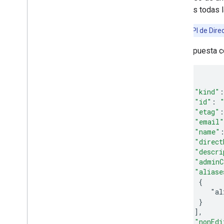
ingreses todas l
Nota:
La API de Dire
Una respuesta c
{
"kind"
:
"id"
:
"etag"
:
"email"
"name"
"direct
"descri
"adminC
"aliase
     {
        "al
     }
]
,
"nonEdi