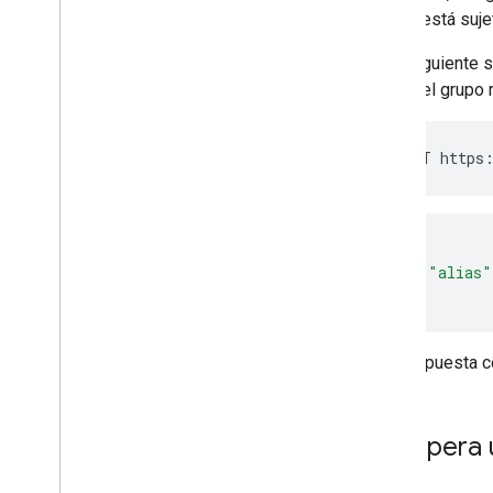
ya que está suje
En la siguiente 
único del grupo
{
"alias"
}
Una respuesta c
Recupera 