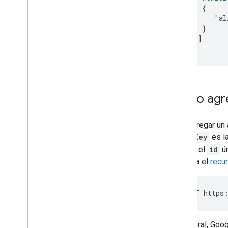
     {
        "al
     }
]
}
Cómo agre
Para agregar un 
groupKey
es la
grupo o el
id
ún
consulta el
recu
POST https:
En general, Goog