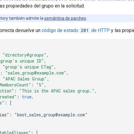
as propiedades del grupo en la solicitud.
ctory también admite la
semántica de parches
.
orrecta devuelve un
código de estado
201
de HTTP
y las propi
"directory#groups"
,
"
group's unique ID
"
,
"
group's unique ETag
"
,
:
"sales_group@example.com"
,
:
"APAC Sales Group"
,
MembersCount"
:
"5"
,
ption"
:
"This is the APAC sales group."
,
reated"
:
true
,
s"
:
[
ias": "best_sales_group@example.com"
tableAliases"
:
[