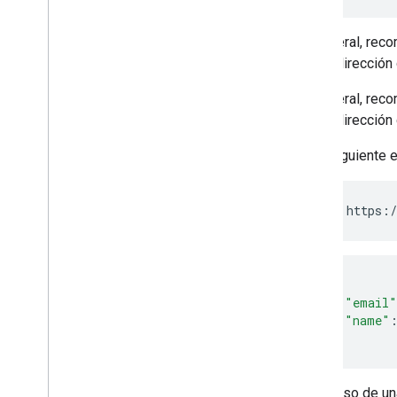
En general, reco
que la dirección
En general, reco
que la dirección
En el siguiente 
{
"email"
"name"
}
En el caso de un