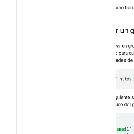
Cómo borra
Auditorías
,
uso y seguridad
API de Reports
API de Alert Center
Crear un 
Email Audit API
Para crear un gr
Dominios y licencias
un grupo para cu
API de distribuidor
propiedades de 
API del administrador de licencias
empresariales
API de Admin Settings
POST https:
API de Domain Shared Contacts
Navegadores e impresoras Chrome
En la siguiente 
API de Chrome Printer Management
electrónico del
API de Chrome Enterprise Core
API del token de inscripción del
navegador Chrome
{
"email"