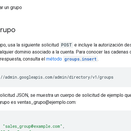
r un grupo
grupo
upo, usa la siguiente solicitud
POST
e incluye la autorización de
alquier dominio asociado a la cuenta. Para conocer las cadenas d
respuesta, consulta el
método
groups.insert
.
//admin.googleapis.com/admin/directory/v1/groups
solicitud JSON, se muestra un cuerpo de solicitud de ejemplo que
 grupo es ventas_grupo@ejemplo.com:
:
"sales_group@example.com"
,