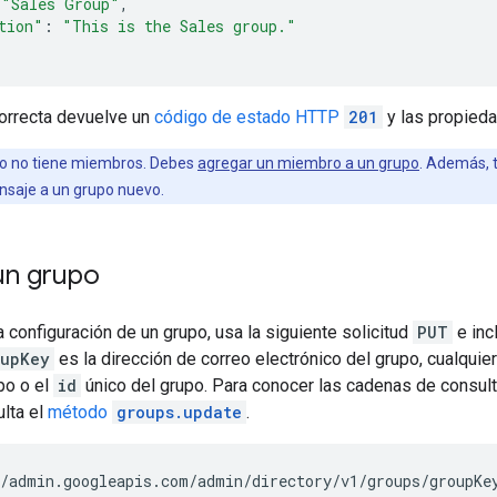
"Sales Group"
,
tion"
:
"This is the Sales group."
orrecta devuelve un
código de estado HTTP
201
y las propieda
o no tiene miembros. Debes
agregar un miembro a un grupo
. Además, 
saje a un grupo nuevo.
un grupo
a configuración de un grupo, usa la siguiente solicitud
PUT
e inc
oupKey
es la dirección de correo electrónico del grupo, cualquie
upo o el
id
único del grupo. Para conocer las cadenas de consult
lta el
método
groups.update
.
/admin.googleapis.com/admin/directory/v1/groups/
groupKe