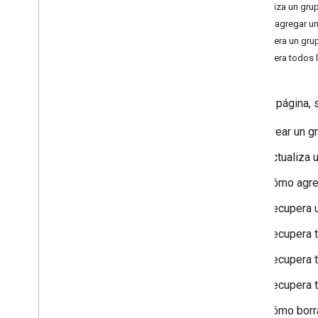
Actualiza un gru
Requisitos previos
Cómo agregar un
Elige permisos
Recupera un gru
Guías de inicio rápido
Recupera todos l
Instalación de bibliotecas cliente
Administrar dispositivos y
navegadores
En esta página, 
Administrar grupos &miembros
Grupos
Crear un g
Miembros del grupo
Buscar grupos
Actualiza 
Administrar estructura
Cómo agreg
Administrar usuarios &alias
Solución de problemas
Recupera 
API de Cloud Identity
Recupera t
API de Data Transfer
API de delegación de contactos
Recupera 
API de Groups Settings
Recupera t
API de Groups Migration
API de People
Cómo borra