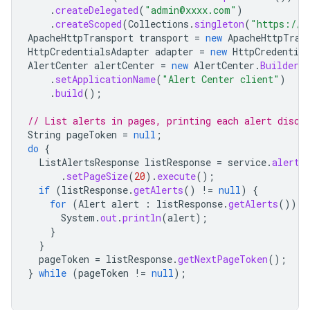
.
createDelegated
(
"admin@xxxx.com"
)
.
createScoped
(
Collections
.
singleton
(
"https://w
ApacheHttpTransport
transport
=
new
ApacheHttpTran
HttpCredentialsAdapter
adapter
=
new
HttpCredential
AlertCenter
alertCenter
=
new
AlertCenter
.
Builder
(
.
setApplicationName
(
"Alert Center client"
)
.
build
();
// List alerts in pages, printing each alert disco
String
pageToken
=
null
;
do
{
ListAlertsResponse
listResponse
=
service
.
alerts
.
setPageSize
(
20
).
execute
();
if
(
listResponse
.
getAlerts
()
!=
null
)
{
for
(
Alert
alert
:
listResponse
.
getAlerts
())
{
System
.
out
.
println
(
alert
);
}
}
pageToken
=
listResponse
.
getNextPageToken
();
}
while
(
pageToken
!=
null
);