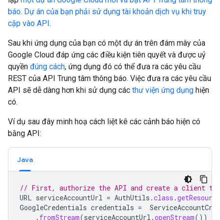
báo
.
Dự án của bạn phải sử dụng tài khoản dịch vụ khi truy
cập vào API.
Sau khi ứng dụng của bạn có một dự án trên đám mây của
Google Cloud đáp ứng các điều kiện tiên quyết và được uỷ
quyền
đúng cách
, ứng dụng đó có thể đưa ra các yêu cầu
REST của API Trung tâm thông báo. Việc đưa ra các yêu cầu
API sẽ dễ dàng hơn khi sử dụng các
thư viện ứng dụng
hiện
có.
Ví dụ sau đây minh hoạ cách liệt kê các cảnh báo hiện có
bằng API:
Java
// First, authorize the API and create a client to
URL
serviceAccountUrl
=
AuthUtils
.
class
.
getResourc
GoogleCredentials
credentials
=
ServiceAccountCre
.
fromStream
(
serviceAccountUrl
.
openStream
())