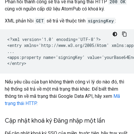
Phản hồi thành công sẽ trả về mã trạng thái HTTP
200 OK
cùng với nguồn cấp dữ liệu AtomPub có khoá ký.
XML phản hồi
GET
sẽ trả về thuộc tính
signingKey
:
<?xml version='1.0' encoding='UTF-8'?>

<entry xmlns='http://www.w3.org/2005/Atom' xmlns:app
...

<apps:property name='signingKey' value='yourBase64Enc
Nếu yêu cầu của bạn không thành công vì lý do nào đó, thì
hệ thống sẽ trả về một mã trạng thái khác. Để biết thêm
thông tin về mã trạng thái Google Data API, hãy xem
Mã
trạng thái HTTP
.
Cập nhật khoá ký Đăng nhập một lần
Để cập nhật khoá ký SSO của miền, trước tiên, hãy truy xuất