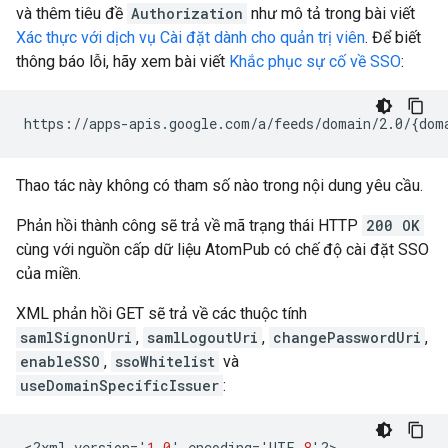
và thêm tiêu đề
Authorization
như mô tả trong bài viết
Xác thực với dịch vụ Cài đặt dành cho quản trị viên
. Để biết
thông báo lỗi, hãy xem bài viết
Khắc phục sự cố về SSO
:
Thao tác này không có tham số nào trong nội dung yêu cầu.
Phản hồi thành công sẽ trả về mã trạng thái HTTP
200 OK
cùng với nguồn cấp dữ liệu AtomPub có chế độ cài đặt SSO
của miền.
XML phản hồi GET sẽ trả về các thuộc tính
samlSignonUri
,
samlLogoutUri
,
changePasswordUri
,
enableSSO
,
ssoWhitelist
và
useDomainSpecificIssuer
:
<
?
xml
version
=
'
1.0
'
encoding
=
'
UTF
-
8
'
?
>
