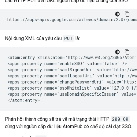
cầu HTTP PUT đến URL nguồn cấp dữ liệu chung của SSO:
Nội dung XML của yêu cầu
PUT
là:
<atom:entry xmlns:atom='http://www.w3.org/2005/Atom'
<apps:property name='enableSSO' value='false' />

<apps:property name='samlSignonUri' value='http://ww
<apps:property name='samlLogoutUri' value='http://ww
<apps:property name='changePasswordUri' value='http:
<apps:property name='ssoWhitelist' value='127.0.0.1/3
<apps:property name='useDomainSpecificIssuer' value='
Phản hồi thành công sẽ trả về mã trạng thái HTTP
200 OK
cùng với nguồn cấp dữ liệu AtomPub có chế độ cài đặt SSO.