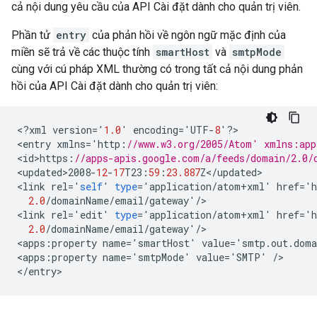
cả nội dung yêu cầu của API Cài đặt dành cho quản trị viên.
Phần tử
entry
của phản hồi về ngôn ngữ mặc định của
miền sẽ trả về các thuộc tính
smartHost
và
smtpMode
cùng với cú pháp XML thường có trong tất cả nội dung phản
hồi của API Cài đặt dành cho quản trị viên:
<
?
xml
version
=
'
1.0
'
encoding
=
'
UTF
-
8
'
?
>

<
entry
xmlns
=
'
http
:
//www.w3.org/2005/Atom' xmlns:app
<
id>https
:
//apps-apis.google.com/a/feeds/domain/2.0/
<
updated>2008
-
12
-
17
T23
:
59
:
23.887
Z
<
/
updated
>

<
link
rel
=
'
self
'
type
=
'
application
/
atom
+
xml
'
href
=
'
h
2.0
/
domainName
/
email
/
gateway
'
/
>

<
link
rel
=
'
edit
'
type
=
'
application
/
atom
+
xml
'
href
=
'
h
2.0
/
domainName
/
email
/
gateway
'
/
>

<
apps
:
property
name
=
'
smartHost
'
value
=
'
smtp
.
out
.
doma
<
apps
:
property
name
=
'
smtpMode
'
value
=
'
SMTP
'
/
>

<
/
entry