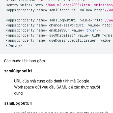
<
entry
xmlns
=
'
http
:
//www.w3.org/2005/Atom' xmlns:app
<
apps
:
property
name
=
'
samlSignonUri
'
value
=
'
http
:
//ww
...
<
apps
:
property
name
=
'
samlLogoutUri
'
value
=
'
http
:
//w
<
apps
:
property
name
=
'
changePasswordUri
'
value
=
'
http
:
<
apps
:
property
name
=
'
enableSSO
'
value
=
'
true
'
/
>

<
apps
:
property
name
=
'
ssoWhitelist
'
value
=
'
CIDR
forma
<
apps
:
property
name
=
'
useDomainSpecificIssuer
'
value
=
<
/
entry
Các thuộc tính bao gồm:
samlSignonUri
URL của nhà cung cấp danh tính mà Google
Workspace gửi yêu cầu SAML để xác thực người
dùng.
samlLogoutUri