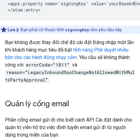
<apps:property name='signingKey' value='yourBase64Enc
Lưu ý:
Bạn phải có thuộc tính
signingKey
cho yêu cầu này.
Bạn không được thay đổi chế độ cài đặt Đăng nhập một lần
khi khách hàng mục tiêu đã bật
tính năng Phê duyệt nhiều
bên cho các hành động nhạy cảm
. Yêu cầu sẽ không thành
công với
errorCode="1811"
và
reason="LegacyInboundSsoChangeNotAllowedWithMul
tiPartyApproval"
.
Quản lý cổng email
Phần cổng email gửi đi cho biết cách API Cài đặt dành cho
quản trị viên hỗ trợ việc định tuyến email gửi đi từ người
dùng trong miền của bạn.