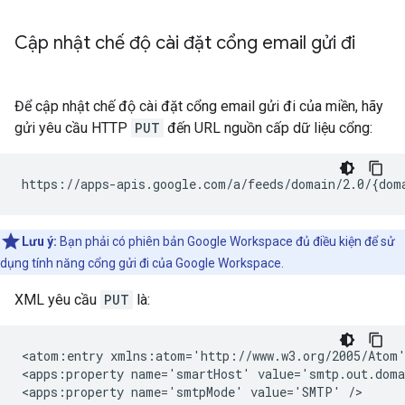
Cập nhật chế độ cài đặt cổng email gửi đi
Để cập nhật chế độ cài đặt cổng email gửi đi của miền, hãy
gửi yêu cầu HTTP
PUT
đến URL nguồn cấp dữ liệu cổng:
Lưu ý:
Bạn phải có phiên bản Google Workspace đủ điều kiện để sử
dụng tính năng cổng gửi đi của Google Workspace.
XML yêu cầu
PUT
là:
<atom:entry xmlns:atom='http://www.w3.org/2005/Atom'
<apps:property name='smartHost' value='smtp.out.doma
<apps:property name='smtpMode' value='SMTP' />
