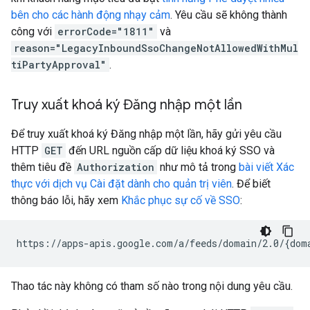
bên cho các hành động nhạy cảm
. Yêu cầu sẽ không thành
công với
errorCode="1811"
và
reason="LegacyInboundSsoChangeNotAllowedWithMul
tiPartyApproval"
.
Truy xuất khoá ký Đăng nhập một lần
Để truy xuất khoá ký Đăng nhập một lần, hãy gửi yêu cầu
HTTP
GET
đến URL nguồn cấp dữ liệu khoá ký SSO và
thêm tiêu đề
Authorization
như mô tả trong
bài viết Xác
thực với dịch vụ Cài đặt dành cho quản trị viên
. Để biết
thông báo lỗi, hãy xem
Khắc phục sự cố về SSO
:
Thao tác này không có tham số nào trong nội dung yêu cầu.