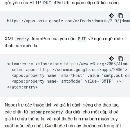
gửi yêu cầu HTTP
PUT
đến URL nguồn cấp dữ liệu cổng:
XML
entry
AtomPub của yêu cầu
PUT
về ngôn ngữ mặc
định của miền là:
<atom:entry xmlns:atom='http://www.w3.org/2005/Atom'
  xmlns:apps='http://schemas.google.com/apps/2006'>

  <apps:property name='smartHost' value='smtp.out.do
  <apps:property name='smtpMode' value='SMTP' />

Ngoại trừ các thuộc tính và giá trị dành riêng cho thao tác,
các phần tử
atom:property
đại diện cho một cặp khoá-
giá trị chứa thông tin về một thuộc tính mà bạn muốn truy
xuất hoặc cập nhật. Các thuộc tính này thường có trong tất