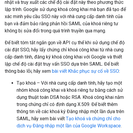
nhật và truy xuất các chế độ cài đặt này theo phương thức
lập trình. Google sử dụng khoá công khai mà bạn đã tạo để
xác minh yêu cầu SSO này với nhà cung cấp danh tính của
bạn và đảm bảo rằng phản hồi SAML của khoá riêng tư
không bị sửa đổi trong quá trình truyền qua mạng.
Để biết tóm tắt ngắn gọn về API cụ thể khi sử dụng chế độ
cài đặt SSO, hãy lấy chứng chỉ khoá công khai từ nhà cung
cấp danh tính, đăng ký khoá công khai với Google và thiết
lập chế độ cài đặt truy vấn SSO dựa trên SAML. Để biết
thông báo lỗi, hãy xem
bài viết Khắc phục sự cố về SSO
:
Tạo khoá – Với nhà cung cấp danh tính, hãy tạo một
nhóm khoá công khai và khoá riêng tư bằng cách sử
dụng thuật toán DSA hoặc RSA. Khoá công khai nằm
trong chứng chỉ có định dạng X.509. Để biết thêm
thông tin về các khoá ký Đăng nhập một lần dựa trên
SAML, hãy xem bài viết
Tạo khoá và chứng chỉ cho
dịch vụ Đăng nhập một lần của Google Workspace
.