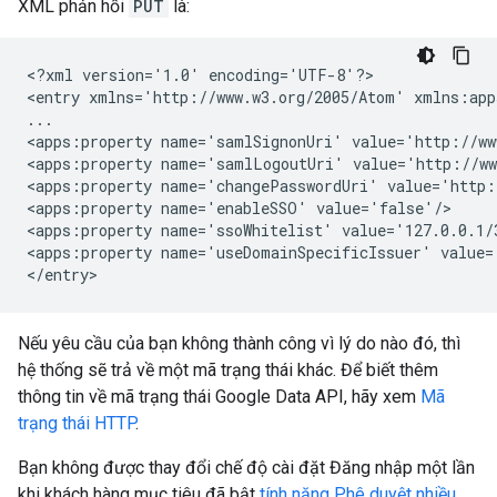
XML phản hồi
PUT
là:
<?xml version='1.0' encoding='UTF-8'?>

<entry xmlns='http://www.w3.org/2005/Atom' xmlns:app
...

<apps:property name='samlSignonUri' value='http://ww
<apps:property name='samlLogoutUri' value='http://ww
<apps:property name='changePasswordUri' value='http:
<apps:property name='enableSSO' value='false'/>

<apps:property name='ssoWhitelist' value='127.0.0.1/3
<apps:property name='useDomainSpecificIssuer' value='
Nếu yêu cầu của bạn không thành công vì lý do nào đó, thì
hệ thống sẽ trả về một mã trạng thái khác. Để biết thêm
thông tin về mã trạng thái Google Data API, hãy xem
Mã
trạng thái HTTP
.
Bạn không được thay đổi chế độ cài đặt Đăng nhập một lần
khi khách hàng mục tiêu đã bật
tính năng Phê duyệt nhiều