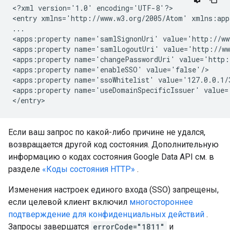
<?xml version='1.0' encoding='UTF-8'?>

<entry xmlns='http://www.w3.org/2005/Atom' xmlns:app
...

<apps:property name='samlSignonUri' value='http://ww
<apps:property name='samlLogoutUri' value='http://ww
<apps:property name='changePasswordUri' value='http:
<apps:property name='enableSSO' value='false'/>

<apps:property name='ssoWhitelist' value='127.0.0.1/3
<apps:property name='useDomainSpecificIssuer' value='
Если ваш запрос по какой-либо причине не удался,
возвращается другой код состояния. Дополнительную
информацию о кодах состояния Google Data API см. в
разделе
«Коды состояния HTTP»
.
Изменения настроек единого входа (SSO) запрещены,
если целевой клиент включил
многостороннее
подтверждение для конфиденциальных действий
.
Запросы завершатся
errorCode="1811"
и