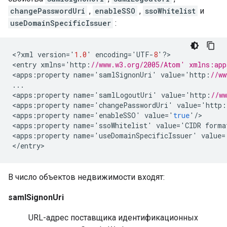
changePasswordUri
,
enableSSO
,
ssoWhitelist
и
useDomainSpecificIssuer
:
<
?
xml
version
=
'
1.0
'
encoding
=
'
UTF
-
8
'
?
>

<
entry
xmlns
=
'
http
:
//www.w3.org/2005/Atom' xmlns:app
<
apps
:
property
name
=
'
samlSignonUri
'
value
=
'
http
:
//ww
...
<
apps
:
property
name
=
'
samlLogoutUri
'
value
=
'
http
:
//w
<
apps
:
property
name
=
'
changePasswordUri
'
value
=
'
http
:
<
apps
:
property
name
=
'
enableSSO
'
value
=
'
true
'
/
>

<
apps
:
property
name
=
'
ssoWhitelist
'
value
=
'
CIDR
forma
<
apps
:
property
name
=
'
useDomainSpecificIssuer
'
value
=
<
/
entry
В число объектов недвижимости входят:
samlSignonUri
URL-адрес поставщика идентификационных