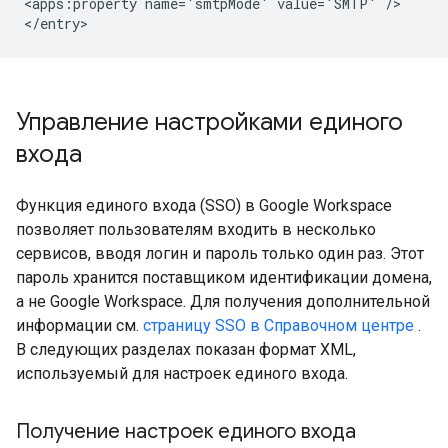
<
apps
:
property
name
=
'
smtpMode
'
value
=
'
SMTP
'
/
>

<
/
entry
Управление настройками единого
входа
Функция единого входа (SSO) в Google Workspace
позволяет пользователям входить в несколько
сервисов, вводя логин и пароль только один раз. Этот
пароль хранится поставщиком идентификации домена,
а не Google Workspace. Для получения дополнительной
информации см.
страницу SSO в Справочном центре
.
В следующих разделах показан формат XML,
используемый для настроек единого входа.
Получение настроек единого входа