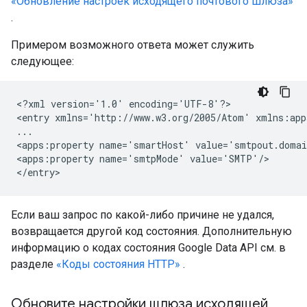
«Обновление настроек исходящего почтового шлюза»
.
Примером возможного ответа может служить
следующее:
<?xml version='1.0' encoding='UTF-8'?>

<entry xmlns='http://www.w3.org/2005/Atom' xmlns:app
...

<apps:property name='smartHost' value='smtpout.domai
<apps:property name='smtpMode' value='SMTP'/>

Если ваш запрос по какой-либо причине не удался,
возвращается другой код состояния. Дополнительную
информацию о кодах состояния Google Data API см. в
разделе
«Коды состояния HTTP»
.
Обновите настройки шлюза исходящей