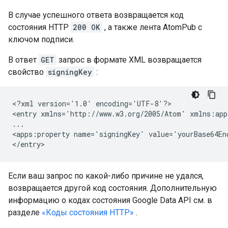
В случае успешного ответа возвращается код
состояния HTTP
200 OK
, а также лента AtomPub с
ключом подписи.
В ответ
GET
запрос в формате XML возвращается
свойство
signingKey
:
<?xml version='1.0' encoding='UTF-8'?>

<entry xmlns='http://www.w3.org/2005/Atom' xmlns:app
...

<apps:property name='signingKey' value='yourBase64Enc
Если ваш запрос по какой-либо причине не удался,
возвращается другой код состояния. Дополнительную
информацию о кодах состояния Google Data API см. в
разделе
«Коды состояния HTTP»
.