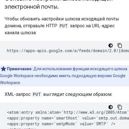
электронной почты
.
Чтобы обновить настройки шлюза исходящей почты
домена, отправьте HTTP
PUT
запрос на URL-адрес
канала шлюза:
Примечание:
Для использования функции исходящего шлюза
Google Workspace необходимо иметь подходящую версию Google
Workspace.
XML-запрос
PUT
выглядит следующим образом:
<atom:entry xmlns:atom='http://www.w3.org/2005/Atom'
<apps:property name='smartHost' value='smtp.out.doma
<apps:property name='smtpMode' value='SMTP' />
