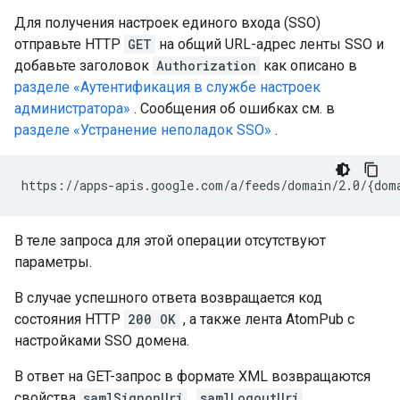
Для получения настроек единого входа (SSO)
отправьте HTTP
GET
на общий URL-адрес ленты SSO и
добавьте заголовок
Authorization
как описано в
разделе «Аутентификация в службе настроек
администратора»
. Сообщения об ошибках см. в
разделе «Устранение неполадок SSO»
.
В теле запроса для этой операции отсутствуют
параметры.
В случае успешного ответа возвращается код
состояния HTTP
200 OK
, а также лента AtomPub с
настройками SSO домена.
В ответ на GET-запрос в формате XML возвращаются
свойства
samlSignonUri
,
samlLogoutUri
,