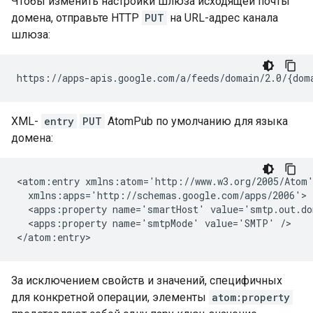
Чтобы изменить настройки шлюза исходящей почты
домена, отправьте HTTP
PUT
на URL-адрес канала
шлюза:
XML-
entry
PUT
AtomPub по умолчанию для языка
домена:
<atom:entry xmlns:atom='http://www.w3.org/2005/Atom'
  xmlns:apps='http://schemas.google.com/apps/2006'>

  <apps:property name='smartHost' value='smtp.out.do
  <apps:property name='smtpMode' value='SMTP' />

За исключением свойств и значений, специфичных
для конкретной операции, элементы
atom:property