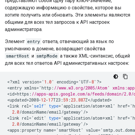
представляют собой одну пару ключ-значение,
содержащую информацию о свойстве, которое вы
хотите получить или обновить. Эти элементы являются
общими для всех тел запросов к API настроек
администратора.
Элемент
entry
ответа, отвечающий за язык по
умолчанию в домене, возвращает свойства
smartHost
и
smtpMode
а также XML-синтаксис, общий
для всех тел ответов API административных настроек:
<
?
xml
version
=
'
1.0
'
encoding
=
'
UTF
-
8
'
?
>

<
entry
xmlns
=
'
http
:
//www.w3.org/2005/Atom' xmlns:app
<
id>https
:
//apps-apis.google.com/a/feeds/domain/2.0/
<
updated>2008
-
12
-
17
T23
:
59
:
23.887
Z
<
/
updated
>

<
link
rel
=
'
self
'
type
=
'
application
/
atom
+
xml
'
href
=
'
h
2.0
/
domainName
/
email
/
gateway
'
/
>

<
link
rel
=
'
edit
'
type
=
'
application
/
atom
+
xml
'
href
=
'
h
2.0
/
domainName
/
email
/
gateway
'
/
>

<
apps
:
property
name
=
'
smartHost
'
value
=
'
smtp
.
out
.
doma