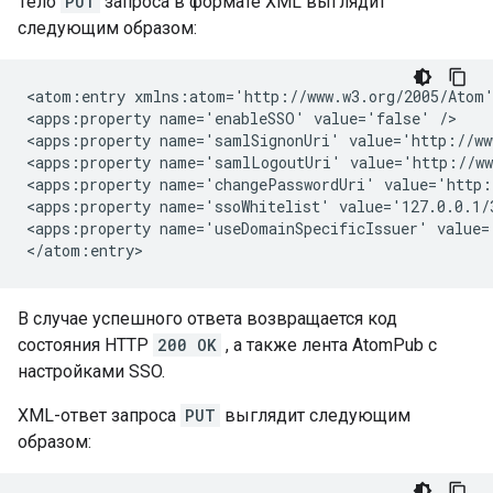
Тело
PUT
запроса в формате XML выглядит
следующим образом:
<atom:entry xmlns:atom='http://www.w3.org/2005/Atom'
<apps:property name='enableSSO' value='false' />

<apps:property name='samlSignonUri' value='http://ww
<apps:property name='samlLogoutUri' value='http://ww
<apps:property name='changePasswordUri' value='http:
<apps:property name='ssoWhitelist' value='127.0.0.1/3
<apps:property name='useDomainSpecificIssuer' value='
В случае успешного ответа возвращается код
состояния HTTP
200 OK
, а также лента AtomPub с
настройками SSO.
XML-ответ запроса
PUT
выглядит следующим
образом: