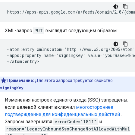
XML-запрос
PUT
выглядит следующим образом:
<atom:entry xmlns:atom='http://www.w3.org/2005/Atom'
<apps:property name='signingKey' value='yourBase64Enc
Примечание:
Для этого запроса требуется свойство
signingKey
.
Изменения настроек единого входа (SSO) запрещены,
если целевой клиент включил
многостороннее
подтверждение для конфиденциальных действий
.
Запросы завершатся
errorCode="1811"
и
reason="LegacyInboundSsoChangeNotAllowedWithMul