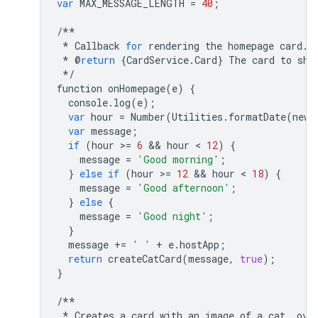
var
MAX_MESSAGE_LENGTH
=
40
;
/**
*
Callback
for
rendering
the
homepage
card
.
*
@
return
{
CardService
.
Card
}
The
card
to
sho
*/
function
onHomepage
(
e
)
{
console
.
log
(
e
);
var
hour
=
Number
(
Utilities
.
formatDate
(
new
var
message
;
if
(
hour
>
=
6
 && 
hour
 < 
12
)
{
message
=
'Good morning'
;
}
else
if
(
hour
>
=
12
 && 
hour
 < 
18
)
{
message
=
'Good afternoon'
;
}
else
{
message
=
'Good night'
;
}
message
+=
' '
+
e
.
hostApp
;
return
createCatCard
(
message
,
true
);
}
/**
*
Creates
a
card
with
an
image
of
a
cat
,
ove