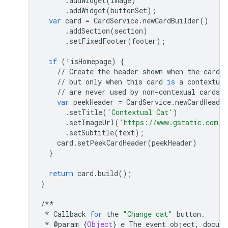
.
addWidget
(
image
)
.
addWidget
(
buttonSet
);
var
card
=
CardService
.
newCardBuilder
()
.
addSection
(
section
)
.
setFixedFooter
(
footer
);
if
(
!
isHomepage
)
{
//
Create
the
header
shown
when
the
card
i
//
but
only
when
this
card
is
a
contextual
//
are
never
used
by
non
-
contexual
cards
l
var
peekHeader
=
CardService
.
newCardHeader
.
setTitle
(
'Contextual Cat'
)
.
setImageUrl
(
'https://www.gstatic.com/i
.
setSubtitle
(
text
);
card
.
setPeekCardHeader
(
peekHeader
)
}
return
card
.
build
();
}
/**
*
Callback
for
the
"Change cat"
button
.
*
@
param
{
Object
}
e
The
event
object
,
docume