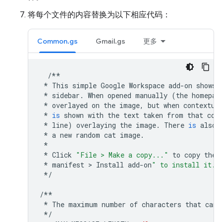
将每个文件的内容替换为以下相应代码：
Common.gs
Gmail.gs
更多
/**
*
This
simple
Google
Workspace
add
-
on
shows
*
sidebar
.
When
opened
manually
(
the
homepag
*
overlayed
on
the
image
,
but
when
contextua
*
is
shown
with
the
text
taken
from
that
con
*
line
)
overlaying
the
image
.
There
is
also
*
a
new
random
cat
image
.
*
*
Click
"File > Make a copy..."
to
copy
the
*
manifest
 > 
Install
add
-
on
" to install it.
*/
/**
*
The
maximum
number
of
characters
that
can
*/