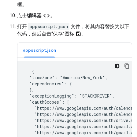
框。
code
点击
编辑器
。
打开
appsscript.json
文件，将其内容替换为以下
代码，然后点击“保存”图标
。
appsscript.json
   {

  "timeZone": "America/New_York",

  "dependencies": {

  },

  "exceptionLogging": "STACKDRIVER",

  "oauthScopes": [

    "https://www.googleapis.com/auth/calendar.
    "https://www.googleapis.com/auth/calendar.
    "https://www.googleapis.com/auth/drive.add
    "https://www.googleapis.com/auth/gmail.add
    "https://www.googleapis.com/auth/gmail.add