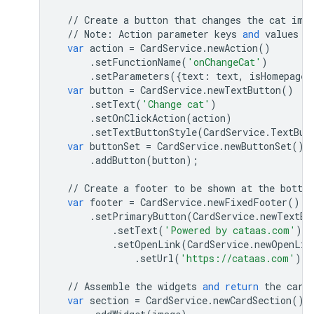
//
Create
a
button
that
changes
the
cat
ima
//
Note
:
Action
parameter
keys
and
values
m
var
action
=
CardService
.
newAction
()
.
setFunctionName
(
'onChangeCat'
)
.
setParameters
({
text
:
text
,
isHomepage
:
var
button
=
CardService
.
newTextButton
()
.
setText
(
'Change cat'
)
.
setOnClickAction
(
action
)
.
setTextButtonStyle
(
CardService
.
TextBut
var
buttonSet
=
CardService
.
newButtonSet
()
.
addButton
(
button
);
//
Create
a
footer
to
be
shown
at
the
botto
var
footer
=
CardService
.
newFixedFooter
()
.
setPrimaryButton
(
CardService
.
newTextBu
.
setText
(
'Powered by cataas.com'
)
.
setOpenLink
(
CardService
.
newOpenLin
.
setUrl
(
'https://cataas.com'
)))
//
Assemble
the
widgets
and
return
the
card
var
section
=
CardService
.
newCardSection
()