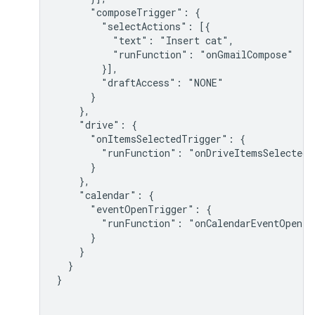
      "composeTrigger": {

        "selectActions": [{

          "text": "Insert cat",

          "runFunction": "onGmailCompose"

        }],

        "draftAccess": "NONE"

      }

    },

    "drive": {

      "onItemsSelectedTrigger": {

        "runFunction": "onDriveItemsSelected"

      }

    },

    "calendar": {

      "eventOpenTrigger": {

        "runFunction": "onCalendarEventOpen"

      }

    }

  }

}
