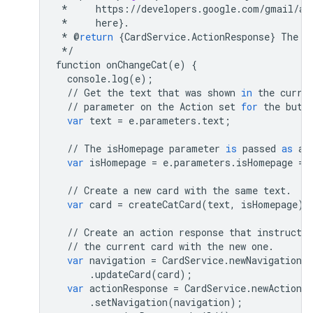
*
https
:
//
developers
.
google
.
com
/
gmail
/
ad
*
here
}
.
*
@
return
{
CardService
.
ActionResponse
}
The
a
*/
function
onChangeCat
(
e
)
{
console
.
log
(
e
);
//
Get
the
text
that
was
shown
in
the
curre
//
parameter
on
the
Action
set
for
the
butt
var
text
=
e
.
parameters
.
text
;
//
The
isHomepage
parameter
is
passed
as
a
var
isHomepage
=
e
.
parameters
.
isHomepage
==
//
Create
a
new
card
with
the
same
text
.
var
card
=
createCatCard
(
text
,
isHomepage
);
//
Create
an
action
response
that
instructs
//
the
current
card
with
the
new
one
.
var
navigation
=
CardService
.
newNavigation
(
.
updateCard
(
card
);
var
actionResponse
=
CardService
.
newActionRe
.
setNavigation
(
navigation
);