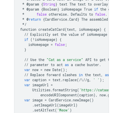
*
@
param
{
String
}
text
The
text
to
overlay
o
*
@
param
{
Boolean
}
isHomepage
True
if
the
ca
*
false
otherwise
.
Defaults
to
false
.
*
@
return
{
CardService
.
Card
}
The
assembled
c
*/
function
createCatCard
(
text
,
isHomepage
)
{
//
Explicitly
set
the
value
of
isHomepage
a
if
(
!
isHomepage
)
{
isHomepage
=
false
;
}
//
Use
the
"Cat as a service"
API
to
get
th
//
parameter
to
act
as
a
cache
buster
.
var
now
=
new
Date
();
//
Replace
forward
slashes
in
the
text
,
as
t
var
caption
=
text
.
replace
(
/
\
//
g
,
' '
);
var
imageUrl
=
Utilities
.
formatString
(
'https://cataas.
encodeURIComponent
(
caption
),
now
.
ge
var
image
=
CardService
.
newImage
()
.
setImageUrl
(
imageUrl
)
.
setAltText
(
'Meow'
)