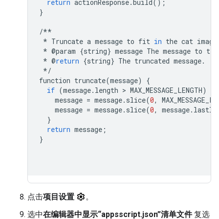
return
actionResponse
.
build
();
}
/**
*
Truncate
a
message
to
fit
in
the
cat
image
*
@
param
{
string
}
message
The
message
to
tru
*
@
return
{
string
}
The
truncated
message
.
*/
function
truncate
(
message
)
{
if
(
message
.
length
 > 
MAX_MESSAGE_LENGTH
)
{
message
=
message
.
slice
(
0
,
MAX_MESSAGE_LE
message
=
message
.
slice
(
0
,
message
.
lastIn
}
return
message
;
}
点击
项目设置
。
选中
在编辑器中显示“appsscript.json”清单文件
复选