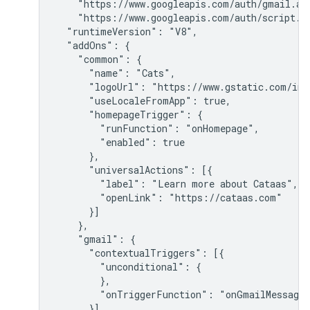
    "https://www.googleapis.com/auth/gmail.add
    "https://www.googleapis.com/auth/script.lo
  "runtimeVersion": "V8",

  "addOns": {

    "common": {

      "name": "Cats",

      "logoUrl": "https://www.gstatic.com/ima
      "useLocaleFromApp": true,

      "homepageTrigger": {

        "runFunction": "onHomepage",

        "enabled": true

      },

      "universalActions": [{

        "label": "Learn more about Cataas",

        "openLink": "https://cataas.com"

      }]

    },

    "gmail": {

      "contextualTriggers": [{

        "unconditional": {

        },

        "onTriggerFunction": "onGmailMessage"
      }],
