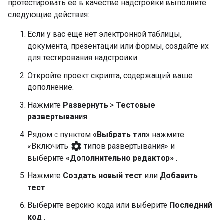
протестировать её в качестве надстройки выполните
следующие действия:
Если у вас еще нет электронной таблицы,
документа, презентации или формы, создайте их
для тестирования надстройки.
Откройте проект скрипта, содержащий ваше
дополнение.
Нажмите
Развернуть
>
Тестовые
развертывания
.
Рядом с пунктом
«Выбрать тип»
нажмите
settings
«Включить
типов развертывания» и
выберите
«Дополнительно редактор»
.
Нажмите
Создать новый тест
или
Добавить
тест
.
Выберите версию кода или выберите
Последний
код
.