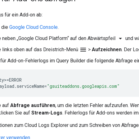
s für ein Add‑on ab:
 die
Google Cloud Console
.
arrow_drop_down
e neben „Google Cloud Platform“ auf den Abwärtspfeil
und wä
menu
e links oben auf das Dreistrich-Menü
>
Aufzeichnen
. Der Lo
für Add-on-Fehlerlogs im Query Builder die folgende Abfrage ei
ty
>
=
ERROR
ayload
.
serviceName
=
"gsuiteaddons.googleapis.com"
e auf
Abfrage ausführen
, um die letzten Fehler aufzurufen. We
klicken Sie auf
Stream-Logs
. Fehlerlogs für Add-ons werden im
tionen zum Cloud Logs Explorer und zum Schreiben von Abfragen 
rer verwenden