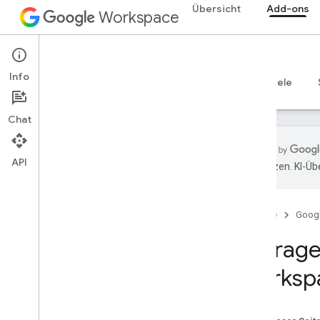
Übersicht
Add-ons
Workspace
Add-ons
Info
Übersicht
Leitfäden
Referenzen
Beispiele
Chat
API
übersetzen. KI-Üb
Add-ons
Add-on-Typen
Startseite
Goog
Add-ons installieren und autorisieren
Add-ons öffnen und verwenden
Abfrage
Worksp
Los gehts
In Google Workspace entwickeln
OAuth-Zustimmung konfigurieren