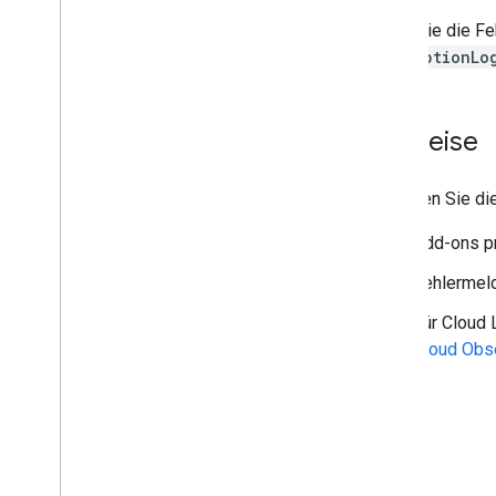
Wenn Sie die Fe
"exceptionLo
Hinweise
Beachten Sie di
Add-ons pr
Fehlermel
Für Cloud 
Cloud Obse