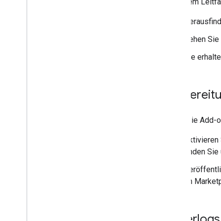
In diesem Leitf
Testen und Fehler beheben
Abfragefehlerlogs
Herausfind
Best Practices
Sehen Sie 
Beschränkungen
Glossar
Sie erhalt
Alte Add-ons aktualisieren
Vorbereit
Editor-Add-ons entwickeln
Bevor Sie Add-o
Übersicht
Kurzanleitungen
Aktivieren
Autorisierungslebenszyklus
finden Sie
Manifest
Veröffentl
Bereiche
im Marketp
HTML-Schnittstellen erstellen
Google Tabellen erweitern
Google Docs erweitern
Fehlerlog
Google Präsentationen erweitern