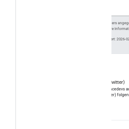
Sofern nicht anders angege
lizenziert. Weitere Informa
Zuletzt aktualisiert: 2026-0
Blog
X (Twitter)
Google Workspace
@workspacedevs a
Developers-Blog lesen
(Twitter) folgen