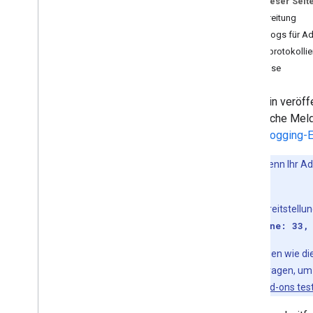
Auf dieser Seit
Vorbereitung
Google Workspace-Add-ons
entwickeln
Fehlerlogs für A
Übersicht
Fehlerprotokollie
Kurzanleitungen
Hinweise
Manifeste
Bereiche
Wenn ein veröff
Mit HTTP-Endpunkten erstellen
generische Meld
Karten erstellen
Cloud Logging-E
Gmail erweitern
Google Kalender verlängern
Hinweis
:Wenn Ihr Ad
Google Drive erweitern
gemeldet.
Google-Editoren erweitern
Bei der Testbereitstell
Google Chat erweitern
function [line: 33,
Google Meet erweitern
Google Workspace Studio
Fehlermeldungen wie dies
erweitern
Fehlerlogs abfragen, um
Workspace-Add-ons tes
Add-on mit Diensten von Drittanbietern
verbinden