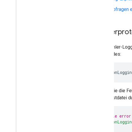
Abfragen e
Fehlerprot
Das Fehler-Loggi
Folgendes:
Wenn Sie die Fe
Manifestdatei du
// Disable error
"exceptionLoggin