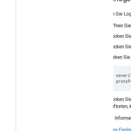
Google Formulare erweitern
Add-on testen
So rufen Sie Log
Öffnen Sie
Best Practices
Beschränkungen
Klicken Si
Klicken Si
Add-ons veröffentlichen
Übersicht
Geben Sie 
Veröffentlichtes Add-on aktualisieren
severi
protoP
Klicken Si
auftreten, 
Weitere Informa
Log-Explo