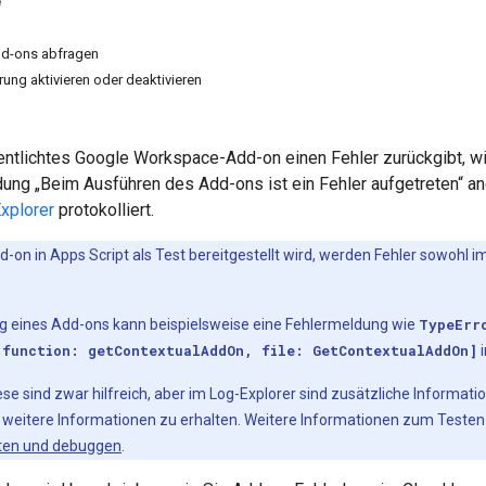
e
dd-ons abfragen
rung aktivieren oder deaktivieren
entlichtes Google Workspace-Add-on einen Fehler zurückgibt, wi
ung „Beim Ausführen des Add-ons ist ein Fehler aufgetreten“ an
xplorer
protokolliert.
d-on in Apps Script als Test bereitgestellt wird, werden Fehler sowohl 
ung eines Add-ons kann beispielsweise eine Fehlermeldung wie
TypeErr
 function: getContextualAddOn, file: GetContextualAddOn]
i
e sind zwar hilfreich, aber im Log-Explorer sind zusätzliche Information
 weitere Informationen zu erhalten. Weitere Informationen zum Testen
ten und debuggen
.