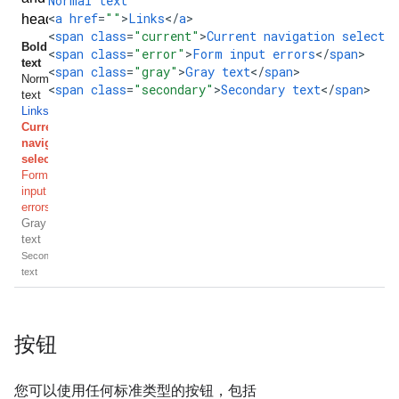
Normal
text
<
a
href
=
""
>
Links
<
/
a
>

<
span
class
=
"current"
>
Current
navigation
selectio
<
span
class
=
"error"
>
Form
input
errors
<
/
span
>

<
span
class
=
"gray"
>
Gray
text
<
/
span
>

<
span
class
=
"secondary"
>
Secondary
text
<
/
span
>
按钮
您可以使用任何标准类型的按钮，包括