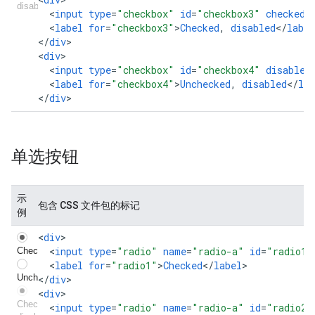
<
input
type
=
"checkbox"
id
=
"checkbox3"
checked
<
label
for
=
"checkbox3"
>
Checked
,
disabled
<
/
label
<
/
div
>

<
div
<
input
type
=
"checkbox"
id
=
"checkbox4"
disabled
<
label
for
=
"checkbox4"
>
Unchecked
,
disabled
<
/
lab
<
/
div
>
单选按钮
示
包含 CSS 文件包的标记
例
<
div
<
input
type
=
"radio"
name
=
"radio-a"
id
=
"radio1"
<
label
for
=
"radio1"
>
Checked
<
/
label
>

<
/
div
>

<
div
<
input
type
=
"radio"
name
=
"radio-a"
id
=
"radio2"