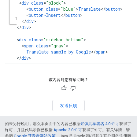
<
div
class
=
"block"
<
button
class
=
"blue"
>
Translate
<
/
button
<
button>Insert
<
/
button
<
/
div
>

<
/
div
>

<
div
class
=
"sidebar bottom"
<
span
class
=
"gray"
Translate
sample
by
Google
<
/
span
>

<
/
div
>
该内容对您有帮助吗？
发送反馈
如未另行说明，那么本页面中的内容已根据
知识共享署名 4.0 许可
获得了
许可，并且代码示例已根据
Apache 2.0 许可
获得了许可。有关详情，请
参阅
Google 开发者网站政策
。Java 是 Oracle 和/或其关联公司的注册商