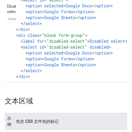
<
option
selected>Google
Docs
<
/
option
<
option>Google
Forms
<
/
option
<
option>Google
Sheets
<
/
option
<
/
select
>

<
/
div
>

<
div
class
=
"block form-group"
<
label
for
=
"disabled-select"
>
Disabled
select
<
/
l
<
select
id
=
"disabled-select"
disabled
<
option
selected>Google
Docs
<
/
option
<
option>Google
Forms
<
/
option
<
option>Google
Sheets
<
/
option
<
/
select
>

<
/
div
>
文本区域
示
包含 CSS 文件包的标记
例