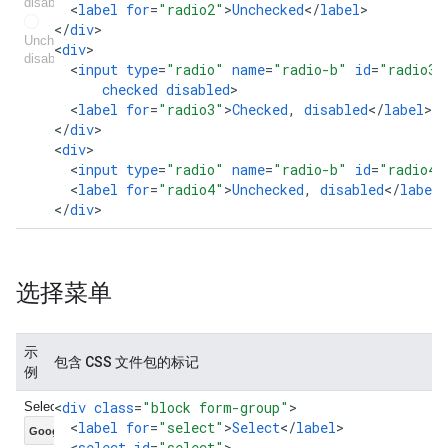
<
label
for
=
"radio2"
>
Unchecked
<
/
label
>

<
/
div
>

<
div
<
input
type
=
"radio"
name
=
"radio-b"
id
=
"radio3"
checked
disabled
<
label
for
=
"radio3"
>
Checked
,
disabled
<
/
label
>

<
/
div
>

<
div
<
input
type
=
"radio"
name
=
"radio-b"
id
=
"radio4"
<
label
for
=
"radio4"
>
Unchecked
,
disabled
<
/
label
>

<
/
div
>
选择菜单
示
包含 CSS 文件包的标记
例
<
div
class
=
"block form-group"
<
label
for
=
"select"
>
Select
<
/
label
<
select
id
=
"select"