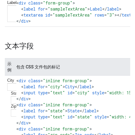
<
div
class
=
"form-group"
<
label
for
=
"sampleTextArea"
>
Label
<
/
label
<
textarea
id
=
"sampleTextArea"
rows
=
"3"
><
/
texta
<
/
div
>
文本字段
示
包含 CSS 文件包的标记
例
<
div
class
=
"inline form-group"
<
label
for
=
"city"
>
City
<
/
label
<
input
type
=
"text"
id
=
"city"
style
=
"width: 150
<
/
div
>

<
div
class
=
"inline form-group"
<
label
for
=
"state"
>
State
<
/
label
<
input
type
=
"text"
id
=
"state"
style
=
"width: 40
<
/
div
>

<
div
class
=
"inline form-group"
<
label
for
=
"zip-code"
>
Zip
code
<
/
label