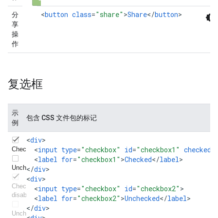
<
button
class
=
"share"
>
Share
<
/
button
>
分
享
操
作
复选框
示
包含 CSS 文件包的标记
例
<
div
<
input
type
=
"checkbox"
id
=
"checkbox1"
checked
<
label
for
=
"checkbox1"
>
Checked
<
/
label
>

<
/
div
>

<
div
<
input
type
=
"checkbox"
id
=
"checkbox2"
<
label
for
=
"checkbox2"
>
Unchecked
<
/
label
>

<
/
div
>

<
div