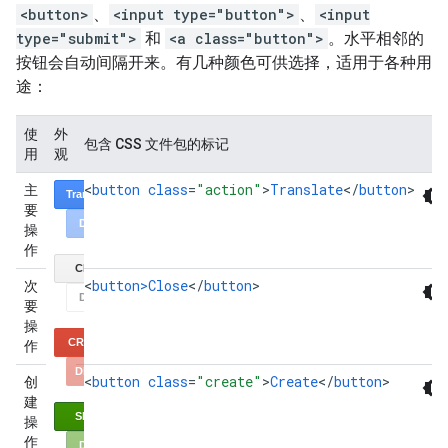
<button>
、
<input type="button">
、
<input
type="submit">
和
<a class="button">
。水平相邻的
按钮会自动间隔开来。有几种颜色可供选择，适用于各种用
途：
使
外
包含 CSS 文件包的标记
用
观
<
button
class
=
"action"
>
Translate
<
/
button
>
主
要
操
作
<
button>Close
<
/
button
>
次
要
操
作
<
button
class
=
"create"
>
Create
<
/
button
>
创
建
操
作