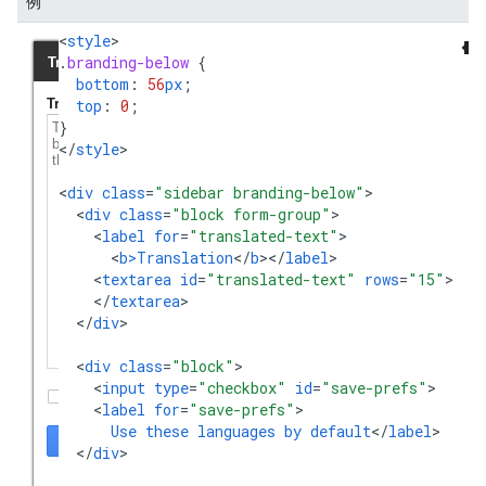
例
<
style
.
branding-below
{
bottom
:
56
px
;
top
:
0
;
}
<
/
style
>

<
div
class
=
"sidebar branding-below"
<
div
class
=
"block form-group"
<
label
for
=
"translated-text"
<
b>Translation
<
/
b
><
/
label
<
textarea
id
=
"translated-text"
rows
=
"15"
<
/
textarea
<
/
div
>

<
div
class
=
"block"
<
input
type
=
"checkbox"
id
=
"save-prefs"
<
label
for
=
"save-prefs"
Use
these
languages
by
default
<
/
label
<
/
div
>
