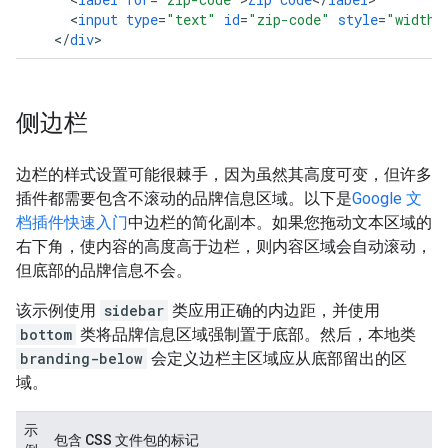
<
input
type
=
"text"
id
=
"zip-code"
style
=
"width:
<
/
div
>
侧边栏
边栏的样式设置可能很棘手，因为虽然其高度可变，但许多
插件都需要包含不滚动的品牌信息区域。以下是
Google 文
档插件快速入门
中边栏的简化副本。如果您拖动文本区域的
右下角，使内容的高度高于边栏，则内容区域会自动滚动，
但底部的品牌信息不会。
该示例使用
sidebar
类应用正确的内边距，并使用
bottom
类将品牌信息区域强制置于底部。然后，本地类
branding-below
会定义边栏主区域应从底部留出的区
域。
示
包含 CSS 文件包的标记