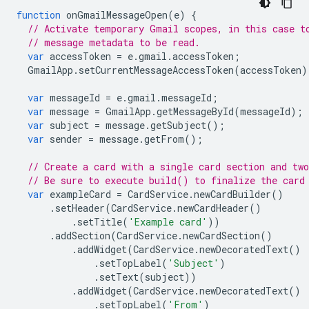
function
onGmailMessageOpen
(
e
)
{
// Activate temporary Gmail scopes, in this case t
// message metadata to be read.
var
accessToken
=
e
.
gmail
.
accessToken
;
GmailApp
.
setCurrentMessageAccessToken
(
accessToken
)
var
messageId
=
e
.
gmail
.
messageId
;
var
message
=
GmailApp
.
getMessageById
(
messageId
);
var
subject
=
message
.
getSubject
();
var
sender
=
message
.
getFrom
();
// Create a card with a single card section and two
// Be sure to execute build() to finalize the card
var
exampleCard
=
CardService
.
newCardBuilder
()
.
setHeader
(
CardService
.
newCardHeader
()
.
setTitle
(
'Example card'
))
.
addSection
(
CardService
.
newCardSection
()
.
addWidget
(
CardService
.
newDecoratedText
()
.
setTopLabel
(
'Subject'
)
.
setText
(
subject
))
.
addWidget
(
CardService
.
newDecoratedText
()
.
setTopLabel
(
'From'
)