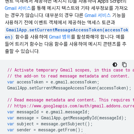
벤트 객체에서 제공하는 메시지 ID를 사용하여 Apps Script의
Gmail 서비스
를 통해 메시지 텍스트와 기타 세부정보를 가져오
는 경우가 많습니다. 대부분의 경우 다른
Gmail 서비스
기능을
사용하기 전에 이벤트 객체에서 제공하는 액세스 토큰과
GmailApp.setCurrentMessageAccessToken(accessTok
en)
함수를 사용하여
Gmail 범위
를 활성화해야 합니다. 예를
들어 트리거 함수는 다음 함수를 사용하여 메시지 콘텐츠를 추
출할 수 있습니다.
// Activate temporary Gmail scopes, in this case to 
// the add-on to read message metadata and content.
var
accessToken
=
e
.
gmail
.
accessToken
;
GmailApp
.
setCurrentMessageAccessToken
(
accessToken
);
// Read message metadata and content. This requires 
// https://www.googleapis.com/auth/gmail.addons.curr
var
messageId
=
e
.
gmail
.
messageId
;
var
message
=
GmailApp
.
getMessageById
(
messageId
);
var
subject
=
message
.
getSubject
();
var
sender
=
message
.
getFrom
();