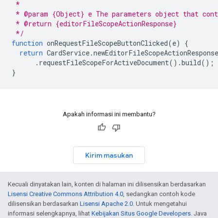
 *
 * @param {Object} e The parameters object that cont
 * @return {editorFileScopeActionResponse}
 */
function
onRequestFileScopeButtonClicked
(
e
)
{
return
CardService
.
newEditorFileScopeActionRespons
.
requestFileScopeForActiveDocument
().
build
();
}
Apakah informasi ini membantu?
Kirim masukan
Kecuali dinyatakan lain, konten di halaman ini dilisensikan berdasarkan
Lisensi Creative Commons Attribution 4.0
, sedangkan contoh kode
dilisensikan berdasarkan
Lisensi Apache 2.0
. Untuk mengetahui
informasi selengkapnya, lihat
Kebijakan Situs Google Developers
. Java