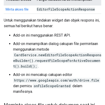
Editor
File
Scope
Action
Response
Minta akses file
Untuk menggunakan tindakan widget dan objek respons ini,
semua hal berikut harus benar:
Add-on ini menggunakan REST API.
Add-on menampilkan dialog cakupan file permintaan
menggunakan metode
CardService.newEditorFileScopeActionRespons
eBuilder().requestFileScopeForActiveDocumen
t().build();
.
Add-on ini mencakup cakupan editor
https://www.googleapis.com/auth/drive.file
dan pemicu
onFileScopeGranted
dalam
manifesnya.