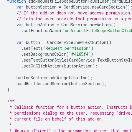
function
addRequestFileScopeButtonToBuilder
(
cardBuil
var
buttonSection
=
CardService
.
newCardSection
()
// If the add-on does not have access permission
// lets the user provide that permission on a pe
var
buttonAction
=
CardService
.
newAction
()
.
setFunctionName
(
"onRequestFileScopeButtonClic
var
button
=
CardService
.
newTextButton
()
.
setText
(
"Request permission"
)
.
setBackgroundColor
(
"#4285f4"
)
.
setTextButtonStyle
(
CardService
.
TextButtonStyl
.
setOnClickAction
(
buttonAction
);
buttonSection
.
addWidget
(
button
);
cardBuilder
.
addSection
(
buttonSection
);
}
/**
 * Callback function for a button action. Instructs 
 * permissions dialog to the user, requesting `drive
 * current file on behalf of this add-on.
 *
 * @param {Object} e The parameters object that cont