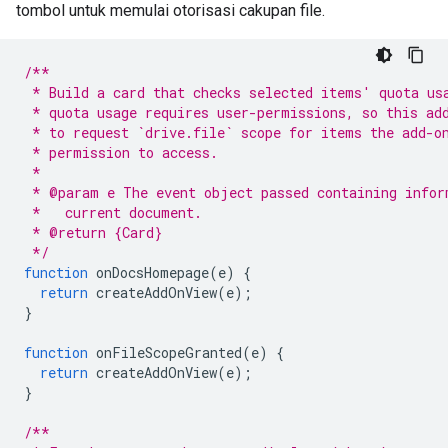
tombol untuk memulai otorisasi cakupan file.
/**
 * Build a card that checks selected items' quota us
 * quota usage requires user-permissions, so this ad
 * to request `drive.file` scope for items the add-o
 * permission to access.
 *
 * @param e The event object passed containing infor
 *   current document.
 * @return {Card}
 */
function
onDocsHomepage
(
e
)
{
return
createAddOnView
(
e
);
}
function
onFileScopeGranted
(
e
)
{
return
createAddOnView
(
e
);
}
/**