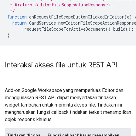
 * @return {editorFileScopeActionResponse}
 */
function
onRequestFileScopeButtonClickedInEditor
(
e
)
return
CardService
.
newEditorFileScopeActionRespons
.
requestFileScopeForActiveDocument
().
build
();
}
Interaksi akses file untuk REST API
Add-on Google Workspace yang memperluas Editor dan
menggunakan REST API dapat menyertakan tindakan
widget tambahan untuk meminta akses file. Tindakan ini
mengharuskan fungsi callback tindakan terkait menampilkan
objek respons khusus:
Tindakan dicoba
Fungsi callback harus menampilkan