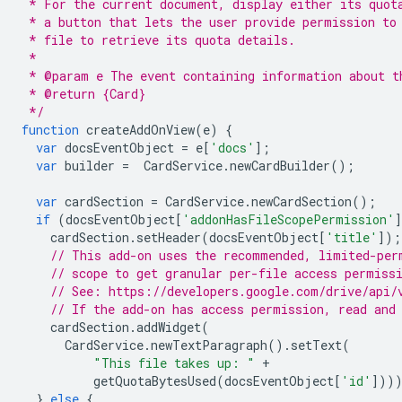
 * For the current document, display either its quot
 * a button that lets the user provide permission to
 * file to retrieve its quota details.
 *
 * @param e The event containing information about t
 * @return {Card}
 */
function
createAddOnView
(
e
)
{
var
docsEventObject
=
e
[
'docs'
];
var
builder
=
CardService
.
newCardBuilder
();
var
cardSection
=
CardService
.
newCardSection
();
if
(
docsEventObject
[
'addonHasFileScopePermission'
cardSection
.
setHeader
(
docsEventObject
[
'title'
]);
// This add-on uses the recommended, limited-per
// scope to get granular per-file access permiss
// See: https://developers.google.com/drive/api/
// If the add-on has access permission, read and
cardSection
.
addWidget
(
CardService
.
newTextParagraph
().
setText
(
"This file takes up: "
+
getQuotaBytesUsed
(
docsEventObject
[
'id'
]))
}
else
{