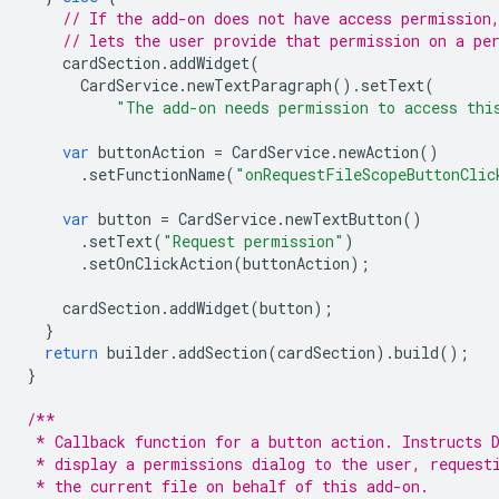
// If the add-on does not have access permission
// lets the user provide that permission on a pe
cardSection
.
addWidget
(
CardService
.
newTextParagraph
().
setText
(
"The add-on needs permission to access thi
var
buttonAction
=
CardService
.
newAction
()
.
setFunctionName
(
"onRequestFileScopeButtonClic
var
button
=
CardService
.
newTextButton
()
.
setText
(
"Request permission"
)
.
setOnClickAction
(
buttonAction
);
cardSection
.
addWidget
(
button
);
}
return
builder
.
addSection
(
cardSection
).
build
();
}
/**
 * Callback function for a button action. Instructs 
 * display a permissions dialog to the user, request
 * the current file on behalf of this add-on.