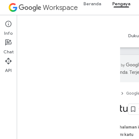
Beranda
Pengaya
Workspace
Add-ons
Info
Ringkasan
Panduan
Referensi
Contoh
Duku
Chat
API
pilihan Anda. Te
Ringkasan add-on
Jenis add-on
Beranda
Googl
Menginstal dan mengizinkan add-on
Membuka dan menggunakan add-on
Kartu
Mulai
Mengembangkan aplikasi di
Pada halaman i
Google Workspace
Anatomi kartu
Mengonfigurasi izin OAuth