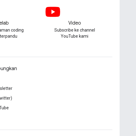
elab
Video
aman coding
Subscribe ke channel
 terpandu
YouTube kami
ungkan
letter
witter)
Tube