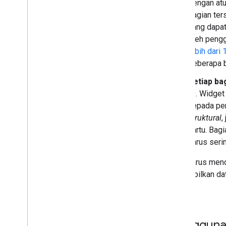
dengan atu
Membuat kartu interaktif
bagian ter
Membuka kartu
yang dapat
Menggunakan tindakan universal
oleh pengg
Menambahkan pelengkapan
otomatis ke input teks
lebih dari 
Membaca lokal pengguna dan zona
beberapa b
waktu
Setiap ba
Memperluas Gmail
UI. Widget
Perluas Google Kalender
kepada pen
Memperluas Google Drive
struktural
,
Perluas Editor Google
kartu. Bag
Memperluas Google Chat
harus seri
Memperluas Google Meet
Mengembangkan Google
Anda harus mend
Workspace Studio
menampilkan dat
diambil.
Menghubungkan add-on Anda ke
layanan pihak ketiga
Menguji dan memproses debug
Log error kueri
Menggunak