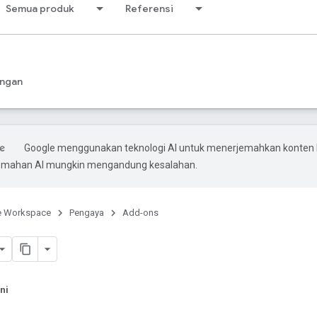
Semua produk
Referensi
ngan
Google menggunakan teknologi AI untuk menerjemahkan konten
rjemahan AI mungkin mengandung kesalahan.
e Workspace
Pengaya
Add-ons
ni