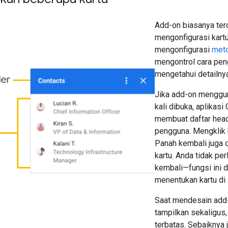
Add-on biasanya terdi
mengonfigurasi kartu
mengonfigurasi
meto
mengontrol cara peng
mengetahui detailnya
Jika add-on menggun
kali dibuka, aplikas
membuat daftar hea
pengguna. Mengklik 
Panah kembali juga d
kartu. Anda tidak p
kembali—fungsi ini d
menentukan kartu di 
Saat mendesain add
tampilkan sekaligus,
terbatas. Sebaiknya 