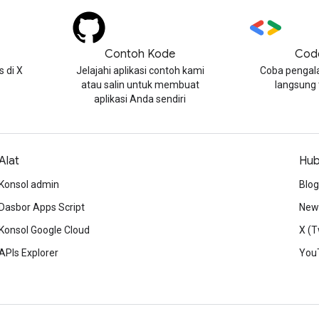
Contoh Kode
Cod
 di X
Jelajahi aplikasi contoh kami
Coba pengal
atau salin untuk membuat
langsung
aplikasi Anda sendiri
Alat
Hub
Konsol admin
Blog
Dasbor Apps Script
News
Konsol Google Cloud
X (T
APIs Explorer
You