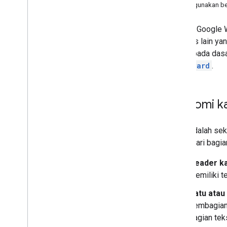
Menggunakan be
Mengembangkan add-on Google
Add-on Google Wo
Workspace
aktivitas lain y
Ringkasan
kartu
—pada dasa
Panduan memulai
objek
Card
.
Manifes
Cakupan
Mem-build menggunakan endpoint
HTTP
Anatomi k
Buat kartu
Ringkasan
Kartu adalah se
Kartu
terdiri dari bagi
Beranda
Widget
Header ka
Tindakan
memiliki te
Objek peristiwa
Satu atau
Pemicu
pembagian 
Panduan gaya
bagian tek