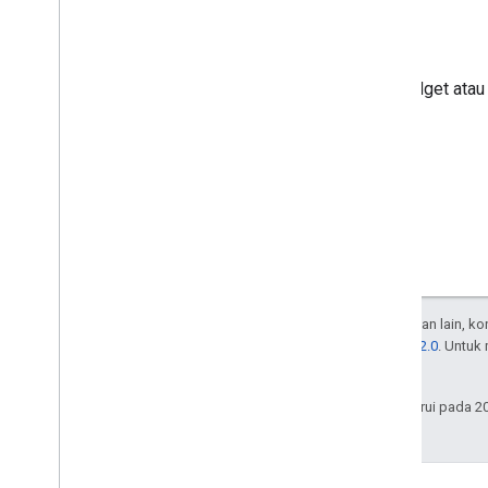
Praktik Terbaik
Batasan
100 widget atau 
Memublikasikan add-on
Ringkasan
Memperbarui add-on yang
dipublikasikan
Kecuali dinyatakan lain, k
Lisensi Apache 2.0
. Untuk
afiliasinya.
Terakhir diperbarui pada 2