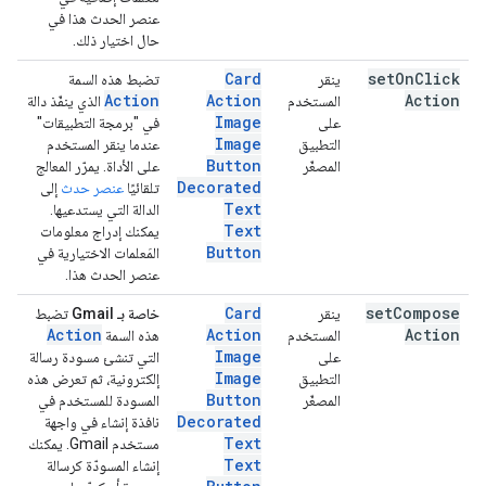
عنصر الحدث هذا في
حال اختيار ذلك.
Card
set
On
Click
ينقر
تضبط هذه السمة
Action
Action
Action
المستخدم
الذي ينفّذ دالة
Image
على
في "برمجة التطبيقات"
Image
التطبيق
عندما ينقر المستخدم
Button
المصغّر
على الأداة. يمرّر المعالج
Decorated
تلقائيًا
عنصر حدث
إلى
Text
الدالة التي يستدعيها.
Text
يمكنك إدراج معلومات
Button
المَعلمات الاختيارية في
عنصر الحدث هذا.
Card
set
Compose
ينقر
خاصة بـ Gmail
تضبط
Action
Action
Action
المستخدم
هذه السمة
Image
على
التي تنشئ مسودة رسالة
Image
التطبيق
إلكترونية، ثم تعرض هذه
Button
المصغّر
المسودة للمستخدم في
Decorated
نافذة إنشاء في واجهة
Text
مستخدم Gmail. يمكنك
Text
إنشاء المسودّة كرسالة