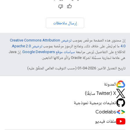
إرسال ملاحظات
إنّ محتوى هذه الصفحة مرخّص بموجب
ترخيص Creative Commons Attribution
4.0‏
ما لم يُنصّ على خلاف ذلك، ونماذج الرموز مرخّصة بموجب
ترخيص Apache 2.0‏
.
للاطّلاع على التفاصيل، يُرجى مراجعة
سياسات موقع Google Developers‏
. إنّ Java
هي علامة تجارية مسجَّلة لشركة Oracle و/أو شركائها التابعين.
تاريخ التعديل الأخير: 2026-04-01 (حسب التوقيت العالمي المتفَّق عليه)
المدونة
‫X ‏(Twitter سابقًا)
تعليمات برمجية نموذجية
Codelabs
ملفات فيديو