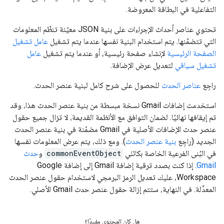
التفاعلية في البطاقة المعروضة.
تحتوي عناصر أحداث الإجراءات على بنية JSON معيّنة تنظّم المعلومات
التي تتضمّنها. يتم استخدام البنية نفسها عندما يتم تشغيل
عامل تشغيل
الصفحة الرئيسية
لإنشاء صفحة رئيسية، أو عندما يتم تشغيل
عامل
تشغيل سياقي
لتعديل عرض الإضافة.
راجِع
عناصر الحدث
للحصول على شرح كامل لبنية عنصر الحدث.
استخدمت إضافات Gmail نسخة مبسطة من بنية عنصر الحدث هذا، وقد
تم إيقافها نهائيًا. لضمان التوافق مع الأنظمة القديمة، لا تزال جميع حقول
عنصر حدث الإضافات الأصلية في Gmail مضمّنة في بنية عنصر الحدث
الجديد (راجِع
بنية عنصر الحدث
). ومع ذلك، يتم عرض المعلومات نفسها
في البُنى الفرعية الخاصة بكائنَي
commonEventObject
و
حدث
Gmail
. إذا كنت بصدد ترقية إضافة Gmail إلى إضافة Google
Workspace، عليك تعديل الرمز البرمجي لاستخدام حقول عنصر الحدث
المعدَّلة. في النهاية، ستتم إزالة حقول عنصر حدث Gmail الأصلي.
هل كان المحتوى مفيدًا؟