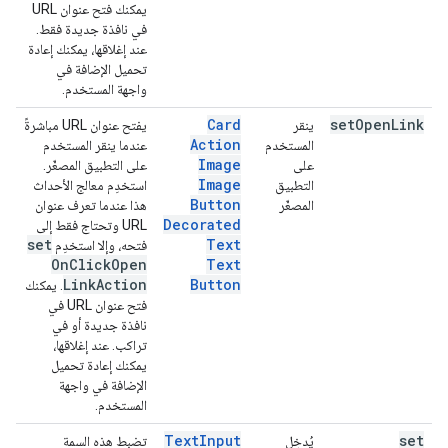
يمكنك فتح عنوان URL
في نافذة جديدة فقط.
عند إغلاقها، يمكنك إعادة
تحميل الإضافة في
واجهة المستخدم.
Card
set
Open
Link
ينقر
يفتح عنوان URL مباشرةً
Action
المستخدم
عندما ينقر المستخدم
Image
على
على التطبيق المصغّر.
Image
التطبيق
استخدِم معالج الأحداث
Button
المصغّر
هذا عندما تعرف عنوان
Decorated
URL وتحتاج فقط إلى
set
Text
فتحه، وإلا استخدِم
On
Click
Open
Text
Link
Action
Button
. يمكنك
فتح عنوان URL في
نافذة جديدة أو في
تراكب. عند إغلاقها،
يمكنك إعادة تحميل
الإضافة في واجهة
المستخدم.
Text
Input
set
يُدخِل
تضبط هذه السمة