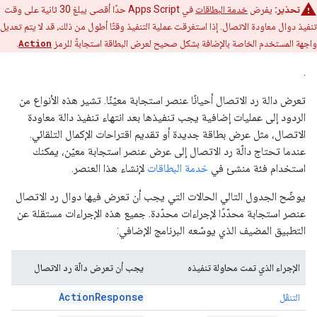
تحذير:
يفرض
خدمة البطاقات
في Apps Script حدًا أقصى يبلغ 30 ثانية على وقت
تنفيذ دوال معاودة الاتصال. إذا استغرقت عملية التنفيذ وقتًا أطول من ذلك، قد لا يتم تعديل
واجهة المستخدم الخاصة بالإضافة بشكل صحيح لعرض البطاقة استجابةً للرمز
Action
.
.
تعرض دالة رد الاتصال أحيانًا عنصر استجابة معيّنًا. تشير هذه الأنواع من
الردود إلى عمليات إضافية يجب تنفيذها بعد انتهاء تنفيذ دالة معاودة
الاتصال، مثل عرض بطاقة جديدة أو تقديم اقتراحات الإكمال التلقائي.
عندما تحتاج دالّة رد الاتصال إلى عرض عنصر استجابة معيّن، يمكنك
استخدام فئة منشئ في
خدمة البطاقات
لإنشاء هذا العنصر.
يوضّح الجدول التالي الحالات التي يجب أن تعرض فيها دوال رد الاتصال
عنصر استجابة محدّدًا لإجراءات محدّدة. جميع هذه الإجراءات مستقلة عن
التطبيق المضيف الذي يوسّعه البرنامج الإضافي:
الإجراء الذي تمت محاولة تنفيذه
يجب أن تعرض دالّة رد الاتصال
ActionResponse
التنقّل