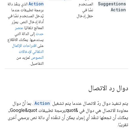
Action
Suggestions
المستخدم
الذي ينفّذ دالة
Action
نصًا في
برمجة تطبيقات عندما
حقل إدخال
يُدخل المستخدم نصًا في
أداة إدخال النص. يمرّر
المعالج تلقائيًا
عنصر
حدث
إلى الدالة التي
يستدعيها. يمكنك الاطّلاع
على
اقتراحات الإكمال
التلقائي لإدخالات
النصوص
لمزيد من
التفاصيل.
دوال رد الاتصال
يتم تنفيذ دوال ردّ الاتصال عندما يتم تشغيل
Action
. بما أنّ دوال
معاودة الاتصال هي دوال في &quot;برمجة تطبيقات Google&quot;،
يمكنك أن تجعلها تنفّذ أي إجراء يمكن أن تنفّذه أي دالة نص برمجي أخرى
تقريبًا.