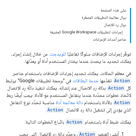
على هذه الصفحة
دوال معالجة التطبيقات المصغّرة
دوال رد الاتصال
إجراءات لتطبيقات Google Workspace المضيفة
عناصر أحداث الإجراءات
توفّر إجراءات الإضافات سلوكًا تفاعليًا
للويدجت
. من خلال إنشاء إجراء،
يمكنك تحديد ما يحدث عندما يختار المستخدم أداة أو يعدّلها.
في معظم الحالات، يمكنك تحديد إجراءات الإضافات باستخدام عناصر
Action
تقدّمها
خدمة البطاقات
في "برمجة تطبيقات Google". يرتبط
كل
Action
بدالة رد الاتصال
عند إنشائه. يمكنك تنفيذ دالّة رد الاتصال
لاتّخاذ خطوات محدّدة عندما يتفاعل المستخدم مع الأداة. يجب أيضًا ربط
Action
بالأداة باستخدام
دالة معالجة أداة
مناسبة تحدّد نوع التفاعل
الذي يؤدي إلى تشغيل دالة رد الاتصال
Action
.
يمكنك ضبط أداة باستخدام
Action
باتّباع الخطوات التالية:
أنشئ العنصر
Action
، وحدِّد دالة رد الاتصال التي يجب