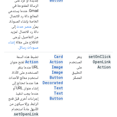
Button
جديدة أو كردّ على
الرسالة المفتوحة في
Gmail. عندما يستدعي
المعالج دالة رد الاتصال
الخاصة بإنشاء المسودّة،
يمرِّر
عنصر حدث
إلى
دالة رد الاتصال. لمزيد
من التفاصيل، يُرجى
الاطّلاع على مقالة
إنشاء
مسودات رسائل
.
Card
set
On
Click
ينقر
تضبط هذه السمة
Action
Action
Open
Link
المستخدم
لفتح عنوان
Image
Action
على
URL عندما ينقر
Image
التطبيق
المستخدم على الأداة.
Button
المصغّر
استخدِم معالج الأحداث
Decorated
هذا عندما تحتاج إلى
Text
إنشاء عنوان URL أو
Text
عندما يجب تنفيذ
Button
إجراءات أخرى قبل فتح
الرابط، وإلا سيكون من
الأسهل عادةً استخدام
set
Open
Link
.