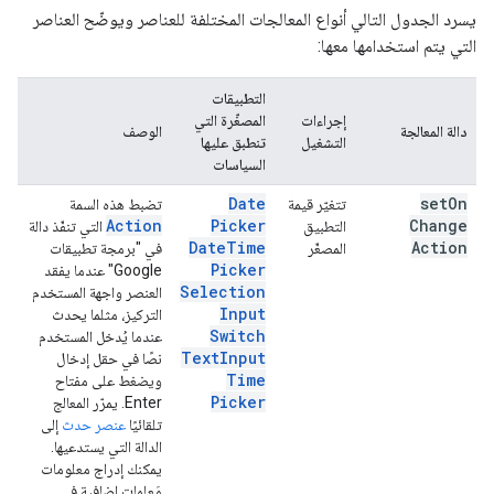
يسرد الجدول التالي أنواع المعالجات المختلفة للعناصر ويوضّح العناصر
التي يتم استخدامها معها:
التطبيقات
إجراءات
المصغّرة التي
دالة المعالجة
الوصف
التشغيل
تنطبق عليها
السياسات
Date
set
On
تتغيّر قيمة
تضبط هذه السمة
Action
Picker
Change
التطبيق
التي تنفّذ دالة
Date
Time
Action
المصغّر
في "برمجة تطبيقات
Picker
Google" عندما يفقد
Selection
العنصر واجهة المستخدم
Input
التركيز، مثلما يحدث
Switch
عندما يُدخل المستخدم
Text
Input
نصًا في حقل إدخال
Time
ويضغط على مفتاح
Picker
Enter. يمرّر المعالج
تلقائيًا
عنصر حدث
إلى
الدالة التي يستدعيها.
يمكنك إدراج معلومات
مَعلمات إضافية في