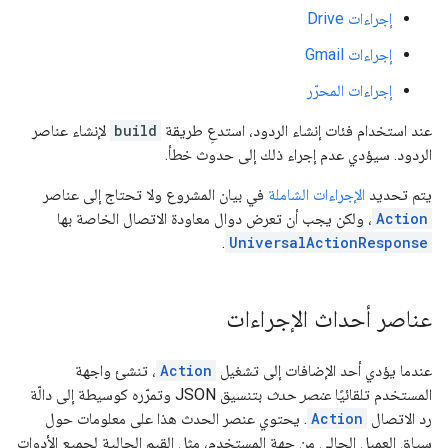
إجراءات Drive
إجراءات Gmail
إجراءات المحرّر
عند استخدام فئات إنشاء الردود، استدعِ طريقة
build
لإنشاء عناصر
الردود. سيؤدي عدم إجراء ذلك إلى حدوث خطأ.
يتم تحديد
الإجراءات الشاملة
في بيان المشروع ولا تحتاج إلى عناصر
Action
، ولكن يجب أن تعرض دوال معاودة الاتصال الخاصة بها
.
UniversalActionResponse
عناصر أحداث الإجراءات
عندما يؤدي أحد الإضافات إلى تشغيل
Action
، تنشئ واجهة
المستخدم تلقائيًا
عنصر حدث
بتنسيق JSON وتمرّره كوسيطة إلى دالّة
رد الاتصال
Action
. يحتوي عنصر الحدث هذا على معلومات حول
سياق العميل الحالي من جهة المستخدم، مثل القيم الحالية لجميع الأدوات