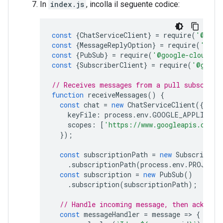
In
index.js
, incolla il seguente codice:
const
{
ChatServiceClient
}
=
require
(
'@goog
const
{
MessageReplyOption
}
=
require
(
'@goo
const
{
PubSub
}
=
require
(
'@google-cloud/pu
const
{
SubscriberClient
}
=
require
(
'@googl
// Receives messages from a pull subscript
function
receiveMessages
()
{
const
chat
=
new
ChatServiceClient
({
keyFile
:
process
.
env
.
GOOGLE_APPLICATI
scopes
:
[
'https://www.googleapis.com/a
});
const
subscriptionPath
=
new
SubscriberC
.
subscriptionPath
(
process
.
env
.
PROJECT_
const
subscription
=
new
PubSub
()
.
subscription
(
subscriptionPath
);
// Handle incoming message, then acknowl
const
messageHandler
=
message
=
>
{