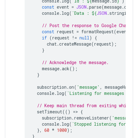
console
.
log
(
`Id : 
${
message
.
id
}
`
);
const
event
=
JSON
.
parse
(
message
.
data
)
console
.
log
(
`Data : 
${
JSON
.
stringify
(
e
// Post the response to Google Chat.
const
request
=
formatRequest
(
event
);
if
(
request
!=
null
)
{
chat
.
createMessage
(
request
);
}
// Acknowledge the message.
message
.
ack
();
}
subscription
.
on
(
'message'
,
messageHandle
console
.
log
(
`Listening for messages on 
$
// Keep main thread from exiting while w
setTimeout
(()
=
>
{
subscription
.
removeListener
(
'message'
,
console
.
log
(
`Stopped listening for mes
},
60
*
1000
);
}