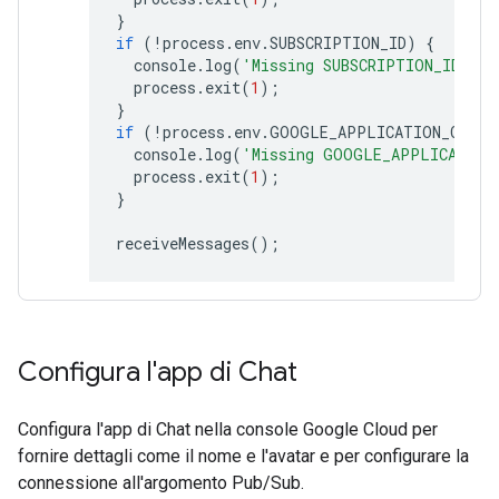
}
if
(
!
process
.
env
.
SUBSCRIPTION_ID
)
{
console
.
log
(
'Missing SUBSCRIPTION_ID env
process
.
exit
(
1
);
}
if
(
!
process
.
env
.
GOOGLE_APPLICATION_CREDE
console
.
log
(
'Missing GOOGLE_APPLICATION
process
.
exit
(
1
);
}
receiveMessages
();
Configura l'app di Chat
Configura l'app di Chat nella console Google Cloud per
fornire dettagli come il nome e l'avatar e per configurare la
connessione all'argomento Pub/Sub.