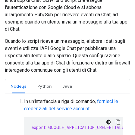
la tua app di Chat. Scrivi uno script che esegue
l'autenticazione con Google Cloud e si abbona
all'argomento Pub/Sub per ricevere eventi da Chat, ad
esempio quando un utente invia un messaggio alla tua app
di Chat.
Quando lo script riceve un messaggio, elabora i dati sugli
eventi e utilizza l'API Google Chat per pubblicare una
risposta all'utente o allo spazio. Questa configurazione
consente alla tua app di Chat di funzionare dietro un firewall
interagendo comunque con gli utenti di Chat.
Node.js
Python
Java
In un'interfaccia a riga di comando,
fornisci le
credenziali del service account
:
export
GOOGLE_APPLICATION_CREDENTIALS
=
SER