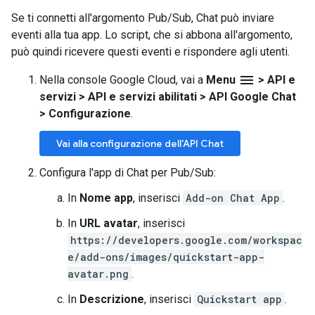
Se ti connetti all'argomento Pub/Sub, Chat può inviare
eventi alla tua app. Lo script, che si abbona all'argomento,
può quindi ricevere questi eventi e rispondere agli utenti.
menu
Nella console Google Cloud, vai a
Menu
>
API e
servizi
>
API e servizi abilitati
>
API Google Chat
>
Configurazione
.
Vai alla configurazione dell'API Chat
Configura l'app di Chat per Pub/Sub:
In
Nome app
, inserisci
Add-on Chat App
.
In
URL avatar
, inserisci
https://developers.google.com/workspac
e/add-ons/images/quickstart-app-
avatar.png
.
In
Descrizione
, inserisci
Quickstart app
.