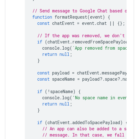
// Send message to Google Chat based on th
function
formatRequest
(
event
)
{
const
chatEvent
=
event
.
chat
||
{};
// If the app was removed, we don't resp
if
(
chatEvent
.
removedFromSpacePayload
)
{
console
.
log
(
`App removed from space.`
)
return
null
;
}
const
payload
=
chatEvent
.
messagePayload
const
spaceName
=
payload
?
.
space
?
.
name
;
if
(
!
spaceName
)
{
console
.
log
(
'No space name in event.'
)
return
null
;
}
if
(
chatEvent
.
addedToSpacePayload
)
{
// An app can also be added to a space
// message. In that case, we fall thro