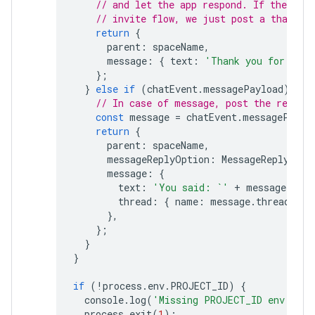
// and let the app respond. If the app 
// invite flow, we just post a thank y
return
{
parent
:
spaceName
,
message
:
{
text
:
'Thank you for addi
};
}
else
if
(
chatEvent
.
messagePayload
)
{
// In case of message, post the respon
const
message
=
chatEvent
.
messagePaylo
return
{
parent
:
spaceName
,
messageReplyOption
:
MessageReplyOpti
message
:
{
text
:
'You said: `'
+
message
.
text
thread
:
{
name
:
message
.
thread
.
nam
},
};
}
}
if
(
!
process
.
env
.
PROJECT_ID
)
{
console
.
log
(
'Missing PROJECT_ID env var.
process
.
exit
(
1
);