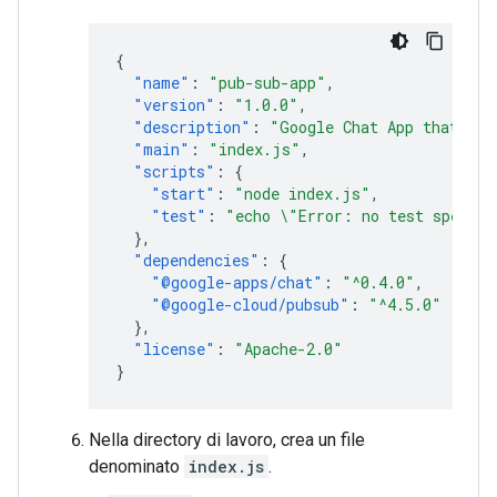
{
"name"
:
"pub-sub-app"
,
"version"
:
"1.0.0"
,
"description"
:
"Google Chat App that lis
"main"
:
"index.js"
,
"scripts"
:
{
"start"
:
"node index.js"
,
"test"
:
"echo \"Error: no test specifi
},
"dependencies"
:
{
"@google-apps/chat"
:
"^0.4.0"
,
"@google-cloud/pubsub"
:
"^4.5.0"
},
"license"
:
"Apache-2.0"
}
Nella directory di lavoro, crea un file
denominato
index.js
.