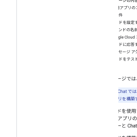
このページの内
Chat 用アプリ
Google Workspace アドオンを開発す
る
前提条件
概要
コマンドを設定
クイックスタート
コマンドの名
マニフェスト
Google C
スコープ
コマンドに応答
HTTP エンドポイントを使用してビルド
メッセージ ア
する
コマンドをテス
ビルドカード
Gmail を拡張する
Google カレンダーを拡張する
このページでは、
Google ドライブを拡張
Google エディタを拡張
注:
Google Cha
Google Chat を拡張する
て Chat 用アプリを
概要
コマンドを使用
クイックスタート
Chat 用ア
Chat アプリを構成する
ユーザーと Ch
チャット インターフェースを作成す
る