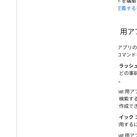
コマンドを構築
概要
ニーを定義する
メッセージを送信する
コマンドに応答する
インタラクティブなダイアログを
Chat 
作成する
情報の収集と処理
Chat メッセージ内のリンクをプ
Chat 用ア
レビューする
イプのコマンド
インタラクティブな Chat 用アプリを
スラッシュ
アドオンに変換する
などの事前
Google Meet を拡張する
す。
Google Workspace Studio を拡張
する
Chat 
が検索す
アドオンをサードパーティ サービスに
を作成で
接続する
テストとデバッグ
クイック 
クエリエラーログ
使用するに
おすすめの方法
Chat 