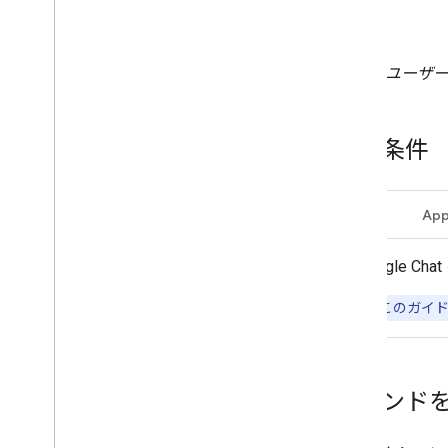
ユーザー
前提条件
HTTP
App
Google C
注:
このガイドの
コマンド