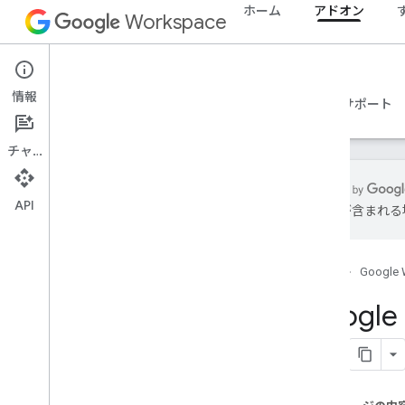
ホーム
アドオン
Workspace
Add-ons
情報
概要
ガイド
リファレンス
サンプル
サポート
チャット
API
は誤りが含まれる
アドオンの概要
アドオンの種類
ホーム
Google 
アドオンをインストールして承認する
アドオンを開いて使用する
Goog
使ってみる
Google Workspace での開発
OAuth の同意を構成する