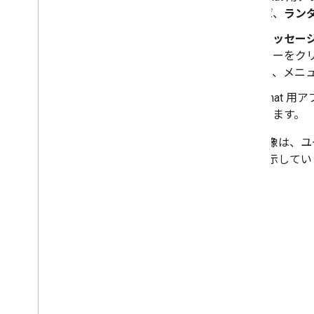
制限
ば、
ラン
用語集
メッセージ
以前のアドオンをアップグレードする
ューをク
き、メニ
Chat 
エディタのアドオンを開発する
します。
概要
クイックスタート
次の画像は、ユ
承認のライフサイクル
るかを示してい
マニフェスト
スコープ
HTML インターフェースを作成する
Google スプレッドシートを拡張
Google ドキュメントを拡張
Google スライドを拡張する
Google フォームを拡張
アドオンをテストする