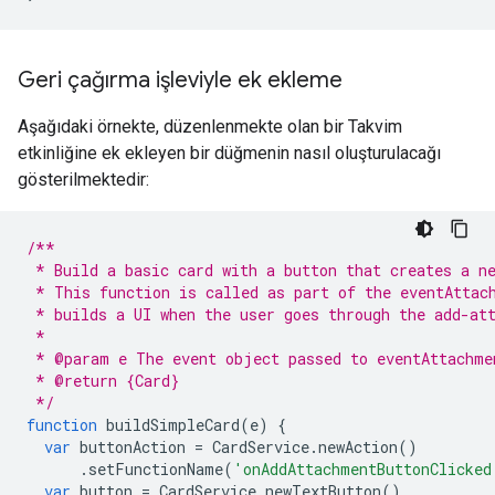
Geri çağırma işleviyle ek ekleme
Aşağıdaki örnekte, düzenlenmekte olan bir Takvim
etkinliğine ek ekleyen bir düğmenin nasıl oluşturulacağı
gösterilmektedir:
/**
 * Build a basic card with a button that creates a n
 * This function is called as part of the eventAttac
 * builds a UI when the user goes through the add-at
 *
 * @param e The event object passed to eventAttachme
 * @return {Card}
 */
function
buildSimpleCard
(
e
)
{
var
buttonAction
=
CardService
.
newAction
()
.
setFunctionName
(
'onAddAttachmentButtonClicked
var
button
=
CardService
.
newTextButton
()