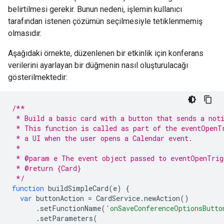
belirtilmesi gerekir. Bunun nedeni, işlemin kullanıcı
tarafından istenen çözümün seçilmesiyle tetiklenmemiş
olmasıdır.
Aşağıdaki örnekte, düzenlenen bir etkinlik için konferans
verilerini ayarlayan bir düğmenin nasıl oluşturulacağı
gösterilmektedir:
/**
 * Build a basic card with a button that sends a not
 * This function is called as part of the eventOpenT
 * a UI when the user opens a Calendar event.
 *
 * @param e The event object passed to eventOpenTrig
 * @return {Card}
 */
function
buildSimpleCard
(
e
)
{
var
buttonAction
=
CardService
.
newAction
()
.
setFunctionName
(
'onSaveConferenceOptionsButto
.
setParameters
(