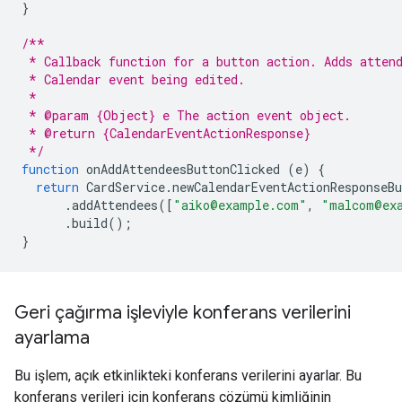
}
/**
 * Callback function for a button action. Adds atten
 * Calendar event being edited.
 *
 * @param {Object} e The action event object.
 * @return {CalendarEventActionResponse}
 */
function
onAddAttendeesButtonClicked
(
e
)
{
return
CardService
.
newCalendarEventActionResponseBu
.
addAttendees
([
"aiko@example.com"
,
"malcom@ex
.
build
();
}
Geri çağırma işleviyle konferans verilerini
ayarlama
Bu işlem, açık etkinlikteki konferans verilerini ayarlar. Bu
konferans verileri için konferans çözümü kimliğinin