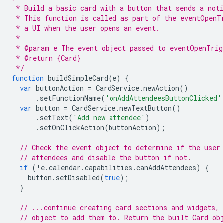
 * Build a basic card with a button that sends a not
 * This function is called as part of the eventOpenT
 * a UI when the user opens an event.
 *
 * @param e The event object passed to eventOpenTrig
 * @return {Card}
 */
function
buildSimpleCard
(
e
)
{
var
buttonAction
=
CardService
.
newAction
()
.
setFunctionName
(
'onAddAttendeesButtonClicked'
var
button
=
CardService
.
newTextButton
()
.
setText
(
'Add new attendee'
)
.
setOnClickAction
(
buttonAction
);
// Check the event object to determine if the user
// attendees and disable the button if not.
if
(
!
e
.
calendar
.
capabilities
.
canAddAttendees
)
{
button
.
setDisabled
(
true
);
}
// ...continue creating card sections and widgets, 
// object to add them to. Return the built Card ob