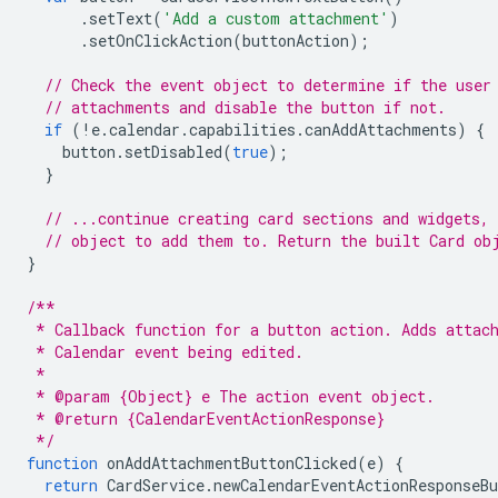
.
setText
(
'Add a custom attachment'
)
.
setOnClickAction
(
buttonAction
);
// Check the event object to determine if the user
// attachments and disable the button if not.
if
(
!
e
.
calendar
.
capabilities
.
canAddAttachments
)
{
button
.
setDisabled
(
true
);
}
// ...continue creating card sections and widgets, 
// object to add them to. Return the built Card ob
}
/**
 * Callback function for a button action. Adds attac
 * Calendar event being edited.
 *
 * @param {Object} e The action event object.
 * @return {CalendarEventActionResponse}
 */
function
onAddAttachmentButtonClicked
(
e
)
{
return
CardService
.
newCalendarEventActionResponseBu