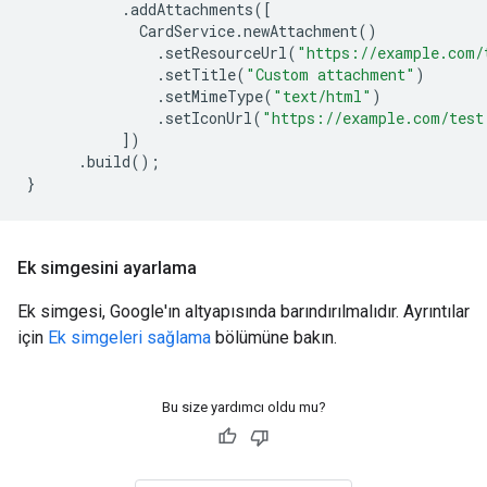
.
addAttachments
([
CardService
.
newAttachment
()
.
setResourceUrl
(
"https://example.com/
.
setTitle
(
"Custom attachment"
)
.
setMimeType
(
"text/html"
)
.
setIconUrl
(
"https://example.com/test
])
.
build
();
}
Ek simgesini ayarlama
Ek simgesi, Google'ın altyapısında barındırılmalıdır. Ayrıntılar
için
Ek simgeleri sağlama
bölümüne bakın.
Bu size yardımcı oldu mu?