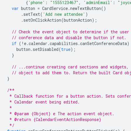
{
'phone'
:
"1555123467"
,
'adminEmail'
:
"joyc
var
button
=
CardService
.
newTextButton
()
.
setText
(
'Add new attendee'
)
.
setOnClickAction
(
buttonAction
);
// Check the event object to determine if the user
// conference data and disable the button if not.
if
(
!
e
.
calendar
.
capabilities
.
canSetConferenceData
)
button
.
setDisabled
(
true
);
}
// ...continue creating card sections and widgets, 
// object to add them to. Return the built Card ob
}
/**
 * Callback function for a button action. Sets confe
 * Calendar event being edited.
 *
 * @param {Object} e The action event object.
 * @return {CalendarEventActionResponse}
 */