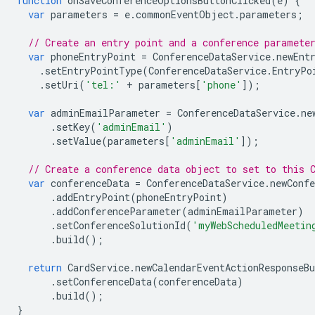
function
onSaveConferenceOptionsButtonClicked
(
e
)
{
var
parameters
=
e
.
commonEventObject
.
parameters
;
// Create an entry point and a conference paramete
var
phoneEntryPoint
=
ConferenceDataService
.
newEnt
.
setEntryPointType
(
ConferenceDataService
.
EntryPo
.
setUri
(
'tel:'
+
parameters
[
'phone'
]);
var
adminEmailParameter
=
ConferenceDataService
.
ne
.
setKey
(
'adminEmail'
)
.
setValue
(
parameters
[
'adminEmail'
]);
// Create a conference data object to set to this 
var
conferenceData
=
ConferenceDataService
.
newConfe
.
addEntryPoint
(
phoneEntryPoint
)
.
addConferenceParameter
(
adminEmailParameter
)
.
setConferenceSolutionId
(
'myWebScheduledMeetin
.
build
();
return
CardService
.
newCalendarEventActionResponseBu
.
setConferenceData
(
conferenceData
)
.
build
();
}