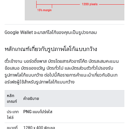
Google Wallet จะมาสก์โลโก้ของคุณเป็นรูปวงกลม
หลักเกณฑ์เกี่ยวกับรูปภาพโลโก้แบบกว้าง
ตั๋วเข้างาน บอร์ดดิ้งพาส บัตรโดยสารคิวอาร์โค้ด บัตรสะสมคะแนน
ข้อเสนอ บัตรของขวัญ บัตรทั่วไป และบัตรส่วนตัวทั่วไปรองรับ
รูปภาพโลโก้แบบกว้าง ต่อไปนี้คือรายการคำแนะนำเกี่ยวกับอินเท
อร์เฟซผู้ใช้สำหรับรูปภาพโลโก้แบบกว้าง
หลัก
คำอธิบาย
เกณฑ์
ประเภท
PNG แบบโปร่งใส
ไฟล์
ขนาดที่
1280 x 400 พิกเซล