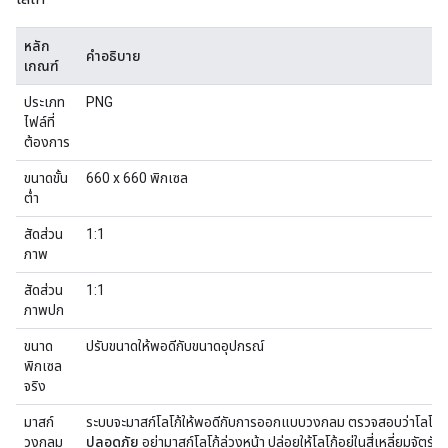
หลัก
คำอธิบาย
เกณฑ์
ประเภท
PNG
ไฟล์ที่
ต้องการ
ขนาดขั้น
660 x 660 พิกเซล
ต่ำ
สัดส่วน
1:1
ภาพ
สัดส่วน
1:1
ภาพปก
ขนาด
ปรับขนาดให้พอดีกับขนาดอุปกรณ์
พิกเซล
จริง
มาสก์
ระบบจะมาสก์โลโก้ให้พอดีกับการออกแบบวงกลม ตรวจสอบว่าโลโก้ขอ
วงกลม
ปลอดภัย
อย่ามาสก์โลโก้ล่วงหน้า ปล่อยให้โลโก้อยู่ในสี่เหลี่ยมจัตุรัสท