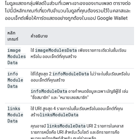
โมดูลแสดงกลุ่มฟิลด์ในส่วนที่เฉพาะเจาะจงของเทมเพลต ตารางต่อ
ไปนี้มีหลักเกณฑ์เกี่ยวกับจำนวนโมดูลที่คุณต้องรวมไว้ในคลาสและ
ออบเจ็กต์เพื่อให้การ์ดแสดงอย่างถูกต้องในแอป Google Wallet
หลัก
คำอธิบาย
เกณฑ์
image
image
Modules
Data
ใช้
เพียงรายการเดียวในชั้นเรียน
Modules
หรือใน ออบเจ็กต์ที่คุณสร้าง
Data
info
infoModuleData
ใช้ได้สูงสุด 2
ไม่ว่าจะในชั้นเรียนหรือใน
Module
ออบเจ็กต์ที่คุณสร้าง
Data
infoModuleData
อาจกำหนดข้อมูลเฉพาะบัญชีผู้ใช้ เช่น
"ชื่อสมาชิก" และ "หมายเลขสมาชิก"
links
ใช้ URI สูงสุด 4 รายการในชั้นเรียนหรือในออบเจ็กต์ที่คุณ
Module
linksModuleData
สร้าง
Data
linksModuleData
คุณอาจมี
URI 2 รายการในคลาส
รายการหนึ่งคือ URI สำหรับเว็บไซต์ และอีกรายการคือ
หมายเลขโทรศัพท์สำหรับ ศูนย์ช่วยเหลือ