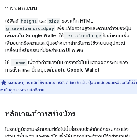
การออกแบบ
ใช้ฟิลด์
height
และ
size
ของแท็ก HTML
g:savetoandroidpay
เพื่อแก้ไขความสูงและความกว้างของปุ่ม
เพิ่มลงใน Google Wallet
ใช้
textsize=large
ข้อกำหนดเพื่อ
เพิ่มขนาดข้อความและปุ่มอย่างมากสำหรับการใช้งานบนอุปกรณ์
เคลื่อนที่หรือกรณีที่มีข้อกำหนด UI พิเศษ
ใช้
theme
เพื่อตั้งค่าสีของปุ่ม ตารางต่อไปนี้แสดงผลกระทบของ
การตั้งค่าเหล่านี้ต่อปุ่ม
เพิ่มลงใน Google Wallet
หมายเหตุ:
เราเลิกใช้งานแอตทริบิวต์
text
แล้ว ปุ่ม จะแสดงผลเหมือนกันไม่ว่า
จะเป็นอุตสาหกรรมใดก็ตาม
หลักเกณฑ์การสร้างบัตร
โปรดปฏิบัติตามหลักเกณฑ์ต่อไปนี้เกี่ยวกับขีดจำกัดอักขระ การแจ้ง
เตือน สีพื้นหลัง และภาพฮีโร่ เพื่อให้บัตรดูดีและทำงานได้อย่างราบรื่น