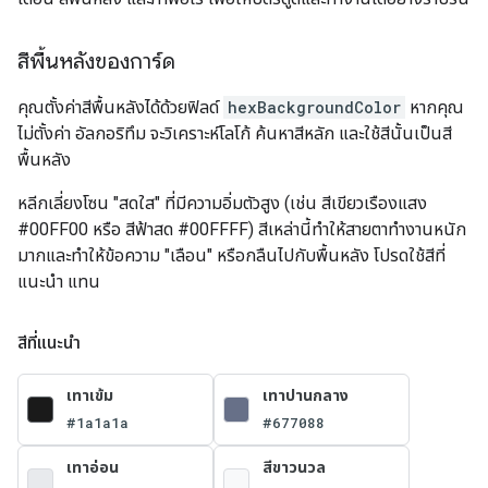
สีพื้นหลังของการ์ด
คุณตั้งค่าสีพื้นหลังได้ด้วยฟิลด์
hexBackgroundColor
หากคุณ
ไม่ตั้งค่า อัลกอริทึม จะวิเคราะห์โลโก้ ค้นหาสีหลัก และใช้สีนั้นเป็นสี
พื้นหลัง
หลีกเลี่ยงโซน "สดใส" ที่มีความอิ่มตัวสูง (เช่น สีเขียวเรืองแสง
#00FF00 หรือ สีฟ้าสด #00FFFF) สีเหล่านี้ทำให้สายตาทำงานหนัก
มากและทำให้ข้อความ "เลือน" หรือกลืนไปกับพื้นหลัง โปรดใช้สีที่
แนะนำ แทน
สีที่แนะนำ
เทาเข้ม
เทาปานกลาง
#1a1a1a
#677088
เทาอ่อน
สีขาวนวล