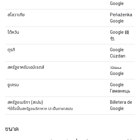
Google
สโลวาเกีย
Peňaženka
Google
ไต้หวัน
Google 錢
包
ตุรกี
Google
Cüzdan
สหรัฐอาหรับเอมิเรตส์
محفظة
Google
ยูเครน
Google
Гаманець
สหรัฐอเมริกา (สเปน)
Billetera de
Google
*ใช้ชื่อนี้ในสหรัฐอเมริกาหาก UI เป็นภาษาสเปน
ขนาด