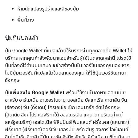
ห้ามดัดแปลงรูปร่างและสีของปุ่ม
พื้นที่ว่าง
ปุ่มที่แปลแล้ว
ปุ่ม Google Wallet ที่แปลแล้วมีให้บริการในทุกตลาดที่มี Wallet ให้
บริการ หากคุณกำลังพัฒนาแอปสำหรับผู้ใช้ในตลาดเหล่านี้ โปรดใช้
ปุ่มที่ลิงก์ไว้ด้านบนเสมอ
อย่า
สร้างปุ่มในเวอร์ชันของคุณเอง หาก
ไม่มีปุ่มเวอร์ชันที่แปลแล้วในตลาดของคุณ ให้ใช้ปุ่มเวอร์ชันภาษา
อังกฤษ
ปุ่ม
เพิ่มลงใน Google Wallet
พร้อมใช้งานในภาษาแอลเบเนีย
อาหรับ อาร์เมเนีย อาเซอร์ไบจาน บอสเนีย บัลแกเรีย คาตาลัน จีน
(ฮ่องกง) จีน (ดั้งเดิม) โครเอเชีย เช็ก เดนมาร์ก ดัตช์ อังกฤษ
(อินเดีย สิงคโปร์ แอฟริกาใต้ ออสเตรเลีย แคนาดา บริเตนใหญ่
สหรัฐอเมริกา) เอสโตเนีย ฟิลิปปินส์ ฟินแลนด์ ฝรั่งเศส (แคนาดา)
ฝรั่งเศส (ฝรั่งเศส) จอร์เจีย เยอรมัน กรีก ฮีบรู ฮังการี ไอซ์แลนด์
อินโดนีเซีย อิตาลี ญี่ปุ่น คาซัค คีร์กีซ ลัตเวีย ลิทัวเนีย มาซิโดเนีย มา