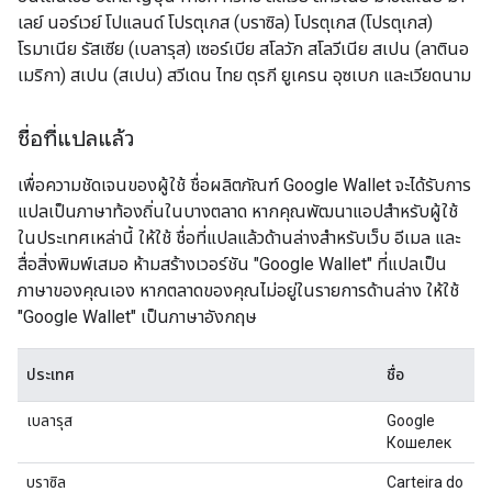
เลย์ นอร์เวย์ โปแลนด์ โปรตุเกส (บราซิล) โปรตุเกส (โปรตุเกส)
โรมาเนีย รัสเซีย (เบลารุส) เซอร์เบีย สโลวัก สโลวีเนีย สเปน (ลาตินอ
เมริกา) สเปน (สเปน) สวีเดน ไทย ตุรกี ยูเครน อุซเบก และเวียดนาม
ชื่อที่แปลแล้ว
เพื่อความชัดเจนของผู้ใช้ ชื่อผลิตภัณฑ์ Google Wallet จะได้รับการ
แปลเป็นภาษาท้องถิ่นในบางตลาด หากคุณพัฒนาแอปสำหรับผู้ใช้
ในประเทศเหล่านี้ ให้ใช้ ชื่อที่แปลแล้วด้านล่างสำหรับเว็บ อีเมล และ
สื่อสิ่งพิมพ์เสมอ ห้ามสร้างเวอร์ชัน "Google Wallet" ที่แปลเป็น
ภาษาของคุณเอง หากตลาดของคุณไม่อยู่ในรายการด้านล่าง ให้ใช้
"Google Wallet" เป็นภาษาอังกฤษ
ประเทศ
ชื่อ
เบลารุส
Google
Кошелек
บราซิล
Carteira do