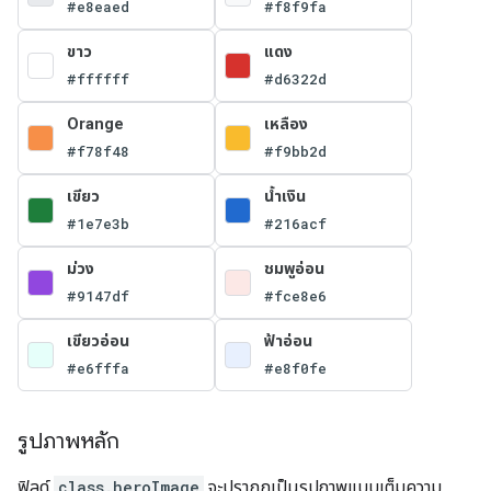
#e8eaed
#f8f9fa
ขาว
แดง
#ffffff
#d6322d
Orange
เหลือง
#f78f48
#f9bb2d
เขียว
น้ำเงิน
#1e7e3b
#216acf
ม่วง
ชมพูอ่อน
#9147df
#fce8e6
เขียวอ่อน
ฟ้าอ่อน
#e6fffa
#e8f0fe
รูปภาพหลัก
ฟิลด์
class.heroImage
จะปรากฏเป็นรูปภาพแบบเต็มความ