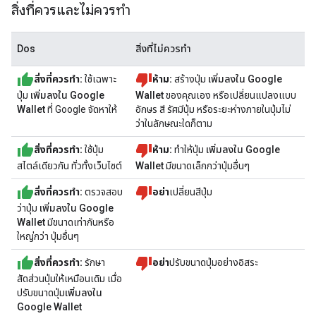
สิ่งที่ควรและไม่ควรทำ
Dos
สิ่งที่ไม่ควรทำ
สิ่งที่ควรทำ:
ใช้เฉพาะ
ห้าม:
สร้างปุ่ม
เพิ่มลงใน Google
ปุ่ม
เพิ่มลงใน Google
Wallet
ของคุณเอง หรือเปลี่ยนแปลงแบบ
Wallet
ที่ Google จัดหาให้
อักษร สี รัศมีปุ่ม หรือระยะห่างภายในปุ่มไม่
ว่าในลักษณะใดก็ตาม
สิ่งที่ควรทำ:
ใช้ปุ่ม
ห้าม:
ทำให้ปุ่ม
เพิ่มลงใน Google
สไตล์เดียวกัน ทั่วทั้งเว็บไซต์
Wallet
มีขนาดเล็กกว่าปุ่มอื่นๆ
สิ่งที่ควรทำ:
ตรวจสอบ
อย่า
เปลี่ยนสีปุ่ม
ว่าปุ่ม
เพิ่มลงใน Google
Wallet
มีขนาดเท่ากันหรือ
ใหญ่กว่า ปุ่มอื่นๆ
สิ่งที่ควรทำ:
รักษา
อย่า
ปรับขนาดปุ่มอย่างอิสระ
สัดส่วนปุ่มให้เหมือนเดิม เมื่อ
ปรับขนาดปุ่ม
เพิ่มลงใน
Google Wallet