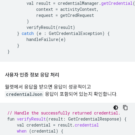
val
result
=
credentialManager
.
getCredential
context
=
activityContext
,
request
=
getCredRequest
)
verifyResult
(
result
)
}
catch
(
e
:
GetCredentialException
)
{
handleFailure
(
e
)
}
}
사용자 인증 정보 응답 처리
월렛에서 응답을 받으면 응답이 성공적이고
credentialJson
응답이 포함되어 있는지 확인합니다.
// Handle the successfully returned credential.
fun
verifyResult
(
result
:
GetCredentialResponse
)
{
val
credential
=
result
.
credential
when
(
credential
)
{