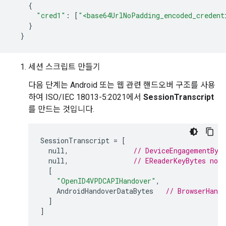
{
"cred1"
:
[
"<base64UrlNoPadding_encoded_credent
}
}
세션 스크립트 만들기
다음 단계는 Android 또는 웹 관련 핸드오버 구조를 사용
하여 ISO/IEC 18013-5:2021에서
SessionTranscript
를 만드는 것입니다.
SessionTranscript
=
[
null
,
// DeviceEngagementByt
null
,
// EReaderKeyBytes not 
[
"OpenID4VPDCAPIHandover"
,
AndroidHandoverDataBytes
// BrowserHando
]
]