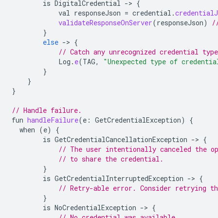
is
DigitalCredential
-
>
{
val
responseJson
=
credential
.
credentialJ
validateResponseOnServer
(
responseJson
)
/
}
else
-
>
{
// Catch any unrecognized credential type
Log
.
e
(
TAG
,
"Unexpected type of credentia
}
}
}
// Handle failure.
fun
handleFailure
(
e
:
GetCredentialException
)
{
when
(
e
)
{
is
GetCredentialCancellationException
-
>
{
// The user intentionally canceled the o
// to share the credential.
}
is
GetCredentialInterruptedException
-
>
{
// Retry-able error. Consider retrying th
}
is
NoCredentialException
-
>
{
// No credential was available.