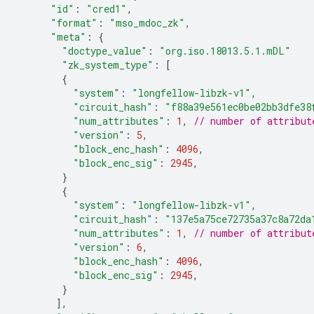
"id"
:
"cred1"
,
"format"
:
"mso_mdoc_zk"
,
"meta"
:
{
"doctype_value"
:
"org.iso.18013.5.1.mDL"
"zk_system_type"
:
[
{
"system"
:
"longfellow-libzk-v1"
,
"circuit_hash"
:
"f88a39e561ec0be02bb3dfe38
"num_attributes"
:
1
,
// number of attribut
"version"
:
5
,
"block_enc_hash"
:
4096
,
"block_enc_sig"
:
2945
,
}
{
"system"
:
"longfellow-libzk-v1"
,
"circuit_hash"
:
"137e5a75ce72735a37c8a72da
"num_attributes"
:
1
,
// number of attribut
"version"
:
6
,
"block_enc_hash"
:
4096
,
"block_enc_sig"
:
2945
,
}
],