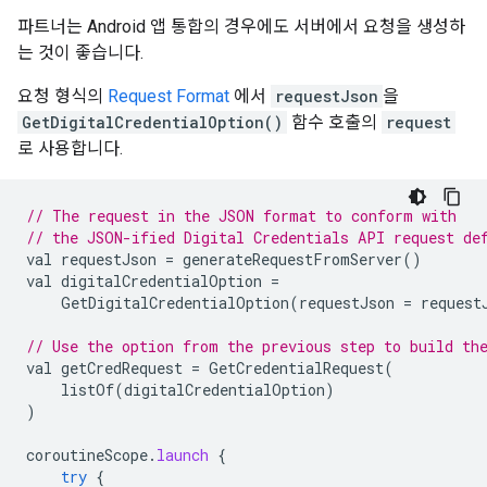
파트너는 Android 앱 통합의 경우에도 서버에서 요청을 생성하
는 것이 좋습니다.
요청 형식의
Request Format
에서
requestJson
을
GetDigitalCredentialOption()
함수 호출의
request
로 사용합니다.
// The request in the JSON format to conform with
// the JSON-ified Digital Credentials API request de
val
requestJson
=
generateRequestFromServer
()
val
digitalCredentialOption
=
GetDigitalCredentialOption
(
requestJson
=
request
// Use the option from the previous step to build th
val
getCredRequest
=
GetCredentialRequest
(
listOf
(
digitalCredentialOption
)
)
coroutineScope
.
launch
{
try
{