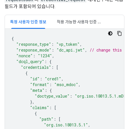
필드가 포함되어 있습니다.
특정 사용자 인증 정보
적용 가능한 사용자 인증 정보
{
"response_type"
:
"vp_token"
,
"response_mode"
:
"dc_api.jwt"
,
// change this to
"nonce"
:
"1234"
,
"dcql_query"
:
{
"credentials"
:
[
{
"id"
:
"cred1"
,
"format"
:
"mso_mdoc"
,
"meta"
:
{
"doctype_value"
:
"org.iso.18013.5.1.mDL"
},
"claims"
:
[
{
"path"
:
[
"org.iso.18013.5.1"
,