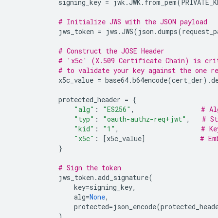
signing_key
=
jwk
.
JWK
.
from_pem
(
PRIVATE_K
# Initialize JWS with the JSON payload
jws_token
=
jws
.
JWS
(
json
.
dumps
(
request_p
# Construct the JOSE Header
# 'x5c' (X.509 Certificate Chain) is cri
# to validate your key against the one r
x5c_value
=
base64
.
b64encode
(
cert_der
)
.
d
protected_header
=
{
"alg"
:
"ES256"
,
# Al
"typ"
:
"oauth-authz-req+jwt"
,
# St
"kid"
:
"1"
,
# Ke
"x5c"
:
[
x5c_value
]
# Em
}
# Sign the token
jws_token
.
add_signature
(
key
=
signing_key
,
alg
=
None
,
protected
=
json_encode
(
protected_head
)