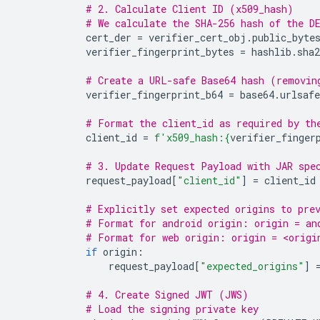
# 2. Calculate Client ID (x509_hash)
# We calculate the SHA-256 hash of the D
cert_der
=
verifier_cert_obj
.
public_byte
verifier_fingerprint_bytes
=
hashlib
.
sha2
# Create a URL-safe Base64 hash (removin
verifier_fingerprint_b64
=
base64
.
urlsafe
# Format the client_id as required by th
client_id
=
f
'x509_hash:
{
verifier_finger
# 3. Update Request Payload with JAR spe
request_payload
[
"client_id"
]
=
client_id
# Explicitly set expected origins to pre
# Format for android origin: origin = an
# Format for web origin: origin = <origi
if
origin
:
request_payload
[
"expected_origins"
]
# 4. Create Signed JWT (JWS)
# Load the signing private key