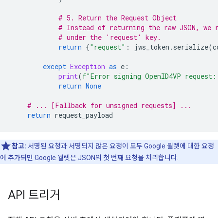
# 5. Return the Request Object
# Instead of returning the raw JSON, we 
# under the 'request' key.
return
{
"request"
:
jws_token
.
serialize
(
c
except
Exception
as
e
:
print
(
f
"Error signing OpenID4VP request:
return
None
# ... [Fallback for unsigned requests] ...
return
request_payload
참고:
서명된 요청과 서명되지 않은 요청이 모두 Google 월렛에 대한 요청
에 추가되면 Google 월렛은 JSON의 첫 번째 요청을 처리합니다.
API 트리거