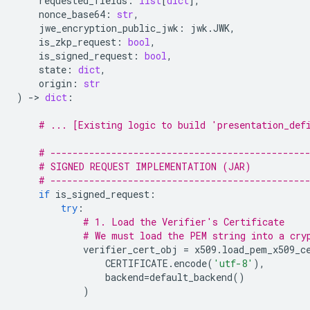
requested_fields
:
list
[
dict
],
nonce_base64
:
str
,
jwe_encryption_public_jwk
:
jwk
.
JWK
,
is_zkp_request
:
bool
,
is_signed_request
:
bool
,
state
:
dict
,
origin
:
str
)
-
> 
dict
:
# ... [Existing logic to build 'presentation_def
# ----------------------------------------------
# SIGNED REQUEST IMPLEMENTATION (JAR)
# ----------------------------------------------
if
is_signed_request
:
try
:
# 1. Load the Verifier's Certificate
# We must load the PEM string into a cry
verifier_cert_obj
=
x509
.
load_pem_x509_c
CERTIFICATE
.
encode
(
'utf-8'
),
backend
=
default_backend
()
)