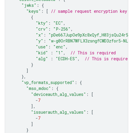
"jwks"
:
{
"keys"
:
[
// sample request encryption key
{
"kty"
:
"EC"
,
"crv"
:
"P-256"
,
"x"
:
"pDe667JupOe9pXc8xQyf_H03jsQu24r5qX
"y"
:
"w-g0OrRBN7WFLX3zsngfCWD3zfor5-NLH
"use"
:
"enc"
,
"kid"
:
"1"
,
// This is required
"alg"
:
"ECDH-ES"
,
// This is required
}
]
},
"vp_formats_supported"
:
{
"mso_mdoc"
:
{
"deviceauth_alg_values"
:
[
-
7
],
"issuerauth_alg_values"
:
[
-
7
]
}