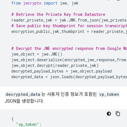
from
jwcrypto
import
jwe
,
jwk
# Retrieve the Private Key from Datastore
reader_private_jwk
=
jwk
.
JWK
.
from_json
(
jwe_private
# Save public key thumbprint for session transcrip
encryption_public_jwk_thumbprint
=
reader_private_
# Decrypt the JWE encrypted response from Google W
jwe_object
=
jwe
.
JWE
()
jwe_object
.
deserialize
(
encrypted_jwe_response_from
jwe_object
.
decrypt
(
reader_private_jwk
)
decrypted_payload_bytes
=
jwe_object
.
payload
decrypted_data
=
json
.
loads
(
decrypted_payload_byte
decrypted_data
는 사용자 인증 정보가 포함된
vp_token
JSON을 생성합니다.
{
"vp_token"
: