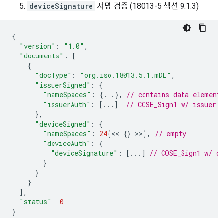
deviceSignature
서명 검증 (18013-5 섹션 9.1.3)
{
"version"
:
"1.0"
,
"documents"
:
[
{
"docType"
:
"org.iso.18013.5.1.mDL"
,
"issuerSigned"
:
{
"nameSpaces"
:
{...},
// contains data elemen
"issuerAuth"
:
[...]
// COSE_Sign1 w/ issuer
},
"deviceSigned"
:
{
"nameSpaces"
:
24
(
<<
{}
>>
),
// empty
"deviceAuth"
:
{
"deviceSignature"
:
[...]
// COSE_Sign1 w/ 
}
}
}
],
"status"
:
0
}