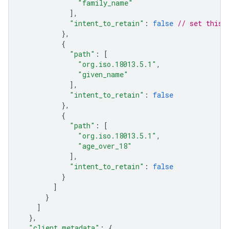
"family_name"
],
"intent_to_retain"
:
false
// set this 
},
{
"path"
:
[
"org.iso.18013.5.1"
,
"given_name"
],
"intent_to_retain"
:
false
},
{
"path"
:
[
"org.iso.18013.5.1"
,
"age_over_18"
],
"intent_to_retain"
:
false
}
]
}
]
},
"client_metadata"
:
{