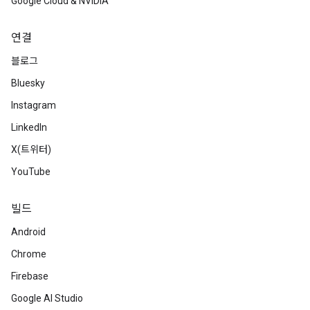
Google Cloud & NVIDIA
연결
블로그
Bluesky
Instagram
LinkedIn
X(트위터)
YouTube
빌드
Android
Chrome
Firebase
Google AI Studio