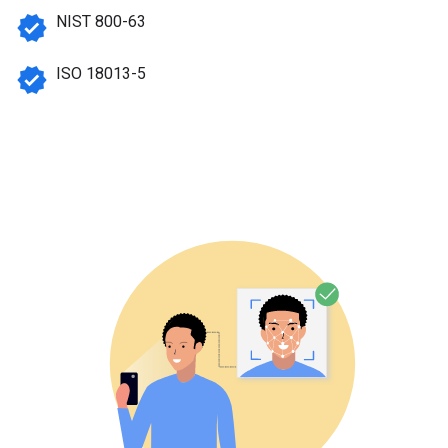
verified
NIST 800-63
verified
ISO 18013-5