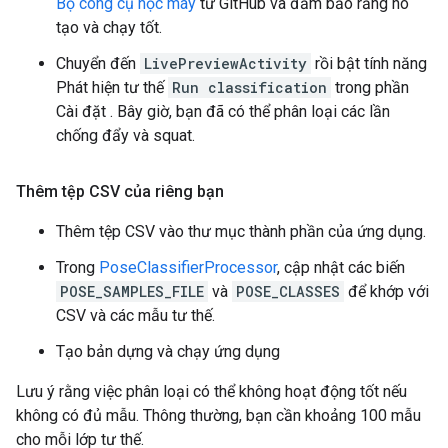
Bộ công cụ học máy
từ GitHub và đảm bảo rằng nó
tạo và chạy tốt.
Chuyển đến
LivePreviewActivity
rồi bật tính năng
Phát hiện tư thế
Run classification
trong phần
Cài đặt . Bây giờ, bạn đã có thể phân loại các lần
chống đẩy và squat.
Thêm tệp CSV của riêng bạn
Thêm tệp CSV vào thư mục thành phần của ứng dụng.
Trong
PoseClassifierProcessor
, cập nhật các biến
POSE_SAMPLES_FILE
và
POSE_CLASSES
để khớp với
CSV và các mẫu tư thế.
Tạo bản dựng và chạy ứng dụng
Lưu ý rằng việc phân loại có thể không hoạt động tốt nếu
không có đủ mẫu. Thông thường, bạn cần khoảng 100 mẫu
cho mỗi lớp tư thế.