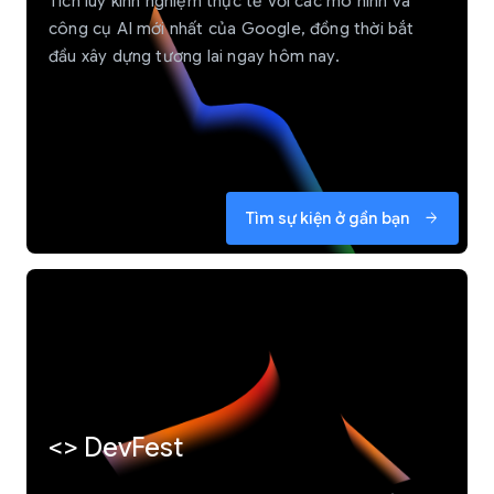
Tích luỹ kinh nghiệm thực tế với các mô hình và
công cụ AI mới nhất của Google, đồng thời bắt
đầu xây dựng tương lai ngay hôm nay.
Tìm sự kiện ở gần bạn
arrow_forward
<> DevFest