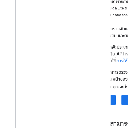
วัตถุหลายรายการ
การพิสูจน์อักษร (เบต้า)
การใช้โมเดล LiteRT
การปรับข้อความใหม่ (เบต้า)
การประมวลผลล่วงห
คำอธิบายรูปภาพ (เบต้า)
การจดจำคำพูด (อัลฟ่า)
API การตรวจจับแล
พรอมต์ (เบต้า)
คุณตรวจจับ และติ
โปรแกรมเวอร์ชันตัวอย่างสำหรับนักพัฒนา
ซอฟต์แวร์ของ AICore
คุณเลือกจัดประเภ
ที่สร้างไว้ใน API
Vision
เพิ่มเติมได้ที่
การใช
การจดจําข้อความ v2
เนื่องจากการตรวจจ
การตรวจจับใบหน้า
ฐานะ ส่วนหน้าขอ
การตรวจจับตาข่าย (เบต้า)
การตรวจหาท่าทาง (เบต้า)
เจ็กต์แล้ว คุณจะส
การแบ่งกลุ่มเซลฟี (เบต้า)
iOS
การแบ่งกลุ่มเรื่อง (เบต้า)
เครื่องสแกนเอกสาร
การสแกนบาร์โค้ด
การติดป้ายกํากับรูปภาพ
ความสามาร
การตรวจจับและติดตามวัตถุ