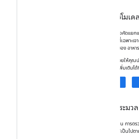
การใช้โมเดล
เครื่องมือคัดแยกแ
ประเภทที่เฉพาะเจา
ประเภทของ อาหา
API นี้ช่วยให้คุ
ดูข้อมูลเพิ่มเติมได้ท
iOS
การประมวล
หากจำเป็น การตรว
อินพุตให้เป็นไป