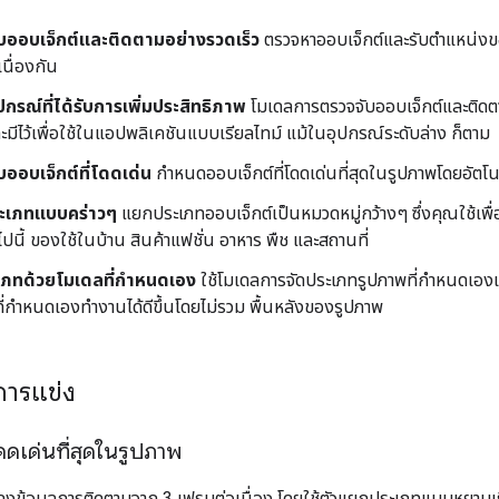
บออบเจ็กต์และติดตามอย่างรวดเร็ว
ตรวจหาออบเจ็กต์และรับตำแหน่งข
เนื่องกัน
กรณ์ที่ได้รับการเพิ่มประสิทธิภาพ
โมเดลการตรวจจับออบเจ็กต์และติดตา
และมีไว้เพื่อใช้ในแอปพลิเคชันแบบเรียลไทม์ แม้ในอุปกรณ์ระดับล่าง ก็ตาม
ออบเจ็กต์ที่โดดเด่น
กำหนดออบเจ็กต์ที่โดดเด่นที่สุดในรูปภาพโดยอัตโน
ะเภทแบบคร่าวๆ
แยกประเภทออบเจ็กต์เป็นหมวดหมู่กว้างๆ ซึ่งคุณใช้เพื
ไปนี้ ของใช้ในบ้าน สินค้าแฟชั่น อาหาร พืช และสถานที่
เภทด้วยโมเดลที่กำหนดเอง
ใช้โมเดลการจัดประเภทรูปภาพที่กำหนดเองเพื
ี่กำหนดเองทำงานได้ดีขึ้นโดยไม่รวม พื้นหลังของรูปภาพ
การแข่ง
โดดเด่นที่สุดในรูปภาพ
สดงข้อมูลการติดตามจาก 3 เฟรมต่อเนื่อง โดยใช้ตัวแยกประเภทแบบหยาบเริ่ม