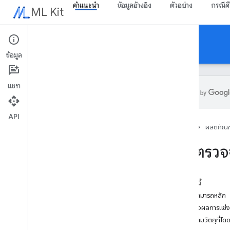
คำแนะนำ
ข้อมูลอ้างอิง
ตัวอย่าง
กรณีศ
ML Kit
คำแนะนำ
ข้อมูล
แชท
API
ภาพรวม
หน้าแรก
ผลิตภัณฑ
บันทึกประจำรุ่น
ปัญหาที่ทราบ
การตรวจ
โปรแกรมทดลองใช้ก่อนเปิดตัว
การย้ายข้อมูลจาก ML Kit สําหรับ Firebase
การย้ายข้อมูลจาก Mobile Vision
ในหน้านี้
ความสามารถหลัก
Gen
AI
ตัวอย่างผลการแข่ง
ภาพรวม
ติดตามวัตถุที่โดด
การสรุป (เบต้า)