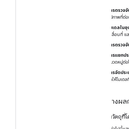
ภาพรวม
การตรวจจั
รูปแบบฐาน
รูปภาพที่ต่อ
โมเดลที่กำหนดเอง
การจดจําหมึกแบบดิจิทัล
โมเดลในอุป
โมเดลที่กำหนดเอง
เคลื่อนที่ 
การตรวจจับ
ภาษาธรรมชาติ
การระบุภาษา
การแยกปร
คำแปล
หมวดหมู่ต่อ
ฟีเจอร์ช่วยตอบ
การจัดประ
การแยกเอนทิตี (เบต้า)
ทำให้โมเดลท
เคล็ดลับ
เส้นทางการติดตั้งโมเดลบน Android
ตัวอย่างผล
ลดขนาดแพ็กเกจแอป Android
ติดตามวัตถุที่
ข้อมูลทางบรรณานุกรม
ข้อกำหนดและความเป็นส่วนตัว
ตัวอย่างต่อไปนี้แ