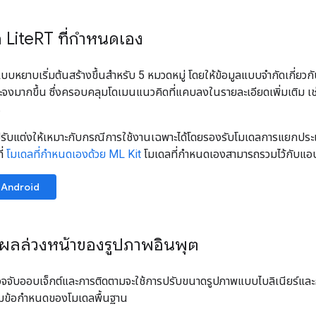
 Lite
RT ที่กำหนดเอง
บบหยาบเริ่มต้นสร้างขึ้นสำหรับ 5 หมวดหมู่ โดยให้ข้อมูลแบบจำกัดเกี่ยว
ะจงมากขึ้น ซึ่งครอบคลุมโดเมนแนวคิดที่แคบลงในรายละเอียดเพิ่มเติม เช
ร
ณปรับแต่งให้เหมาะกับกรณีการใช้งานเฉพาะได้โดยรองรับโมเดลการแยกประ
ี่
โมเดลที่กำหนดเองด้วย ML Kit
โมเดลที่กำหนดเองสามารถรวมไว้กับแอ
Android
ผลล่วงหน้าของรูปภาพอินพุต
จจับออบเจ็กต์และการติดตามจะใช้การปรับขนาดรูปภาพแบบไบลิเนียร์แล
ตามข้อกำหนดของโมเดลพื้นฐาน