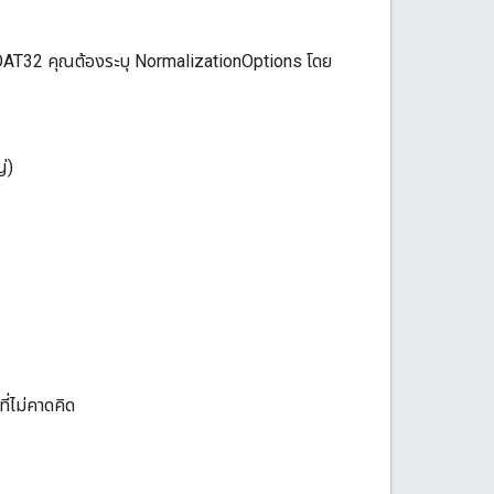
OAT32 คุณต้องระบุ NormalizationOptions โดย
่)
้
่ไม่คาดคิด