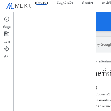
คำแนะนำ
ข้อมูลอ้างอิง
ตัวอย่าง
กรณีศ
ML Kit
คำแนะนำ
ข้อมูล
แชท
API
ภาพรวม
หน้าแรก
ผลิตภัณฑ
บันทึกประจำรุ่น
ปัญหาที่ทราบ
โมเดลที่
โปรแกรมทดลองใช้ก่อนเปิดตัว
การย้ายข้อมูลจาก ML Kit สําหรับ Firebase
การย้ายข้อมูลจาก Mobile Vision
ในหน้านี้
ประโยชน์ของการใช้
Gen
AI
ใช้โมเดลการจัดประเ
ภาพรวม
ใช้โมเดลที่เผยแ
การสรุป (เบต้า)