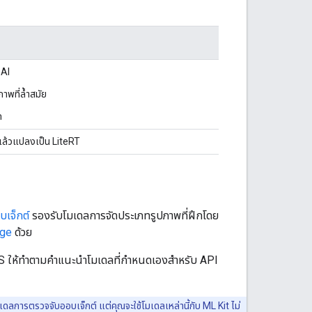
 AI
าพที่ล้ำสมัย
ด
แล้วแปลงเป็น LiteRT
เจ็กต์
รองรับโมเดลการจัดประเภทรูปภาพที่ฝึกโดย
age
ด้วย
ะ iOS ให้ทำตามคำแนะนำโมเดลที่กำหนดเองสำหรับ API
การตรวจจับออบเจ็กต์ แต่คุณจะใช้โมเดลเหล่านี้กับ ML Kit ไม่