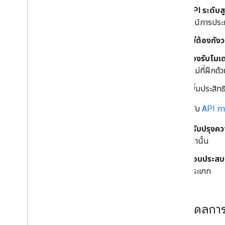
API ระดับสู
การจดจําหมึกแบบดิจิทัล
ไลน์การปร
โมเดลที่กำหนดเอง
ไม่ต้องกัง
ภาษาธรรมชาติ
รองรับโมเ
การระบุภาษา
ใหม่ที่ฝึก
คำแปล
ฟีเจอร์ช่วยตอบ
เพิ่มประสิ
การแยกเอนทิตี (เบต้า)
และสำหรับ
API กา
เคล็ดลับ
ปรับปรุงค
เส้นทางการติดตั้งโมเดลบน Android
เท่านั้น
ลดขนาดแพ็กเกจแอป Android
มอบประสบก
ข้อมูลทางบรรณานุกรม
ประเภท
ข้อกำหนดและความเป็นส่วนตัว
การเปิดเผยข้อมูล Android
การเปิดเผยข้อมูล i
OS
ใช้โมเดลการ