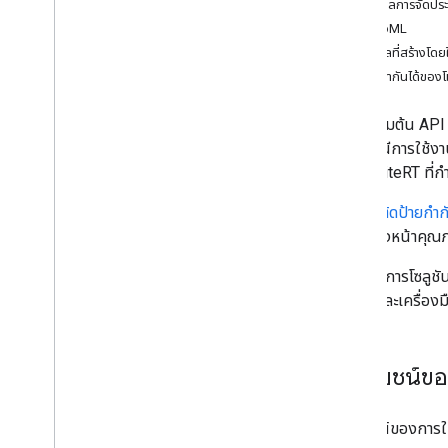
ฝึกโมเดลการจัดปร
การพิสูจน์อักษร (เบต้า)
AutoML
การปรับข้อความใหม่ (เบต้า)
โมเดลที่สร้างโดย
คำอธิบายรูปภาพ (เบต้า)
ความเข้ากันได้ของ
การจดจำคำพูด (อัลฟ่า)
พรอมต์ (เบต้า)
โดยค่าเริ่มต้น A
โปรแกรมเวอร์ชันตัวอย่างสำหรับนักพัฒนา
บางกรณีการใช้งาน
ซอฟต์แวร์ของ AICore
โมเดล LiteRT ที่ก
Vision
ทั้ง
การติดป้ายกำก
การจดจําข้อความ v2
ฝึกไว้ล่วงหน้าคุ
การตรวจจับใบหน้า
หากต้องการโซลูชั
การตรวจจับตาข่าย (เบต้า)
โซลูชันและเครื่อ
การตรวจหาท่าทาง (เบต้า)
การแบ่งกลุ่มเซลฟี (เบต้า)
การแบ่งกลุ่มเรื่อง (เบต้า)
ประโยชน์ขอ
เครื่องสแกนเอกสาร
การสแกนบาร์โค้ด
การติดป้ายกํากับรูปภาพ
ประโยชน์ของการใช
การตรวจจับและติดตามวัตถุ