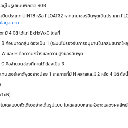
ลอยู่ในรูปแบบพิกเซล RGB
ูลเป็นประเภท UINT8 หรือ FLOAT32 หากเทนเซอร์อินพุตเป็นประเภท FL
ข้อมูลเมตา
r มี 4 มิติ ได้แก่ BxHxWxC โดยที่
B คือขนาดกลุ่ม ต้องเป็น 1 (ระบบไม่รองรับการอนุมานในกลุ่มขนาดใหญ
W และ H คือความกว้างและความสูงของอินพุต
C คือจำนวนช่องที่คาดไว้ ต้องเป็น 3
เทนเซอร์เอาต์พุตอย่างน้อย 1 รายการที่มี N คลาสและมี 2 หรือ 4 มิติ ดังนี
)
x1xN)
โมเดลแบบหัวเดียวอย่างเต็มรูปแบบ โมเดลแบบหลายหัวอาจแสดงผลลัพธ์ที