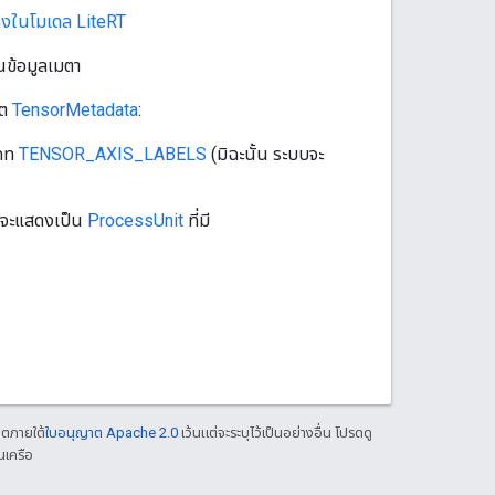
าลงในโมเดล LiteRT
ข้อมูลเมตา
ุต
TensorMetadata
:
เภท
TENSOR_AXIS_LABELS
(มิฉะนั้น ระบบจะ
ที่จะแสดงเป็น
ProcessUnit
ที่มี
าตภายใต้
ใบอนุญาต Apache 2.0
เว้นแต่จะระบุไว้เป็นอย่างอื่น โปรดดู
นเครือ