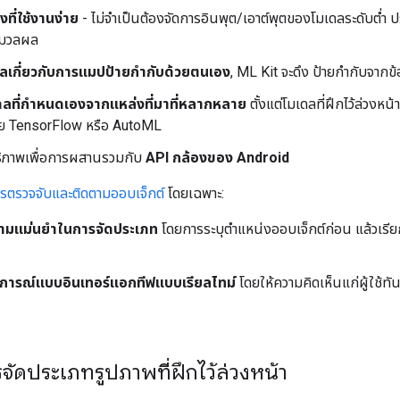
งที่ใช้งานง่าย
- ไม่จำเป็นต้องจัดการอินพุต/เอาต์พุตของโมเดลระดับต่ำ 
ะมวลผล
วลเกี่ยวกับการแมปป้ายกำกับด้วยตนเอง
, ML Kit จะดึง ป้ายกำกับจา
ดลที่กำหนดเองจากแหล่งที่มาที่หลากหลาย
ตั้งแต่โมเดลที่ฝึกไว้ล่วง
ด้วย TensorFlow หรือ AutoML
ทธิภาพเพื่อการผสานรวมกับ
API กล้องของ Android
รตรวจจับและติดตามออบเจ็กต์
โดยเฉพาะ:
วามแม่นยำในการจัดประเภท
โดยการระบุตำแหน่งออบเจ็กต์ก่อน แล้วเรียกใ
ารณ์แบบอินเทอร์แอกทีฟแบบเรียลไทม์
โดยให้ความคิดเห็นแก่ผู้ใช้ทัน
จัดประเภทรูปภาพที่ฝึกไว้ล่วงหน้า