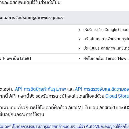
ยละเอียดเพิ่มเติมไว้ในส่วนต่อไปนี้
กโมเดลการจัดประเภทรูปภาพของคุณเอง
ให้บริการผ่าน Google Cloud
สร้างโมเดลการจัดประเภทรูปภ
ประเมินประสิทธิภาพและขนา
rFlow เป็น LiteRT
ฝึกโมเดลด้วย TensorFlow 
นดเองใน
API การติดป้ายกำกับรูปภาพ
และ
API การตรวจจับและติดตามออบ
นี้ API เหล่านี้ยัง รองรับการดาวน์โหลดโมเดลที่โฮสต์ด้วย
Cloud Stor
ูลเพิ่มเติมเกี่ยวกับวิธีใช้โมเดลที่ฝึกด้วย AutoML ในแอป Android แล
้ขึ้นอยู่กับกรณีการใช้งาน
ับเฉพาะโมเดลการจัดประเภทรูปภาพที่กำหนดเอง แม้ว่า AutoML จะอนุญาตให้ฝึกโมเดล