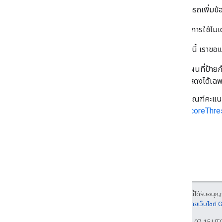
คุณสามารถเพิ่มข้อ
หากต้องการใช้โมเ
นอกจากนี้ เราขอแ
แผนที่ป้ายก
แสดงได้เฉพา
เกณฑ์คะแนนเ
ScoreThre
เนื้อหาของหน้าเว็บนี้ได้รับอนุ
รายละเอียดที่
นโยบายเว็บไซต์
อัปเดตล่าสุด 2026-07-15 UT