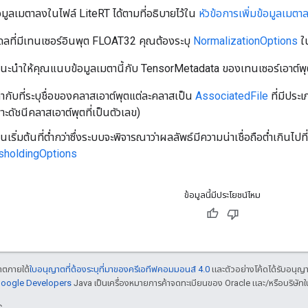
มูลเมตาลงในไฟล์ LiteRT ได้ตามที่อธิบายไว้ใน
หัวข้อการเพิ่มข้อมูลเมต
ดลที่มีเทนเซอร์อินพุต FLOAT32 คุณต้องระบุ
NormalizationOptions
ใน
นะนำให้คุณแนบข้อมูลเมตานี้กับ TensorMetadata ของเทนเซอร์เอาต์พ
ำกับที่ระบุชื่อของคลาสเอาต์พุตแต่ละคลาสเป็น
AssociatedFile
ที่มีประ
ะดัชนีคลาสเอาต์พุตที่เป็นตัวเลข)
ริ่มต้นที่ต่ำกว่าซึ่งระบบจะพิจารณาว่าผลลัพธ์มีความน่าเชื่อถือต่ำเกินไป
sholdingOptions
ข้อมูลนี้มีประโยชน์ไหม
ญาตภายใต้
ใบอนุญาตที่ต้องระบุที่มาของครีเอทีฟคอมมอนส์ 4.0
และตัวอย่างโค้ดได้รับอนุญ
 Google Developers
Java เป็นเครื่องหมายการค้าจดทะเบียนของ Oracle และ/หรือบริษัทใ
C