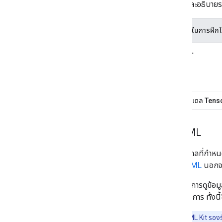
ได้สรุปและอธิบายรา
ตัวเลือกในการฝึ
AutoML
แปลงโมเดล Tenso
Auto
ML
API โมเดลที่กำห
ใช้
AutoML
นอกจาก
หากต้องการดูข้อม
แต่ละรายการ ทั้งนี
หมายเหตุ:
ML Kit รองร