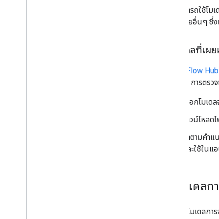
คุณสามารถใช้โมเด
โมเดลรายอื่นๆ ซึ
ใช้โมเดลที่เผ
TensorFlow Hub
และ API การตรวจจ
เลือกโมเดล
ดาวน์โหลดไฟ
ทำตามคำแน
และใช้ในแอ
ฝึกโมเดลก
หากไม่มีโมเดลการ