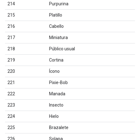
214
Purpurina
215
Platillo
216
Cabello
217
Miniatura
218
Público usual
219
Cortina
220
Ícono
221
Pixie‐Bob
222
Manada
223
Insecto
224
Hielo
225
Brazalete
226
Solapa