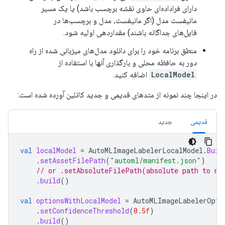
دارای فراداده‌ای حاوی نقشه برچسب باشد) یا یک مسیر
مانیفست مدل (اگر مانیفست، مدل و برچسب‌ها در
فایل‌های جداگانه باشند) مقداردهی اولیه شود.
منطق برنامه خود را برای دانلود مدل‌های میزبانی شده از راه
دور به حافظه محلی و بارگذاری آنها با استفاده از
LocalModel
اضافه کنید.
در اینجا چند نمونه از متدهای قدیمی و جدید کاتلین آورده شده است:
قدیمی
جدید
val
localModel
=
AutoMLImageLabelerLocalModel
.
Buil
.
setAssetFilePath
(
"automl/manifest.json"
)
// or .setAbsoluteFilePath(absolute path to ma
.
build
()
val
optionsWithLocalModel
=
AutoMLImageLabelerOpti
.
setConfidenceThreshold
(
0.5f
)
.
build
()