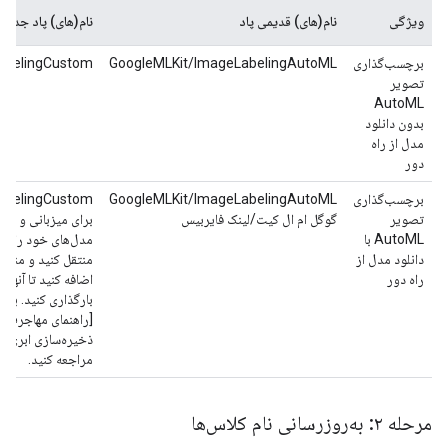
ویژگی
نام(های) قدیمی پاد
نام(های) پاد جدید
برچسب‌گذاری
GoogleMLKit/ImageLabelingAutoML
abelingCustom
تصویر
AutoML
بدون دانلود
مدل از راه
دور
برچسب‌گذاری
GoogleMLKit/ImageLabelingAutoML
abelingCustom
تصویر
گوگل ام ال کیت/لینک فایربیس
برای میزبانی و دان
AutoML با
مدل‌های خود را به
دانلود مدل از
منتقل کنید و منطق 
راه دور
اضافه کنید تا آنها 
بارگذاری کنید. برا
مراجعه کنید.
مرحله ۲: به‌روزرسانی نام کلاس‌ها