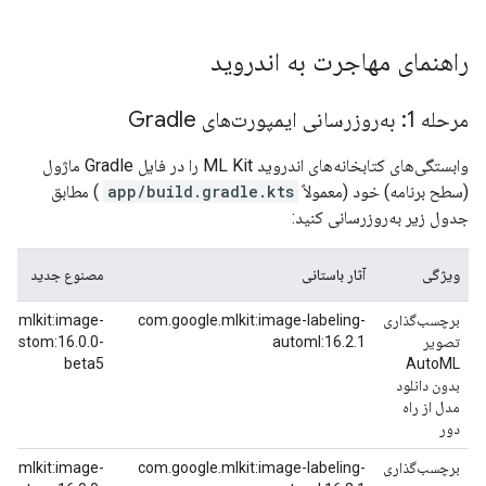
راهنمای مهاجرت به اندروید
مرحله 1: به‌روزرسانی ایمپورت‌های Gradle
وابستگی‌های کتابخانه‌های اندروید ML Kit را در فایل Gradle ماژول
(سطح برنامه) خود (معمولاً
app/build.gradle.kts
) مطابق
جدول زیر به‌روزرسانی کنید:
ویژگی
آثار باستانی
مصنوع جدید
برچسب‌گذاری
com.google.mlkit:image-labeling-
le.mlkit:image-
تصویر
automl:16.2.1
-custom:16.0.0-
beta5
AutoML
بدون دانلود
مدل از راه
دور
برچسب‌گذاری
com.google.mlkit:image-labeling-
le.mlkit:image-