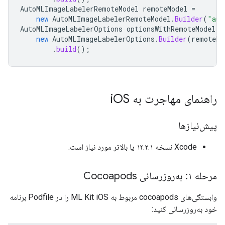
AutoMLImageLabelerRemoteModel
remoteModel
=
new
AutoMLImageLabelerRemoteModel
.
Builder
(
"aut
AutoMLImageLabelerOptions
optionsWithRemoteModel
=
new
AutoMLImageLabelerOptions
.
Builder
(
remoteMo
.
build
();
راهنمای مهاجرت به i
OS
پیش‌نیازها
Xcode نسخه ۱۳.۲.۱ یا بالاتر مورد نیاز است.
مرحله ۱: به‌روزرسانی Cocoapods
وابستگی‌های cocoapods مربوط به ML Kit iOS را در Podfile برنامه
خود به‌روزرسانی کنید: