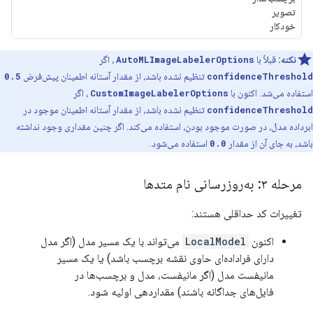
تصویر
خودکار
نکته:
قبلاً با
AutoMLImageLabelerOptions
، اگر
confidenceThreshold
تنظیم نشده باشد، از مقدار آستانه اطمینان پیش‌فرض
0.5
استفاده می‌شد. اکنون با
CustomImageLabelerOptions
، اگر
confidenceThreshold
تنظیم نشده باشد، از مقدار آستانه اطمینان موجود در
ابرداده مدل، در صورت موجود بودن، استفاده می‌کند. اگر چنین مقداری وجود نداشته
باشد، به جای آن از مقدار
0.0
استفاده می‌شود.
مرحله ۳: به‌روزرسانی نام متدها
تغییرات کد حداقلی هستند:
اکنون
LocalModel
می‌تواند با یک مسیر مدل (اگر مدل
دارای فراداده‌ای حاوی نقشه برچسب باشد) یا یک مسیر
مانیفست مدل (اگر مانیفست، مدل و برچسب‌ها در
فایل‌های جداگانه باشند) مقداردهی اولیه شود.