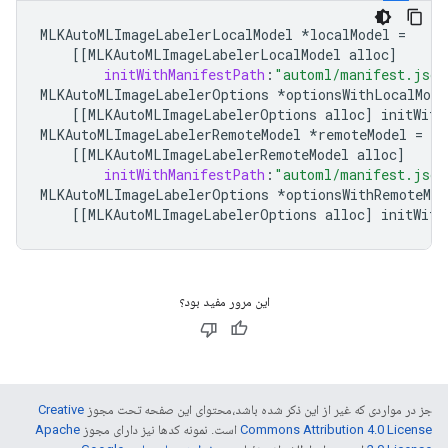
MLKAutoMLImageLabelerLocalModel
*
localModel
=
[[
MLKAutoMLImageLabelerLocalModel
alloc
]
initWithManifestPath
:
"automl/manifest.json
MLKAutoMLImageLabelerOptions
*
optionsWithLocalMode
[[
MLKAutoMLImageLabelerOptions
alloc
]
initWith
MLKAutoMLImageLabelerRemoteModel
*
remoteModel
=
[[
MLKAutoMLImageLabelerRemoteModel
alloc
]
initWithManifestPath
:
"automl/manifest.json
MLKAutoMLImageLabelerOptions
*
optionsWithRemoteMod
[[
MLKAutoMLImageLabelerOptions
alloc
]
initWith
این مرور مفید بود؟
جز در مواردی که غیر از این ذکر شده باشد،‌محتوای این صفحه تحت مجوز
Creative
Commons Attribution 4.0 License
است. نمونه کدها نیز دارای مجوز
Apache