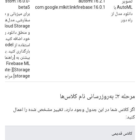
تصویر
automl:16.2.1
-custom:16.0.0-
AutoML با
com.google.mlkit:linkfirebase:16.0.1
beta5
دانلود مدل از
برای میزبانی و دانل
راه دور
سفارشی، مدل‌های خو
age
و منطق دانلود را در
خود اضافه کنید تا آنه
استفاده از el
بارگذاری کنید. برای
بیشتر، به [راهنمای
 ML
ge][migrate-
storage] مراجعه کنید.
مرحله ۲: به‌روزرسانی نام کلاس‌ها
اگر کلاس شما در این جدول وجود دارد، تغییر مشخص شده را اعمال
کنید:
کلاس قدیمی