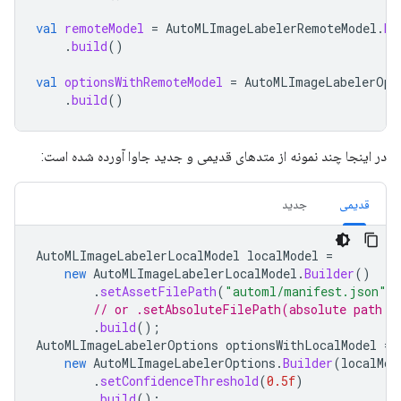
val
remoteModel
=
AutoMLImageLabelerRemoteModel
.
Bu
.
build
()
val
optionsWithRemoteModel
=
AutoMLImageLabelerOpt
.
build
()
در اینجا چند نمونه از متدهای قدیمی و جدید جاوا آورده شده است:
قدیمی
جدید
AutoMLImageLabelerLocalModel
localModel
=
new
AutoMLImageLabelerLocalModel
.
Builder
()
.
setAssetFilePath
(
"automl/manifest.json"
)
// or .setAbsoluteFilePath(absolute path t
.
build
();
AutoMLImageLabelerOptions
optionsWithLocalModel
=
new
AutoMLImageLabelerOptions
.
Builder
(
localMod
.
setConfidenceThreshold
(
0.5f
)
.
build
();