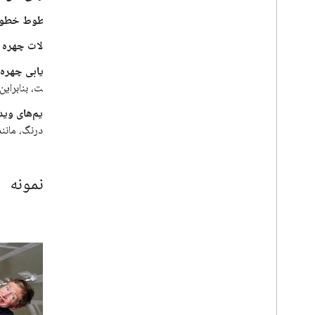
اسکنر اسناد
خطوط خطوط 
اسکن بارکد
حالات چهره ر
برچسب گذاری تصویر
تشخیص و ردیابی اشیاء
ردیابی چهره‌
تشخیص جوهر دیجیتال
است، بنابرای
مدل های سفارشی
فریم‌های وید
بلادرنگ، مانن
زبان طبیعی
شناسایی زبان
ترجمه
نتایج نمونه
پاسخ هوشمند
استخراج موجودیت (بتا)
مثال 1
نکات
مدل مسیرهای نصب در اندروید
حجم بسته برنامه اندروید را کاهش دهید
کلفون