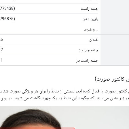
چشم راست
(971.579467773438, 247.257247924805)
پایین دهان
(907.756591796875, 259.714477539062)
... و غیره.
خندان
26
چشم چپ باز
27
چشم راست باز
31
نتور صورت را فعال کرده اید، لیستی از نقاط را برای هر ویژگی صورت شناسای
 زیر نشان می دهد که چگونه این نقاط به یک چهره نگاشت می شوند. بر روی ع