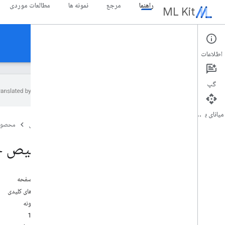
راهنما
مرجع
نمونه ها
مطالعات موردی
ML Kit
راهنما
اطلاعات
گپ
میانای برنامه‌سازی کاربردی
نمای کلی
صفحه اصلی
محصول
یادداشت های انتشار
مسائل شناخته شده
تشخیص چ
برنامه دسترسی زودهنگام
مهاجرت از کیت ML برای Firebase
مهاجرت از Mobile Vision
در این صفحه
قابلیت های کلیدی
Gen
AI
نتایج نمونه
نمای کلی
مثال 1
خلاصه سازی (بتا)