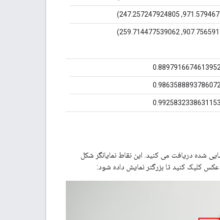
0.889791667461395
0.986358889378607
0.992583233863115
ی شده دریافت می کنید. این نقاط نمایانگر شکل
کس کلیک کنید تا بزرگتر نمایش داده شود: