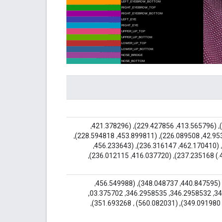
(404.642029، 232.854431)، (408.527283، 231.3666623)، (413.565796، 229.427856)، (421.378296،
226.96753244)، (226.96732324)، (226.96732324) 42.953064, 226.089508)، (453.899811، 228.594818)،
(461.516418، 232.650467)، (465.069580 ، 235.600845)، (462.170410، 236.316147)، (456.233643،
236.891602)، (446.363922، 237.966888)، (435.6232324.) 237.235168)، (416.037720، 236.012115)،
(421.662048، 354.520813)، (428.103882، 349.694061)، (440.847595، 348.048737)، (456.549988،
346.2958532)، (456.549988، 346.2958532)، 346.2958532، 346.2958532، 346.2958535، 03.375702,
349.470459), (525.624634, 347.352783), (547.371155, 349.091980), (560.082031) ، 351.693268)،