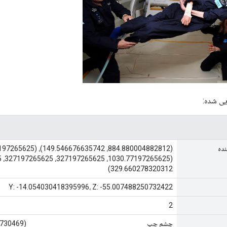
یی شده:
ده
329.660278320312)
Y: -14.054030418395996، Z: -55.007488250732422
2
چشم چپ
(945.869323730469, 211.867126464844)