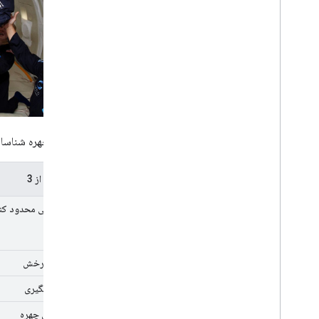
شرایط و حریم خصوصی
افشای داده های اندروید
افشای اطلاعات i
OS
برای هر چهره شناسا
صورت 1 از 3
چند ضلعی محدود کنن
زوایای چرخش
شناسه پیگیری
نشانه های چهره