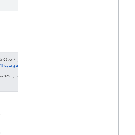
(و غیره.)
جز در مواردی که غیر از این ذک
جزئیات، به
خطمشی‌های سایت Google Developers‏
تاریخ آخرین به‌روزرسانی 2026-08-04 به‌وقت ساعت هماهنگ جهانی.
تعامل
م
Google Developer Program
و
y
Google Developer Groups
m
Google Developer Experts