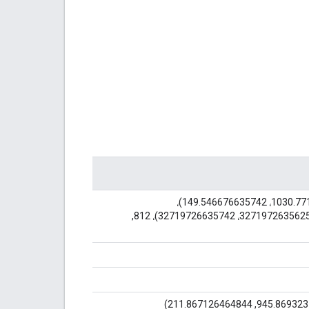
(884.880004882812، 149.546676635742)، (1030.77197265625، 149.546676635742)،
(1030.77197265625، 327197265625، 327197265625، 3271972635625، 32719726635742)، 812,