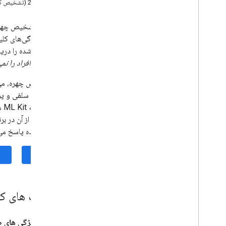
مثال 2 (تشخیص کانتور صورت)
تصحیح (بتا)
بازنویسی (بتا)
توضیحات تصویر (بتا)
کنید، ویژگی‌های کل
تشخیص گفتار (آلفا)
شناسایی‌شده را دریاف
سریع (بتا)
می کند
،
افراد را ن
برنامه پیش‌نمایش توسعه‌دهندگان AICore
با تشخیص چهره، می‌ت
عکس‌های سلفی و پرتره
چشم انداز
آن
تشخیص متن v2، تشخیص متن v2، تشخیص
متن v2
می‌توانید از آن در ب
تشخیص چهره
پخش‌کننده پاسخ می‌
نمای کلی
مفاهیم تشخیص چهره
iOS
Android
i
OS
تشخیص مش چهره (بتا)
قابلیت های ک
تشخیص پوس (بتا)
تقسیم‌بندی سلفی (بتا)
ویژگی های ص
تقسیم بندی موضوعی (بتا)