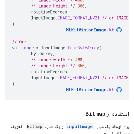
/* image height */
360
,
rotationDegrees
,
InputImage
.
IMAGE_FORMAT_NV21
// or IMAGE_F
)
MLKitVisionImage
.
kt
// Or:
val
image
=
InputImage
.
fromByteArray
(
byteArray
,
/* image width */
480
,
/* image height */
360
,
rotationDegrees
,
InputImage
.
IMAGE_FORMAT_NV21
// or IMAGE_F
)
MLKitVisionImage
.
kt
استفاده از
Bitmap
برای ایجاد یک شیء
InputImage
از یک شیء
Bitmap
، تعریف
زیر را انجام دهید: