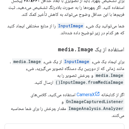
برای تشخیص چهره، باید از تصویری با ابعاد حداقل
۴۸۰x۳۶۰
پیکسل
استفاده کنید. اگر چهره‌ها را به صورت بلادرنگ تشخیص می‌دهید، ثبت
فریم‌ها با این حداقل وضوح می‌تواند به کاهش تأخیر کمک کند.
شما می‌توانید یک شیء
InputImage
را از منابع مختلفی ایجاد کنید
که هر کدام در زیر توضیح داده شده‌اند.
استفاده از یک
Image
.
media
برای ایجاد یک شیء
InputImage
از یک شیء
media.Image
،
مانند زمانی که از دوربین یک دستگاه تصویر می‌گیرید، شیء
media.Image
و چرخش تصویر را به
InputImage.fromMediaImage()
ارسال کنید.
اگر از کتابخانه
CameraX
استفاده می‌کنید، کلاس‌های
OnImageCapturedListener
و
ImageAnalysis.Analyzer
مقدار چرخش را برای شما محاسبه
می‌کنند.