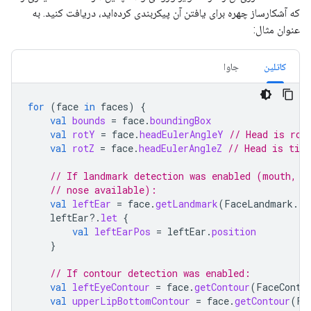
که آشکارساز چهره برای یافتن آن پیکربندی کرده‌اید، دریافت کنید. به
عنوان مثال:
کاتلین
جاوا
for
(
face
in
faces
)
{
val
bounds
=
face
.
boundingBox
val
rotY
=
face
.
headEulerAngleY
// Head is rot
val
rotZ
=
face
.
headEulerAngleZ
// Head is tilt
// If landmark detection was enabled (mouth, e
// nose available):
val
leftEar
=
face
.
getLandmark
(
FaceLandmark
.
LE
leftEar
?.
let
{
val
leftEarPos
=
leftEar
.
position
}
// If contour detection was enabled:
val
leftEyeContour
=
face
.
getContour
(
FaceConto
val
upperLipBottomContour
=
face
.
getContour
(
Fa