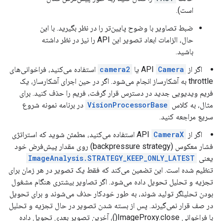
است).
ضبط تصاویر با وضوح پایین‌تر را در نظر بگیرید. با این
حال، الزامات ابعاد تصویر این API را نیز در نظر داشته
باشید.
اگر از API
Camera
یا
camera2
استفاده می‌کنید، فراخوانی‌های
throttle به آشکارساز انجام می‌شود. اگر در حین اجرای آشکارساز، یک
فریم ویدیویی جدید در دسترس قرار گرفت، فریم را حذف کنید. برای
مثال، به کلاس
VisionProcessorBase
در برنامه نمونه شروع
سریع مراجعه کنید.
اگر از API
CameraX
استفاده می‌کنید، مطمئن شوید که استراتژی
فشار معکوس (backpressure strategy) روی مقدار پیش‌فرض خود
یعنی
ImageAnalysis.STRATEGY_KEEP_ONLY_LATEST
تنظیم شده است. این تضمین می‌کند که فقط یک تصویر در هر زمان برای
تجزیه و تحلیل تحویل داده می‌شود. اگر تصاویر بیشتری هنگام مشغول
بودن تحلیلگر تولید شوند، به طور خودکار حذف می‌شوند و برای تحویل
در صف قرار نمی‌گیرند. پس از بسته شدن تصویر در حال تجزیه و تحلیل
با فراخوانی ImageProxy.close()، آخرین تصویر بعدی تحویل داده