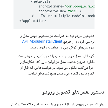
      <
meta
-
data
android
:
name
=
"com.google.mlkit.visi
android
:
value
=
"face"
 >

      <
!
--
To
use
multiple
models
:
android
:
va
<
/
application
همچنین می‌توانید به صراحت در دسترس بودن مدل را
بررسی کرده و از طریق
API ModuleInstallClient
سرویس‌های گوگل پلی درخواست دانلود دهید.
اگر دانلود مدل در زمان نصب را فعال نکنید یا درخواست
دانلود صریح ندهید، مدل در اولین باری که آشکارساز را
اجرا می‌کنید دانلود می‌شود. درخواست‌هایی که قبل از
اتمام دانلود انجام می‌دهید، هیچ نتیجه‌ای ندارند.
دستورالعمل‌های تصویر ورودی
برای تشخیص چهره، باید از تصویری با ابعاد حداقل ۴۸۰x۳۶۰ پیکسل