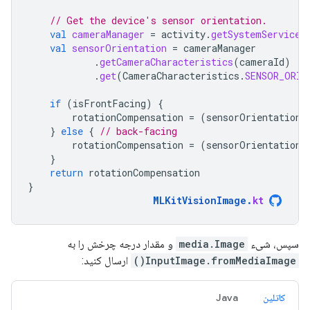
// Get the device's sensor orientation.
val
cameraManager
=
activity
.
getSystemService
(
val
sensorOrientation
=
cameraManager
.
getCameraCharacteristics
(
cameraId
)
.
get
(
CameraCharacteristics
.
SENSOR_ORIE
if
(
isFrontFacing
)
{
rotationCompensation
=
(
sensorOrientation
}
else
{
// back-facing
rotationCompensation
=
(
sensorOrientation
}
return
rotationCompensation
}
MLKitVisionImage
.
kt
سپس، شیء
media.Image
و مقدار درجه چرخش را به
InputImage.fromMediaImage()
ارسال کنید:
کاتلین
Java