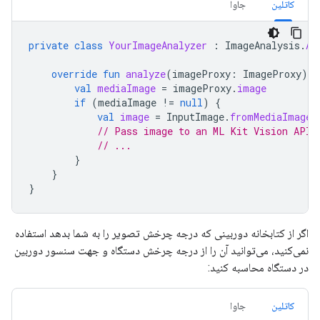
کاتلین
جاوا
private
class
YourImageAnalyzer
:
ImageAnalysis
.
An
override
fun
analyze
(
imageProxy
:
ImageProxy
)
{
val
mediaImage
=
imageProxy
.
image
if
(
mediaImage
!=
null
)
{
val
image
=
InputImage
.
fromMediaImage
(
// Pass image to an ML Kit Vision API
// ...
}
}
}
اگر از کتابخانه دوربینی که درجه چرخش تصویر را به شما بدهد استفاده
نمی‌کنید، می‌توانید آن را از درجه چرخش دستگاه و جهت سنسور دوربین
در دستگاه محاسبه کنید:
کاتلین
جاوا