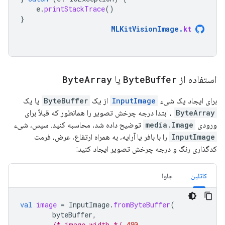
e
.
printStackTrace
()
}
MLKitVisionImage
.
kt
استفاده از
Buffer
Byte
یا
Array
Byte
برای ایجاد یک شیء
InputImage
از یک
ByteBuffer
یا یک
ByteArray
، ابتدا درجه چرخش تصویر را همانطور که قبلاً برای
ورودی
media.Image
توضیح داده شد، محاسبه کنید. سپس، شیء
InputImage
را با بافر یا آرایه، به همراه ارتفاع، عرض، فرمت
کدگذاری رنگ و درجه چرخش تصویر ایجاد کنید:
کاتلین
جاوا
val
image
=
InputImage
.
fromByteBuffer
(
byteBuffer
,
/* image width */
480
,