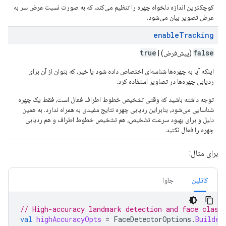
کوچکترین اندازه دلخواه چهره را تنظیم می‌کند، که به صورت نسبت عرض سر به
عرض تصویر بیان می‌شود.
enableTracking
true
false
(پیش‌فرض) |
اینکه آیا به چهره‌ها شناسه‌ای اختصاص داده شود یا خیر، که بتوان از آن برای
ردیابی چهره‌ها در تصاویر استفاده کرد.
توجه داشته باشید که وقتی تشخیص خطوط اطراف فعال است، فقط یک چهره
شناسایی می‌شود، بنابراین ردیابی چهره نتایج مفیدی به همراه ندارد. به همین
دلیل و برای بهبود سرعت تشخیص، هم تشخیص خطوط اطراف و هم ردیابی
چهره را فعال نکنید.
برای مثال:
کاتلین
جاوا
// High-accuracy landmark detection and face class
val
highAccuracyOpts
=
FaceDetectorOptions
.
Builder