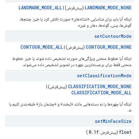
LANDMARK_MODE_ALL
LANDMARK_MODE_NONE
(پیش‌فرض) |
اینکه آیا باید برای شناسایی «نشانه‌های» صورت تلاش کرد یا خیر: چشم‌ها،
گوش‌ها، بینی، گونه‌ها، دهان و غیره.
setContourMode
CONTOUR_MODE_ALL
CONTOUR_MODE_NONE
(پیش‌فرض) |
اینکه آیا خطوط منحنی ویژگی‌های صورت تشخیص داده شوند یا خیر. خطوط
منحنی فقط برای برجسته‌ترین چهره در تصویر تشخیص داده می‌شوند.
setClassificationMode
CLASSIFICATION_MODE_NONE
(پیش‌فرض) |
CLASSIFICATION_MODE_ALL
اینکه آیا چهره‌ها را به دسته‌هایی مانند «لبخند» و «چشمان باز» طبقه‌بندی کنیم یا
نه.
setMinFaceSize
0
.
1f
float
(پیش‌فرض:
)