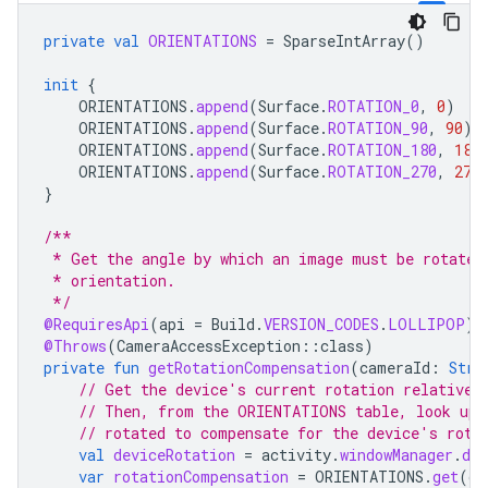
private
val
ORIENTATIONS
=
SparseIntArray
()
init
{
ORIENTATIONS
.
append
(
Surface
.
ROTATION_0
,
0
)
ORIENTATIONS
.
append
(
Surface
.
ROTATION_90
,
90
)
ORIENTATIONS
.
append
(
Surface
.
ROTATION_180
,
180
ORIENTATIONS
.
append
(
Surface
.
ROTATION_270
,
270
}
/**
 * Get the angle by which an image must be rotated
 * orientation.
 */
@RequiresApi
(
api
=
Build
.
VERSION_CODES
.
LOLLIPOP
)
@Throws
(
CameraAccessException
::
class
)
private
fun
getRotationCompensation
(
cameraId
:
Stri
// Get the device's current rotation relative 
// Then, from the ORIENTATIONS table, look up 
// rotated to compensate for the device's rota
val
deviceRotation
=
activity
.
windowManager
.
def
var
rotationCompensation
=
ORIENTATIONS
.
get
(
de