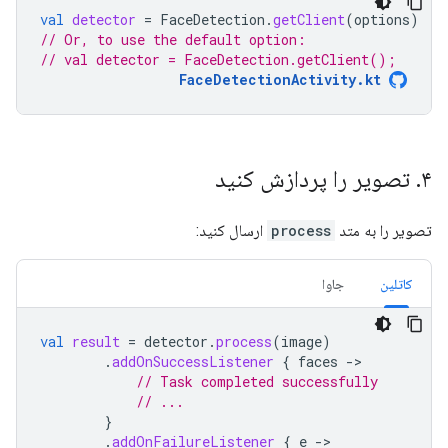
val
detector
=
FaceDetection
.
getClient
(
options
)
// Or, to use the default option:
// val detector = FaceDetection.getClient();
FaceDetectionActivity.kt
۴
.
تصویر را پردازش کنید
تصویر را به متد
process
ارسال کنید:
کاتلین
جاوا
val
result
=
detector
.
process
(
image
)
.
addOnSuccessListener
{
faces
-
// Task completed successfully
// ...
}
.
addOnFailureListener
{
e
-