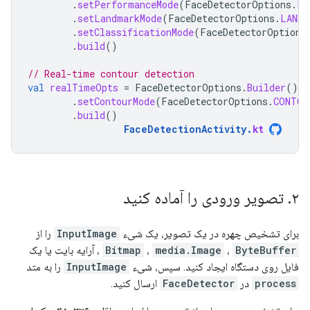
.
setPerformanceMode
(
FaceDetectorOptions
.
PE
.
setLandmarkMode
(
FaceDetectorOptions
.
LANDM
.
setClassificationMode
(
FaceDetectorOptions
.
build
()
// Real-time contour detection
val
realTimeOpts
=
FaceDetectorOptions
.
Builder
()
.
setContourMode
(
FaceDetectorOptions
.
CONTOU
.
build
()
FaceDetectionActivity
.
kt
۲
.
تصویر ورودی را آماده کنید
برای تشخیص چهره در یک تصویر، یک شیء
InputImage
را از
ByteBuffer
،
media.Image
،
Bitmap
، آرایه بایت یا یک
فایل روی دستگاه ایجاد کنید. سپس، شیء
InputImage
را به متد
process
در
FaceDetector
ارسال کنید.