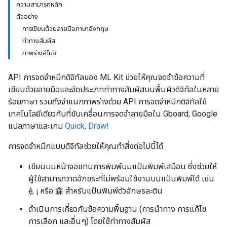
ความสามารถหลัก
ตัวอย่าง
การเขียนด้วยลายมือภาษาอังกฤษ
ท่าทางสัมผัส
ภาพร่างอีโมจิ
API การจดจำหมึกดิจิทัลของ ML Kit ช่วยให้คุณจดจำข้อความที่
เขียนด้วยลายมือและจัดประเภทท่าทางสัมผัสบนพื้นผิวดิจิทัลในหลาย
ร้อยภาษา รวมถึงจำแนกภาพร่างด้วย API การจดจำหมึกดิจิทัลใช้
เทคโนโลยีเดียวกับที่ขับเคลื่อนการจดจำลายมือใน Gboard, Google
แปลภาษาและเกม
Quick, Draw!
การจดจำหมึกแบบดิจิทัลช่วยให้คุณทำสิ่งต่อไปนี้ได้
เขียนบนหน้าจอแทนการพิมพ์บนแป้นพิมพ์เสมือน ซึ่งช่วยให้
ผู้ใช้สามารถวาดอักขระที่ไม่พร้อมใช้งานบนแป้นพิมพ์ได้ เช่น
ệ, ¡ หรือ 森 สำหรับแป้นพิมพ์ตัวอักษรละติน
ดำเนินการเกี่ยวกับข้อความพื้นฐาน (การนำทาง การแก้ไข
การเลือก และอื่นๆ) โดยใช้ท่าทางสัมผัส