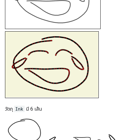
วัตถุ
Ink
มี 6 เส้น