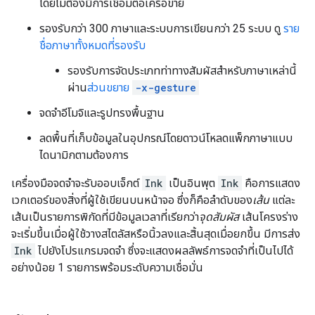
โดยไม่ต้องมีการเชื่อมต่อเครือข่าย
รองรับกว่า 300 ภาษาและระบบการเขียนกว่า 25 ระบบ ดู
ราย
ชื่อภาษาทั้งหมดที่รองรับ
รองรับการจัดประเภทท่าทางสัมผัสสำหรับภาษาเหล่านี้
ผ่าน
ส่วนขยาย
-x-gesture
จดจำอีโมจิและรูปทรงพื้นฐาน
ลดพื้นที่เก็บข้อมูลในอุปกรณ์โดยดาวน์โหลดแพ็กภาษาแบบ
ไดนามิกตามต้องการ
เครื่องมือจดจำจะรับออบเจ็กต์
Ink
เป็นอินพุต
Ink
คือการแสดง
เวกเตอร์ของสิ่งที่ผู้ใช้เขียนบนหน้าจอ ซึ่งก็คือลำดับของ
เส้น
แต่ละ
เส้นเป็นรายการพิกัดที่มีข้อมูลเวลาที่เรียกว่า
จุดสัมผัส
เส้นโครงร่าง
จะเริ่มขึ้นเมื่อผู้ใช้วางสไตลัสหรือนิ้วลงและสิ้นสุดเมื่อยกขึ้น มีการส่ง
Ink
ไปยังโปรแกรมจดจำ ซึ่งจะแสดงผลลัพธ์การจดจำที่เป็นไปได้
อย่างน้อย 1 รายการพร้อมระดับความเชื่อมั่น