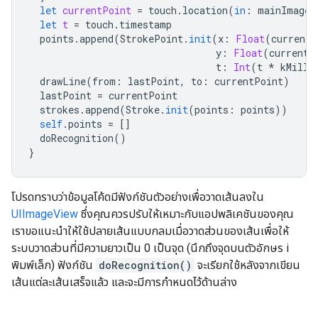
let
currentPoint
=
touch
.
location
(
in
:
mainImageV
let
t
=
touch
.
timestamp
points
.
append
(
StrokePoint
.
init
(
x
:
Float
(
currentP
y
:
Float
(
currentP
t
:
Int
(
t
*
kMilli
drawLine
(
from
:
lastPoint
,
to
:
currentPoint
)
lastPoint
=
currentPoint
strokes
.
append
(
Stroke
.
init
(
points
:
points
))
self
.
points
=
[]
doRecognition
()
}
โปรดทราบว่าข้อมูลโค้ดมีฟังก์ชันตัวอย่างเพื่อวาดเส้นลงใน
UIImageView
ซึ่งคุณควรปรับให้เหมาะกับแอปพลิเคชันของคุณ
เราขอแนะนำให้ใช้ปลายเส้นแบบกลมเมื่อวาดส่วนของเส้นเพื่อให้
ระบบวาดส่วนที่มีความยาวเป็น 0 เป็นจุด (นึกถึงจุดบนตัวอักษร i
พิมพ์เล็ก) ฟังก์ชัน
doRecognition()
จะเรียกใช้หลังจากเขียน
เส้นแต่ละเส้นเสร็จแล้ว และจะมีการกำหนดไว้ด้านล่าง