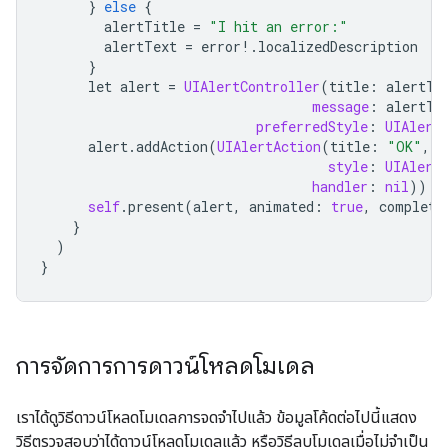
}
else
{
alertTitle
=
"I hit an error:"
alertText
=
error
!
.
localizedDescription
}
let
alert
=
UIAlertController
(
title
:
alertTi
message
:
alertTe
preferredStyle
:
UIAlert
alert
.
addAction
(
UIAlertAction
(
title
:
"OK"
,
style
:
UIAlert
handler
:
nil
))
self
.
present
(
alert
,
animated
:
true
,
completi
}
)
}
การจัดการการดาวน์โหลดโมเดล
เราได้ดูวิธีดาวน์โหลดโมเดลการจดจำไปแล้ว ข้อมูลโค้ดต่อไปนี้แสดง
วิธีตรวจสอบว่าได้ดาวน์โหลดโมเดลแล้ว หรือวิธีลบโมเดลเมื่อไม่จำเป็น