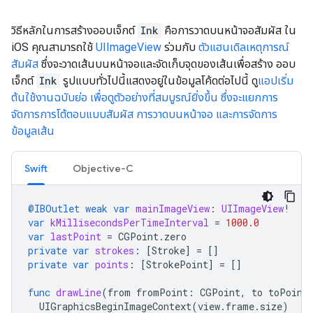
วิธีหลักในการสร้างออบเจ็กต์
Ink
คือการวาดบนหน้าจอสัมผัส ใน
iOS คุณสามารถใช้
UIImageView
ร่วมกับ
ตัวแฮนเดิลเหตุการณ์
สัมผัส
ซึ่งจะวาดเส้นบนหน้าจอและจัดเก็บจุดของเส้นเพื่อสร้าง ออบ
เจ็กต์
Ink
รูปแบบทั่วไปนี้แสดงอยู่ในข้อมูลโค้ดต่อไปนี้ ดู
แอปเริ่ม
ต้นใช้งานฉบับย่อ เพื่อดูตัวอย่างที่สมบูรณ์ยิ่งขึ้น ซึ่งจะแยกการ
จัดการการโต้ตอบแบบสัมผัส การวาดบนหน้าจอ และการจัดการ
ข้อมูลเส้น
Swift
Objective-C
@IBOutlet
weak
var
mainImageView
:
UIImageView
!
var
kMillisecondsPerTimeInterval
=
1000.0
var
lastPoint
=
CGPoint
.
zero
private
var
strokes
:
[
Stroke
]
=
[]
private
var
points
:
[
StrokePoint
]
=
[]
func
drawLine
(
from
fromPoint
:
CGPoint
,
to
toPoint
UIGraphicsBeginImageContext
(
view
.
frame
.
size
)