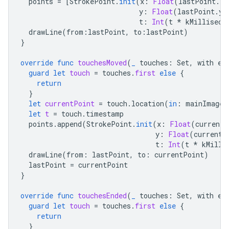
points
=
[
StrokePoint
.
init
(
x
:
Float
(
lastPoint
.
x
)
y
:
Float
(
lastPoint
.
y
)
t
:
Int
(
t
*
kMilliseco
drawLine
(
from
:
lastPoint
,
to
:
lastPoint
)
}
override
func
touchesMoved
(
_
touches
:
Set
,
with
ev
guard
let
touch
=
touches
.
first
else
{
return
}
let
currentPoint
=
touch
.
location
(
in
:
mainImageV
let
t
=
touch
.
timestamp
points
.
append
(
StrokePoint
.
init
(
x
:
Float
(
currentP
y
:
Float
(
currentP
t
:
Int
(
t
*
kMilli
drawLine
(
from
:
lastPoint
,
to
:
currentPoint
)
lastPoint
=
currentPoint
}
override
func
touchesEnded
(
_
touches
:
Set
,
with
ev
guard
let
touch
=
touches
.
first
else
{
return
}