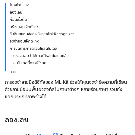
ในหน้านี้
ลองเลย
ก่อนเริ่มต้น
สร้างออบเจ็กต์ Ink
รับอินสแตนซ์ของ DigitalInkRecognizer
จดจำออบเจ็กต์ Ink
การจัดการการดาวน์โหลดโมเดล
ตรวจสอบว่าได้ดาวน์โหลดโมเดลแล้ว
ลบโมเดลที่ดาวน์โหลด
การจดจำลายมือดิจิทัลของ ML Kit ช่วยให้คุณจดจำข้อความที่เขียน
ด้วยลายมือบนพื้นผิวดิจิทัลในภาษาต่างๆ หลายร้อยภาษา รวมถึง
แยกประเภทภาพร่างได้
ลองเลย