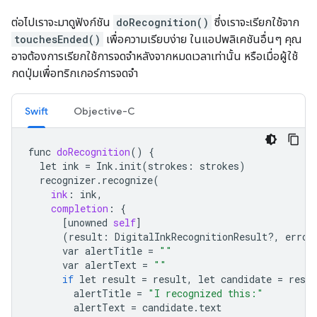
ต่อไปเราจะมาดูฟังก์ชัน
doRecognition()
ซึ่งเราจะเรียกใช้จาก
touchesEnded()
เพื่อความเรียบง่าย ในแอปพลิเคชันอื่นๆ คุณ
อาจต้องการเรียกใช้การจดจำหลังจากหมดเวลาเท่านั้น หรือเมื่อผู้ใช้
กดปุ่มเพื่อทริกเกอร์การจดจำ
Swift
Objective-C
func
doRecognition
()
{
let
ink
=
Ink
.
init
(
strokes
:
strokes
)
recognizer
.
recognize
(
ink
:
ink
,
completion
:
{
[
unowned
self
]
(
result
:
DigitalInkRecognitionResult
?
,
error
var
alertTitle
=
""
var
alertText
=
""
if
let
result
=
result
,
let
candidate
=
resul
alertTitle
=
"I recognized this:"
alertText
=
candidate
.
text