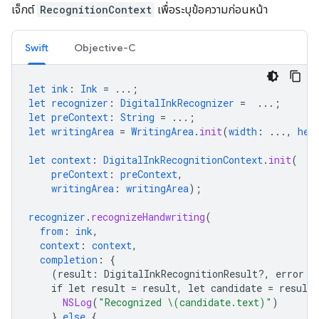
เจ็กต์
RecognitionContext
เพื่อระบุข้อความก่อนหน้า
Swift
Objective-C
let
ink
:
Ink
=
...;
let
recognizer
:
DigitalInkRecognizer
=
...;
let
preContext
:
String
=
...;
let
writingArea
=
WritingArea
.
init
(
width
:
...,
hei
let
context
:
DigitalInkRecognitionContext
.
init
(
preContext
:
preContext
,
writingArea
:
writingArea
);
recognizer
.
recognizeHandwriting
(
from
:
ink
,
context
:
context
,
completion
:
{
(
result
:
DigitalInkRecognitionResult
?
,
error
:
if
let
result
=
result
,
let
candidate
=
result
.
NSLog
(
"Recognized \(candidate.text)"
)
}
else
{