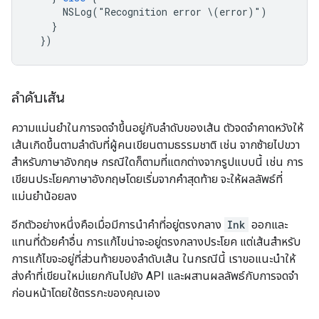
NSLog("Recognition
error
\(error)")
}
}
)
ลำดับเส้น
ความแม่นยำในการจดจำขึ้นอยู่กับลำดับของเส้น ตัวจดจำคาดหวังให้
เส้นเกิดขึ้นตามลำดับที่ผู้คนเขียนตามธรรมชาติ เช่น จากซ้ายไปขวา
สำหรับภาษาอังกฤษ กรณีใดก็ตามที่แตกต่างจากรูปแบบนี้ เช่น การ
เขียนประโยคภาษาอังกฤษโดยเริ่มจากคำสุดท้าย จะให้ผลลัพธ์ที่
แม่นยำน้อยลง
อีกตัวอย่างหนึ่งคือเมื่อมีการนำคำที่อยู่ตรงกลาง
Ink
ออกและ
แทนที่ด้วยคำอื่น การแก้ไขน่าจะอยู่ตรงกลางประโยค แต่เส้นสำหรับ
การแก้ไขจะอยู่ที่ส่วนท้ายของลำดับเส้น ในกรณีนี้ เราขอแนะนำให้
ส่งคำที่เขียนใหม่แยกกันไปยัง API และผสานผลลัพธ์กับการจดจำ
ก่อนหน้าโดยใช้ตรรกะของคุณเอง