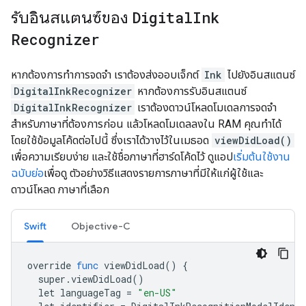
รับอินสแตนซ์ของ
Digital
Ink
Recognizer
หากต้องการทำการจดจำ เราต้องส่งออบเจ็กต์
Ink
ไปยังอินสแตนซ์
DigitalInkRecognizer
หากต้องการรับอินสแตนซ์
DigitalInkRecognizer
เราต้องดาวน์โหลดโมเดลการจดจำ
สำหรับภาษาที่ต้องการก่อน แล้วโหลดโมเดลลงใน RAM คุณทำได้
โดยใช้ข้อมูลโค้ดต่อไปนี้ ซึ่งเราได้วางไว้ในเมธอด
viewDidLoad()
เพื่อความเรียบง่าย และใช้ชื่อภาษาที่ฮาร์ดโค้ดไว้ ดูแอป
เริ่มต้นใช้งาน
ฉบับย่อ
เพื่อดู ตัวอย่างวิธีแสดงรายการภาษาที่มีให้แก่ผู้ใช้และ
ดาวน์โหลด ภาษาที่เลือก
Swift
Objective-C
override
func
viewDidLoad
()
{
super
.
viewDidLoad
()
let
languageTag
=
"en-US"