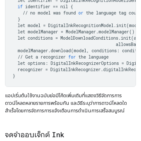
let
identifier
=
DigitalInkRecognitionModelIdenti
if
identifier
==
nil
{
//
no
model
was
found
or
the
language
tag
coul
}
let
model
=
DigitalInkRecognitionModel
.
init
(
mode
let
modelManager
=
ModelManager
.
modelManager
()
let
conditions
=
ModelDownloadConditions
.
init
(
al
allowsBack
modelManager
.
download
(
model
,
conditions
:
conditi
//
Get
a
recognizer
for
the
language
let
options
:
DigitalInkRecognizerOptions
=
Digit
recognizer
=
DigitalInkRecognizer
.
digitalInkRecog
}
แอปเริ่มต้นใช้งานฉบับย่อมีโค้ดเพิ่มเติมที่แสดงวิธีจัดการการ
ดาวน์โหลดหลายรายการพร้อมกัน และวิธีระบุว่าการดาวน์โหลดใด
สำเร็จโดยการจัดการการแจ้งเตือนการดำเนินการเสร็จสมบูรณ์
จดจำออบเจ็กต์
Ink