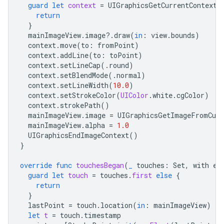
guard
let
context
=
UIGraphicsGetCurrentContext
(
return
}
mainImageView
.
image
?.
draw
(
in
:
view
.
bounds
)
context
.
move
(
to
:
fromPoint
)
context
.
addLine
(
to
:
toPoint
)
context
.
setLineCap
(.
round
)
context
.
setBlendMode
(.
normal
)
context
.
setLineWidth
(
10.0
)
context
.
setStrokeColor
(
UIColor
.
white
.
cgColor
)
context
.
strokePath
()
mainImageView
.
image
=
UIGraphicsGetImageFromCurr
mainImageView
.
alpha
=
1.0
UIGraphicsEndImageContext
()
}
override
func
touchesBegan
(
_
touches
:
Set
,
with
ev
guard
let
touch
=
touches
.
first
else
{
return
}
lastPoint
=
touch
.
location
(
in
:
mainImageView
)
let
t
=
touch
.
timestamp