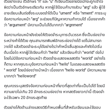
ตัวอย่างเช่น ตัวอักษร "n" และ "u" ที่เขียนด้วยลายมือมักจะถูกเข้าใจ
ผิดว่าเป็นตัวอักษรเดียวกัน หากผู้ใช้ป้อนคำบางส่วน "arg" แล้ว ผู้ใช้
อาจเขียนเส้นต่อซึ่งระบบจดจำได้เป็น "ument" หรือ "nment" การระบุ
ข้อความก่อนหน้า "arg" จะช่วยแก้ปัญหาความกำกวมได้ เนื่องจากคำ
ว่า "argument" มีความเป็นไปได้มากกว่า "argnment"
ข้อความก่อนหน้ายังช่วยให้ตัวจดจำระบุการเว้นวรรค ซึ่งเป็นช่องว่าง
ระหว่างคำได้ด้วย คุณสามารถพิมพ์อักขระช่องว่างได้ แต่ไม่สามารถ
วาดได้ แล้วตัวจดจำจะระบุได้อย่างไรว่าคำหนึ่งสิ้นสุดและคำถัดไปเริ่ม
ต้นเมื่อใด หากผู้ใช้เขียนคำว่า "hello" แล้วเขียนคำว่า "world" ต่อไป
โดยไม่มีข้อความก่อนหน้า ตัวจดจำจะแสดงผลสตริง "world" อย่างไร
ก็ตาม หากคุณระบุข้อความก่อนหน้า "hello" โมเดลจะแสดงผลสตริง
" world" โดยมีช่องว่างนำหน้า เนื่องจาก "hello world" มีความหมาย
มากกว่า "helloword"
คุณควรระบุสตริงข้อความก่อนหน้าที่ยาวที่สุดเท่าที่จะเป็นไปได้ โดยมี
ความยาวไม่เกิน 20 อักขระรวมช่องว่าง หากสตริงยาวกว่านี้ ตัวจดจำ
จะใช้เฉพาะ 20 อักขระสุดท้าย
ตัวอย่างโค้ดด้านล่างแสดงวิธีกำหนดพื้นที่สำหรับเขียนและใช้ออบ