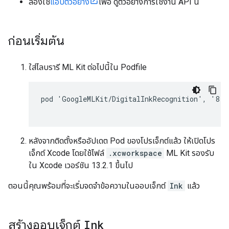
ลองใช้
แอปตัวอย่าง
เพื่อ ดูตัวอย่างการใช้งาน API นี้
ก่อนเริ่มต้น
ใส่ไลบรารี ML Kit ต่อไปนี้ใน Podfile
pod 'GoogleMLKit/DigitalInkRecognition', '8.0.
หลังจากติดตั้งหรืออัปเดต Pod ของโปรเจ็กต์แล้ว ให้เปิดโปร
เจ็กต์ Xcode โดยใช้ไฟล์
.xcworkspace
ML Kit รองรับ
ใน Xcode เวอร์ชัน 13.2.1 ขึ้นไป
ตอนนี้คุณพร้อมที่จะเริ่มจดจำข้อความในออบเจ็กต์
Ink
แล้ว
สร้างออบเจ็กต์
Ink