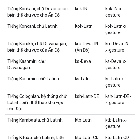
Tiếng Konkani, chữ Devanagari,
kok-IN
kok-IN-x-
biến thể khu vực cho Ấn Độ.
gesture
Tiếng Konkani, chữ Latinh.
Kok-Latn
kok-Latn-x-
gesture
Tiếng Kurukh, chữ Devanagari,
kru-Deva-IN
kru-Deva-IN-
biến thể khu vực của Ấn Độ.
(Ấn Độ)
x-gesture
Tiếng Kashmiri, chữ
ks-Deva
ks-Deva-x-
Devanagari.
gesture
Tiếng Kashmiri, chữ Latinh.
ks-Latn
ks-Latn-x-
gesture
Tiếng Colognian, hệ thống chữ
ksh-Latn-DE
ksh-Latn-DE-
Latinh, biến thể theo khu vực
x-gesture
cho Đức.
Tiếng Kambaata, chữ Latinh.
ktb-Latn
ktb-Latn-x-
gesture
Tiếng Kituba, chữ Latinh, biến
ktu-Latn-CD
ktu-Latn-CD-