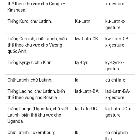
thể theo khu vực cho Congo –
x-gesture
Kinshasa.
Tiếng Kurd, chữ Latinh.
Ku-Latn
ku-Latn-x-
gesture
Tiếng Cornish, chữ Latinh, biến
kw-Latn-GB
kw-Latn-GB-
thể theo khu vực cho Vương
x-gesture
quốc Anh.
Tiếng Kyrgyz, chữ Kirin.
ky-Cyrl
ky-Cyrl-x-
gesture
Chữ Latinh, chữ Latinh.
la
cử chỉ la-x
Tiếng Ladino, chữ Latinh, biến
lad-Latn-BA
lad-Latn-BA-
thể theo vùng cho Bosnia.
x-gesture
Tiếng Lango (Uganda), chữ viết
laj-Latn-UG
laj-Latn-UG-x-
Latinh, biến thể khu vực cho
gesture
Uganda.
Chữ Latinh, Luxembourg.
lb
cử chỉ phím
lb-x