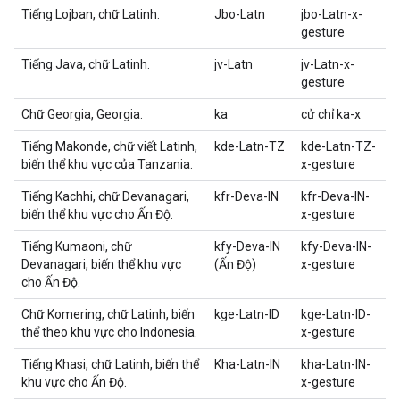
Tiếng Lojban, chữ Latinh.
Jbo-Latn
jbo-Latn-x-
gesture
Tiếng Java, chữ Latinh.
jv-Latn
jv-Latn-x-
gesture
Chữ Georgia, Georgia.
ka
cử chỉ ka-x
Tiếng Makonde, chữ viết Latinh,
kde-Latn-TZ
kde-Latn-TZ-
biến thể khu vực của Tanzania.
x-gesture
Tiếng Kachhi, chữ Devanagari,
kfr-Deva-IN
kfr-Deva-IN-
biến thể khu vực cho Ấn Độ.
x-gesture
Tiếng Kumaoni, chữ
kfy-Deva-IN
kfy-Deva-IN-
Devanagari, biến thể khu vực
(Ấn Độ)
x-gesture
cho Ấn Độ.
Chữ Komering, chữ Latinh, biến
kge-Latn-ID
kge-Latn-ID-
thể theo khu vực cho Indonesia.
x-gesture
Tiếng Khasi, chữ Latinh, biến thể
Kha-Latn-IN
kha-Latn-IN-
khu vực cho Ấn Độ.
x-gesture