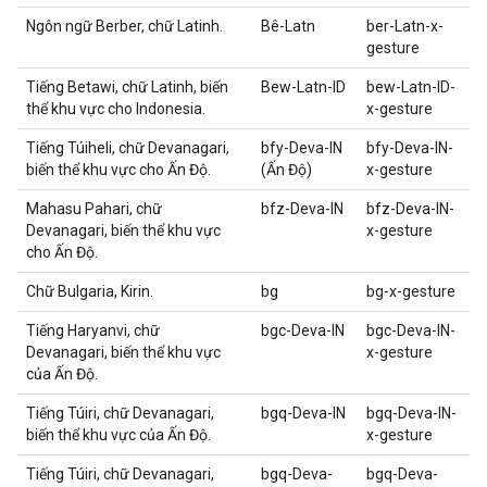
Ngôn ngữ Berber, chữ Latinh.
Bê-Latn
ber-Latn-x-
gesture
Tiếng Betawi, chữ Latinh, biến
Bew-Latn-ID
bew-Latn-ID-
thể khu vực cho Indonesia.
x-gesture
Tiếng Túiheli, chữ Devanagari,
bfy-Deva-IN
bfy-Deva-IN-
biến thể khu vực cho Ấn Độ.
(Ấn Độ)
x-gesture
Mahasu Pahari, chữ
bfz-Deva-IN
bfz-Deva-IN-
Devanagari, biến thể khu vực
x-gesture
cho Ấn Độ.
Chữ Bulgaria, Kirin.
bg
bg-x-gesture
Tiếng Haryanvi, chữ
bgc-Deva-IN
bgc-Deva-IN-
Devanagari, biến thể khu vực
x-gesture
của Ấn Độ.
Tiếng Túiri, chữ Devanagari,
bgq-Deva-IN
bgq-Deva-IN-
biến thể khu vực của Ấn Độ.
x-gesture
Tiếng Túiri, chữ Devanagari,
bgq-Deva-
bgq-Deva-