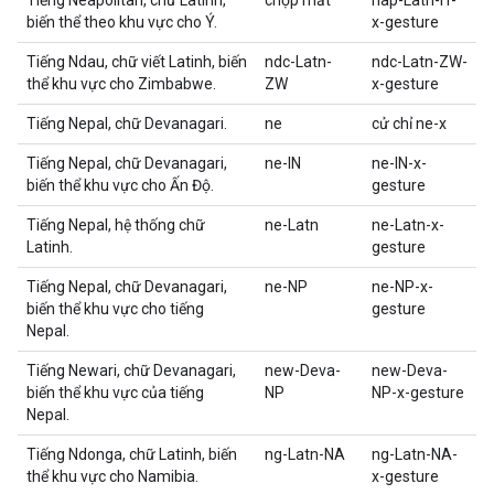
Tiếng Neapolitan, chữ Latinh,
chợp mắt
nap-Latn-IT-
biến thể theo khu vực cho Ý.
x-gesture
Tiếng Ndau, chữ viết Latinh, biến
ndc-Latn-
ndc-Latn-ZW-
thể khu vực cho Zimbabwe.
ZW
x-gesture
Tiếng Nepal, chữ Devanagari.
ne
cử chỉ ne-x
Tiếng Nepal, chữ Devanagari,
ne-IN
ne-IN-x-
biến thể khu vực cho Ấn Độ.
gesture
Tiếng Nepal, hệ thống chữ
ne-Latn
ne-Latn-x-
Latinh.
gesture
Tiếng Nepal, chữ Devanagari,
ne-NP
ne-NP-x-
biến thể khu vực cho tiếng
gesture
Nepal.
Tiếng Newari, chữ Devanagari,
new-Deva-
new-Deva-
biến thể khu vực của tiếng
NP
NP-x-gesture
Nepal.
Tiếng Ndonga, chữ Latinh, biến
ng-Latn-NA
ng-Latn-NA-
thể khu vực cho Namibia.
x-gesture