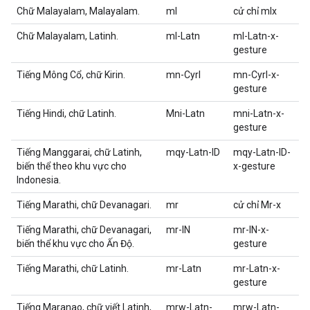
Chữ Malayalam, Malayalam.
ml
cử chỉ mlx
Chữ Malayalam, Latinh.
ml-Latn
ml-Latn-x-
gesture
Tiếng Mông Cổ, chữ Kirin.
mn-Cyrl
mn-Cyrl-x-
gesture
Tiếng Hindi, chữ Latinh.
Mni-Latn
mni-Latn-x-
gesture
Tiếng Manggarai, chữ Latinh,
mqy-Latn-ID
mqy-Latn-ID-
biến thể theo khu vực cho
x-gesture
Indonesia.
Tiếng Marathi, chữ Devanagari.
mr
cử chỉ Mr-x
Tiếng Marathi, chữ Devanagari,
mr-IN
mr-IN-x-
biến thể khu vực cho Ấn Độ.
gesture
Tiếng Marathi, chữ Latinh.
mr-Latn
mr-Latn-x-
gesture
Tiếng Maranao, chữ viết Latinh,
mrw-Latn-
mrw-Latn-