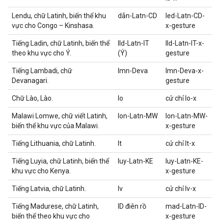
Lendu, chữ Latinh, biến thể khu
dẫn-Latn-CD
led-Latn-CD-
vực cho Congo – Kinshasa.
x-gesture
Tiếng Ladin, chữ Latinh, biến thể
lld-Latn-IT
lld-Latn-IT-x-
theo khu vực cho Ý.
(Ý)
gesture
Tiếng Lambadi, chữ
lmn-Deva
lmn-Deva-x-
Devanagari.
gesture
Chữ Lào, Lào.
lo
cử chỉ lo-x
Malawi Lomwe, chữ viết Latinh,
lon-Latn-MW
lon-Latn-MW-
biến thể khu vực của Malawi.
x-gesture
Tiếng Lithuania, chữ Latinh.
lt
cử chỉ lt-x
Tiếng Luyia, chữ Latinh, biến thể
luy-Latn-KE
luy-Latn-KE-
khu vực cho Kenya.
x-gesture
Tiếng Latvia, chữ Latinh.
lv
cử chỉ lv-x
Tiếng Madurese, chữ Latinh,
ID điên rồ
mad-Latn-ID-
biến thể theo khu vực cho
x-gesture