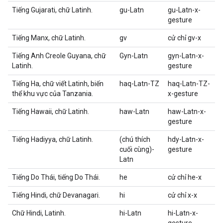
Tiếng Gujarati, chữ Latinh.
gu-Latn
gu-Latn-x-
gesture
Tiếng Manx, chữ Latinh.
gv
cử chỉ gv-x
Tiếng Anh Creole Guyana, chữ
Gyn-Latn
gyn-Latn-x-
Latinh.
gesture
Tiếng Ha, chữ viết Latinh, biến
haq-Latn-TZ
haq-Latn-TZ-
thể khu vực của Tanzania.
x-gesture
Tiếng Hawaii, chữ Latinh.
haw-Latn
haw-Latn-x-
gesture
Tiếng Hadiyya, chữ Latinh.
(chú thích
hdy-Latn-x-
cuối cùng)-
gesture
Latn
Tiếng Do Thái, tiếng Do Thái.
he
cử chỉ he-x
Tiếng Hindi, chữ Devanagari.
hi
cử chỉ x-x
Chữ Hindi, Latinh.
hi-Latn
hi-Latn-x-