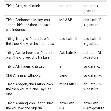
Tiếng Afar, chữ Latinh.
aa-Latn
aa-Latn-x-
gesture
Tiếng Ambonese Malay, chữ
Mã AAB
abs-Latn-ID-
Latinh, biến thể theo khu vực
x-gesture
cho Indonesia.
Tiếng Trung, chữ Latinh, biến
ace-Latn-ID
ace-Latn-ID-
thể theo khu vực cho Indonesia.
x-gesture
Tiếng Achterhoeks, chữ Latinh,
Act-Latn-NL
act-Latn-NL-
biến thể khu vực cho Hà Lan.
x-gesture
Tiếng Afrikaans, chữ Latinh.
af
cử chỉ af-x
Chữ Amharic, Ethiopic.
sáng
cử chỉ am-x
Tiếng Aragon, chữ Latinh, biến
một-Latn-ES
an-Latn-ES-
thể theo khu vực cho Tây Ban
x-gesture
Nha.
Tiếng Anaang, chữ Latinh, biến
anw-Latn-
anw-Latn-
thể khu vực cho Nigeria.
NG
NG-x-gesture