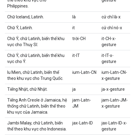
thể theo khu vực cho
gesture
Philippines.
Chữ Iceland, Latinh.
là
cử chỉ là-x
Chữ Ý, Latinh.
it
cử chỉ nó-x
Chữ Ý, chữ Latinh, biến thể khu
trời-CH
it-CH-x-
vực cho Thuỵ Sĩ.
gesture
Chữ Ý, chữ Latinh, biến thể khu
it-IT
it-IT-x-
vực cho Ý.
gesture
Iu Mien, chữ Latinh, biến thể
ium-Latn-CN
ium-Latn-CN-
theo khu vực cho Trung Quốc.
x-gesture
Tiếng Nhật, chữ Nhật.
ja
ja-x-gesture
Tiếng Anh Creole ở Jamaica, hệ
jam-Latn-
jam-Latn-JM-
thống chữ Latinh, biến thể theo
JM
x-gesture
khu vực của Jamaica.
Jambi Malay, chữ Latinh, biến
jax-Latn-ID
jax-Latn-ID-x-
thể theo khu vực cho Indonesia.
gesture