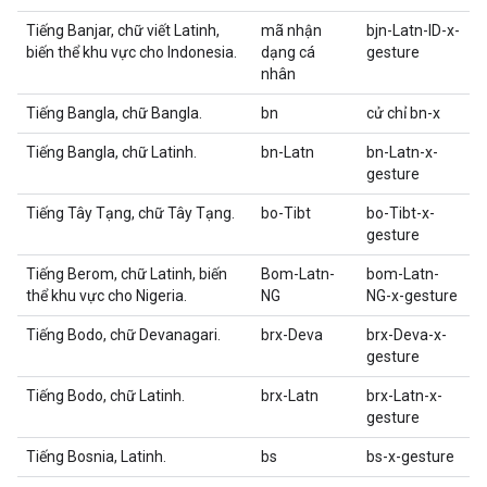
Tiếng Banjar, chữ viết Latinh,
mã nhận
bjn-Latn-ID-x-
biến thể khu vực cho Indonesia.
dạng cá
gesture
nhân
Tiếng Bangla, chữ Bangla.
bn
cử chỉ bn-x
Tiếng Bangla, chữ Latinh.
bn-Latn
bn-Latn-x-
gesture
Tiếng Tây Tạng, chữ Tây Tạng.
bo-Tibt
bo-Tibt-x-
gesture
Tiếng Berom, chữ Latinh, biến
Bom-Latn-
bom-Latn-
thể khu vực cho Nigeria.
NG
NG-x-gesture
Tiếng Bodo, chữ Devanagari.
brx-Deva
brx-Deva-x-
gesture
Tiếng Bodo, chữ Latinh.
brx-Latn
brx-Latn-x-
gesture
Tiếng Bosnia, Latinh.
bs
bs-x-gesture