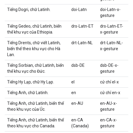
Tiếng Dogri, chữ Latinh.
doi-Latn
doi-Latn-x-
gesture
Tiếng Gedeo, chữ Latinh, biến
drs-Latn-ET
drs-Latn-ET-
thể khu vực của Ethiopia.
x-gesture
Tiếng Drents, chữ viết Latinh,
drt-Latn-NL
drt-Latn-NL-
biến thể theo khu vực cho Hà
x-gesture
Lan.
Tiếng Sorbian, chữ Latinh, biến
dsb-DE
dsb-DE-x-
thể khu vực cho Đức.
gesture
Tiếng Hy Lạp, chữ Hy Lạp.
el
cử chỉ el-x
Tiếng Anh, chữ Latinh.
en
cử chỉ en-x
Tiếng Anh, chữ Latinh, biến thể
en-AU
en-AU-x-
theo khu vực của Úc.
gesture
Tiếng Anh, chữ Latinh, biến thể
en-CA
en-CA-x-
theo khu vực cho Canada.
(Canada)
gesture