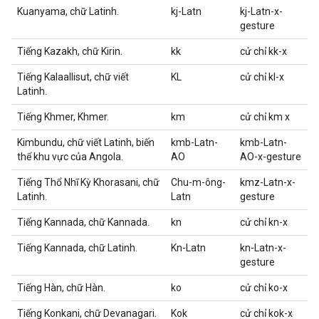
Kuanyama, chữ Latinh.
kj-Latn
kj-Latn-x-
gesture
Tiếng Kazakh, chữ Kirin.
kk
cử chỉ kk-x
Tiếng Kalaallisut, chữ viết
KL
cử chỉ kl-x
Latinh.
Tiếng Khmer, Khmer.
km
cử chỉ km x
Kimbundu, chữ viết Latinh, biến
kmb-Latn-
kmb-Latn-
thể khu vực của Angola.
AO
AO-x-gesture
Tiếng Thổ Nhĩ Kỳ Khorasani, chữ
Chu-m-ông-
kmz-Latn-x-
Latinh.
Latn
gesture
Tiếng Kannada, chữ Kannada.
kn
cử chỉ kn-x
Tiếng Kannada, chữ Latinh.
Kn-Latn
kn-Latn-x-
gesture
Tiếng Hàn, chữ Hàn.
ko
cử chỉ ko-x
Tiếng Konkani, chữ Devanagari.
Kok
cử chỉ kok-x