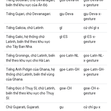
Tiếng Godwari, chữ Devanagari,
gdx-Deva-IN
gdx-Deva-IN-
biến thể khu vực của Ấn Độ.
x-gesture
Tiếng Gujari, chữ Devanagari.
gju-Deva
gju-Deva-x-
gesture
Tiếng Galicia, chữ Latinh.
gl
cử chỉ gl-x
Tiếng Galic, hệ thống chữ
gl-ES
gl-ES-x-
Latinh, biến thể theo khu vực
gesture
cho Tây Ban Nha.
Tiếng Gronings, chữ Latinh, biến
gos-Latn-NL
gos-Latn-NL-
thể theo khu vực cho Hà Lan.
x-gesture
Tiếng Anh Pidgin của Ghana, hệ
gpe-Latn-GH
gpe-Latn-GH-
thống chữ Latinh, biến thể vùng
x-gesture
của Ghana.
Tiếng Đức ở Thuỵ Sĩ, chữ Latinh,
gsw-CH
gsw-CH-x-
biến thể theo khu vực cho Thuỵ
gesture
Sĩ.
Chữ Gujarati, Gujarati.
gu
cử chỉ gu-x