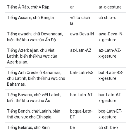
Tiếng Ả Rập, chữ Ả Rập.
ar
ar-x-gesture
Tiếng Assam, chữ Bangla.
với tư cách
cử chỉ x-x
là
Tiếng awadhi, chữ Devanagari,
awa-Deva-IN
awa-Deva-IN-
biến thể khu vực của Ấn Độ.
x-gesture
Tiếng Azerbaijan, chữ viết
az-Latn-AZ
az-Latn-AZ-
Latinh, biến thể khu vực của
x-gesture
Azerbaijan.
Tiếng Anh Creole ở Bahamas,
bah-Latn-BS
bah-Latn-BS-
chữ Latinh, biến thể khu vực cho
x-gesture
Bahamas.
Tiếng Bavaria, chữ viết Latinh,
bar-Latn-AT
bar-Latn-AT-
biến thể khu vực cho Áo.
x-gesture
Tiếng Bench, chữ Latinh, biến
bcqua-Latn-
bcq-Latn-ET-
thể khu vực cho Ethiopia.
ET
x-gesture
Tiếng Belarus, chữ Kirin.
be
cử chỉ be-x