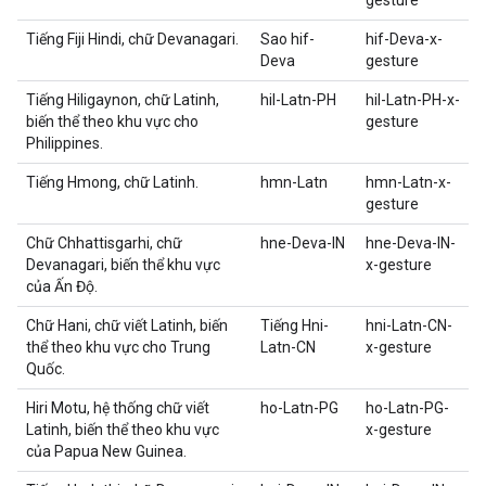
gesture
Tiếng Fiji Hindi, chữ Devanagari.
Sao hif-
hif-Deva-x-
Deva
gesture
Tiếng Hiligaynon, chữ Latinh,
hil-Latn-PH
hil-Latn-PH-x-
biến thể theo khu vực cho
gesture
Philippines.
Tiếng Hmong, chữ Latinh.
hmn-Latn
hmn-Latn-x-
gesture
Chữ Chhattisgarhi, chữ
hne-Deva-IN
hne-Deva-IN-
Devanagari, biến thể khu vực
x-gesture
của Ấn Độ.
Chữ Hani, chữ viết Latinh, biến
Tiếng Hni-
hni-Latn-CN-
thể theo khu vực cho Trung
Latn-CN
x-gesture
Quốc.
Hiri Motu, hệ thống chữ viết
ho-Latn-PG
ho-Latn-PG-
Latinh, biến thể theo khu vực
x-gesture
của Papua New Guinea.