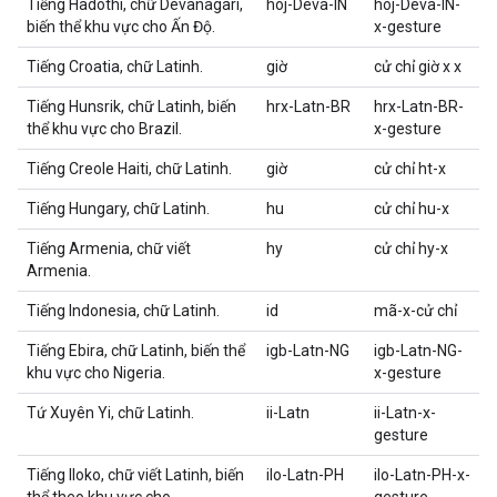
Tiếng Hadothi, chữ Devanagari,
hoj-Deva-IN
hoj-Deva-IN-
biến thể khu vực cho Ấn Độ.
x-gesture
Tiếng Croatia, chữ Latinh.
giờ
cử chỉ giờ x x
Tiếng Hunsrik, chữ Latinh, biến
hrx-Latn-BR
hrx-Latn-BR-
thể khu vực cho Brazil.
x-gesture
Tiếng Creole Haiti, chữ Latinh.
giờ
cử chỉ ht-x
Tiếng Hungary, chữ Latinh.
hu
cử chỉ hu-x
Tiếng Armenia, chữ viết
hy
cử chỉ hy-x
Armenia.
Tiếng Indonesia, chữ Latinh.
id
mã-x-cử chỉ
Tiếng Ebira, chữ Latinh, biến thể
igb-Latn-NG
igb-Latn-NG-
khu vực cho Nigeria.
x-gesture
Tứ Xuyên Yi, chữ Latinh.
ii-Latn
ii-Latn-x-
gesture
Tiếng Iloko, chữ viết Latinh, biến
ilo-Latn-PH
ilo-Latn-PH-x-