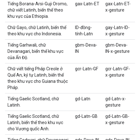
Tiếng Borana-Arsi-Guji Oromo,
gax-Latn-ET
gax-Latn-ET-
chữ viết Latinh, biến thể theo
x-gesture
khu vực của Ethiopia.
Chữ Gayo, chữ Latinh, biến thể
ID-đồng-
gay-Latn-ID-
theo khu vực cho Indonesia.
tính-Latn
x-gesture
Tiếng Garhwali, chữ
gbm-Deva-
gbm-Deva-
Devanagari, biến thể khu vực
IN
IN-x-gesture
của Ấn Độ.
Chữ viết tiếng Pháp Creole ở
gcr-Latn-GF
gcr-Latn-GF-
Quế An, ký tự Latinh, biến thể
x-gesture
theo khu vực cho Guiana thuộc
Pháp.
Tiếng Gaelic Scotland, chữ
gd-Latn
gd-Latn-x-
Latinh.
gesture
Tiếng Gaelic Scotland, chữ
gd-Latn-GB
gd-Latn-GB-
Latinh, biến thể theo khu vực
x-gesture
cho Vương quốc Anh.