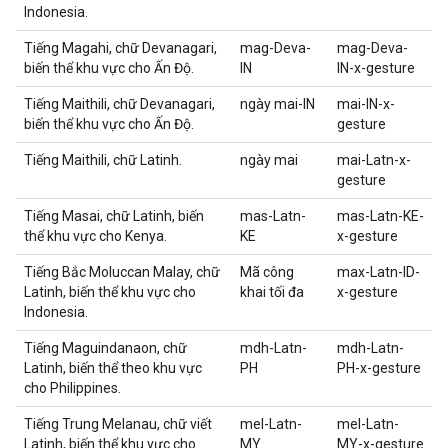
Indonesia.
Tiếng Magahi, chữ Devanagari,
mag-Deva-
mag-Deva-
biến thể khu vực cho Ấn Độ.
IN
IN-x-gesture
Tiếng Maithili, chữ Devanagari,
ngày mai-IN
mai-IN-x-
biến thể khu vực cho Ấn Độ.
gesture
Tiếng Maithili, chữ Latinh.
ngày mai
mai-Latn-x-
gesture
Tiếng Masai, chữ Latinh, biến
mas-Latn-
mas-Latn-KE-
thể khu vực cho Kenya.
KE
x-gesture
Tiếng Bắc Moluccan Malay, chữ
Mã công
max-Latn-ID-
Latinh, biến thể khu vực cho
khai tối đa
x-gesture
Indonesia.
Tiếng Maguindanaon, chữ
mdh-Latn-
mdh-Latn-
Latinh, biến thể theo khu vực
PH
PH-x-gesture
cho Philippines.
Tiếng Trung Melanau, chữ viết
mel-Latn-
mel-Latn-
Latinh, biến thể khu vực cho
MY
MY-x-gesture