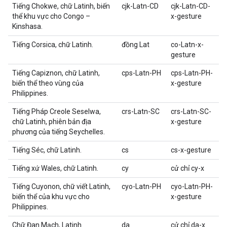
Tiếng Chokwe, chữ Latinh, biến
cjk-Latn-CD
cjk-Latn-CD-
thể khu vực cho Congo –
x-gesture
Kinshasa.
Tiếng Corsica, chữ Latinh.
đồng Lat
co-Latn-x-
gesture
Tiếng Capiznon, chữ Latinh,
cps-Latn-PH
cps-Latn-PH-
biến thể theo vùng của
x-gesture
Philippines.
Tiếng Pháp Creole Seselwa,
crs-Latn-SC
crs-Latn-SC-
chữ Latinh, phiên bản địa
x-gesture
phương của tiếng Seychelles.
Tiếng Séc, chữ Latinh.
cs
cs-x-gesture
Tiếng xứ Wales, chữ Latinh.
cy
cử chỉ cy-x
Tiếng Cuyonon, chữ viết Latinh,
cyo-Latn-PH
cyo-Latn-PH-
biến thể của khu vực cho
x-gesture
Philippines.
Chữ Đan Mạch, Latinh.
da
cử chỉ da-x