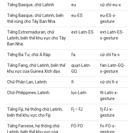
Tiếng Basque, chữ Latinh.
eu
cử chỉ-eu-x
Tiếng Basque, chữ Latinh, biến
eu-ES
eu-ES-x-
thể vùng cho Tây Ban Nha.
gesture
Tiếng Extremaduran, chữ
ext-Latn-ES
ext-Latn-ES-
Latinh, biến thể khu vực cho Tây
x-gesture
Ban Nha.
Tiếng Ba Tư, chữ Ả Rập.
fa
cử chỉ fa-x
Tiếng Fang, chữ Latinh, biến thể
quạt-Latn-
fan-Latn-GQ-
khu vực của Guinea Xích đạo.
GQ
x-gesture
Chữ Phần Lan, Latinh.
fi
cử chỉ fi-x
Chữ Philippines, Latinh.
lọc-Latn
fil-Latn-x-
gesture
Tiếng Fiji, hệ thống chữ Latinh,
Fj – FJ
fj-FJ-x-
biến thể khu vực cho Fiji.
gesture
Tiếng Faroese, hệ thống chữ
FO-FO
fo-FO-x-
Latinh, biến thể khu vực của
gesture