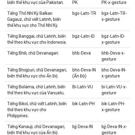
biến thể khu vực của Pakistan.
PK
PK-x-gesture
Tiếng Thổ Nhĩ Kỳ Balkan
bgx-Latn-TR
bgx-Latn-TR-
Gagauz, chữ viết Latinh, biến
x-gesture
thể khu vực cho Thổ Nhĩ Kỳ.
Tiếng Banggai, chữ Latinh, biến
bgz-Latn-ID
bgz-Latn-ID-
thể theo khu vực cho Indonesia.
x-gesture
Tiếng Bhili, chữ Devanagari.
bhb-Deva
bhb-Deva-x-
gesture
Tiếng Bhojpuri, chữ Devanagari,
bho-Deva-IN
bho-Deva-IN-
biến thể khu vực cho Ấn Độ.
(Ấn Độ)
x-gesture
Tiếng Bislama, chữ Latinh, biến
Bi-Latn-VU
bi-Latn-VU-x-
thể theo khu vực của Vanuatu.
gesture
Tiếng Bikol, chữ viết Latinh, biến
bik-Latn-PH
bik-Latn-PH-
thể theo khu vực cho
x-gesture
Philippines.
Tiếng Kanauji, chữ Devanagari,
bjj-Deva-IN
bjj-Deva-IN-x-
biến thể khu vực của Ấn Độ.
gesture