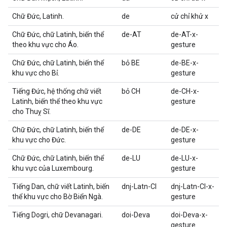
Chữ Đức, Latinh.
de
cử chỉ khử x
Chữ Đức, chữ Latinh, biến thể
de-AT
de-AT-x-
theo khu vực cho Áo.
gesture
Chữ Đức, chữ Latinh, biến thể
bỏ BE
de-BE-x-
khu vực cho Bỉ.
gesture
Tiếng Đức, hệ thống chữ viết
bỏ CH
de-CH-x-
Latinh, biến thể theo khu vực
gesture
cho Thuỵ Sĩ.
Chữ Đức, chữ Latinh, biến thể
de-DE
de-DE-x-
khu vực cho Đức.
gesture
Chữ Đức, chữ Latinh, biến thể
de-LU
de-LU-x-
khu vực của Luxembourg.
gesture
Tiếng Dan, chữ viết Latinh, biến
dnj-Latn-CI
dnj-Latn-CI-x-
thể khu vực cho Bờ Biển Ngà.
gesture
Tiếng Dogri, chữ Devanagari.
doi-Deva
doi-Deva-x-
gesture