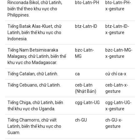
Rinconada Bikol, chữ Latinh,
bto-Latn-PH
bto-Latn-PH-
biến thể theo khu vực cho
x-gesture
Philippines.
Tiếng Batak Alas-Kluet, chữ
btz-Latn-ID
btz-Latn-ID-
Latinh, biến thể khu vực cho
x-gesture
Indonesia.
Tiếng Nam Betsimisaraka
bzc-Latn-
bzc-Latn-MG-
Malagasy, chữ Latinh, biến thể
MG
x-gesture
khu vực cho Madagascar.
Tiếng Catalan, chữ Latinh.
ca
cử chỉ ca-x
Tiếng Cebuano, chữ Latinh.
ceb-Latn
ceb-Latn-x-
(Nhật Bản)
gesture
Tiếng Chiga, chữ Latinh, biến
cgg-Latn-UG
cgg-Latn-UG-
thể khu vực cho Uganda.
x-gesture
Tiếng Chamorro, chữ viết
ch-GU
ch-GU-x-
Latinh, biến thể khu vực cho
gesture
Guam.