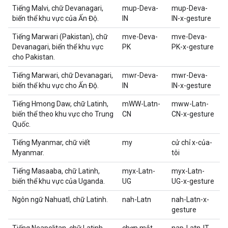
Tiếng Malvi, chữ Devanagari,
mup-Deva-
mup-Deva-
biến thể khu vực của Ấn Độ.
IN
IN-x-gesture
Tiếng Marwari (Pakistan), chữ
mve-Deva-
mve-Deva-
Devanagari, biến thể khu vực
PK
PK-x-gesture
cho Pakistan.
Tiếng Marwari, chữ Devanagari,
mwr-Deva-
mwr-Deva-
biến thể khu vực cho Ấn Độ.
IN
IN-x-gesture
Tiếng Hmong Daw, chữ Latinh,
mWW-Latn-
mww-Latn-
biến thể theo khu vực cho Trung
CN
CN-x-gesture
Quốc.
Tiếng Myanmar, chữ viết
my
cử chỉ x-của-
Myanmar.
tôi
Tiếng Masaaba, chữ Latinh,
myx-Latn-
myx-Latn-
biến thể khu vực của Uganda.
UG
UG-x-gesture
Ngôn ngữ Nahuatl, chữ Latinh.
nah-Latn
nah-Latn-x-
gesture