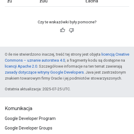
zu
zulu
Łacina
Czy te wskazówki były pomocne?
O ile nie stwierdzono inaczej, treść tej strony jest objęta
licencją Creative
Commons – uznanie autorstwa 4.0
, a fragmenty kodu są dostępne na
licencji Apache 2.0
. Szczegółowe informacje na ten temat zawierają
zasady dotyczące witryny Google Developers
. Java jest zastrzeżonym
znakiem towarowym firmy Oracle i jej podmiotów stowarzyszonych.
Ostatnia aktualizacja: 2025-07-25 UTC.
Komunikacja
Google Developer Program
Google Developer Groups