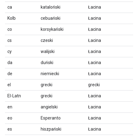
ca
kataloński
Łacina
Kolb
cebuański
Łacina
co
korsykański
Łacina
cs
czeski
Łacina
cy
walijski
Łacina
da
duński
Łacina
de
niemiecki
Łacina
el
grecki
grecki
El-Latn
grecki
Łacina
en
angielski
Łacina
eo
Esperanto
Łacina
es
hiszpański
Łacina