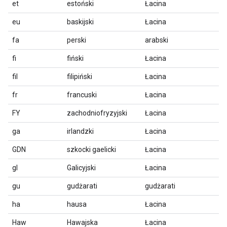
et
estoński
Łacina
eu
baskijski
Łacina
fa
perski
arabski
fi
fiński
Łacina
fil
filipiński
Łacina
fr
francuski
Łacina
FY
zachodniofryzyjski
Łacina
ga
irlandzki
Łacina
GDN
szkocki gaelicki
Łacina
gl
Galicyjski
Łacina
gu
gudżarati
gudżarati
ha
hausa
Łacina
Haw
Hawajska
Łacina