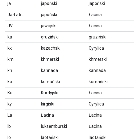
ja
japoński
japoński
Ja-Latn
japoński
Łacina
JV
jawajski
Łacina
ka
gruziński
gruziński
kk
kazachski
Cyrylica
km
khmerski
khmerski
kn
kannada
kannada
ko
koreański
koreański
Ku
Kurdyjski
Łacina
ky
kirgiski
Cyrylica
La
Łacina
Łacina
lb
luksemburski
Łacina
lo
laotański
laotański