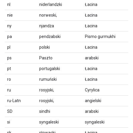
nl
niderlandzki
Łacina
nie
norweski,
Łacina
ny
njandża
Łacina
pa
pendżabski
Pismo gurmukhi
pl
polski
Łacina
ps
Paszto
arabski
pt
portugalski
Łacina
ro
rumuński
Łacina
ru
rosyjski,
Cyrylica
ru-Latn
rosyjski,
angielski
SD
sindhi
arabski
si
syngaleski
syngaleski
sk
słowacki
Łacina