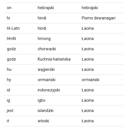
on
hebrajski
hebrajski
hi
hindi
Pismo dewanagari
Hi-Latn
hindi
Łacina
HmN
hmong
Łacina
godz.
chorwacki
Łacina
godz.
Kuchnia haitańska
Łacina
hu
węgierski
Łacina
hy
ormiański
ormiański
id
indonezyjski
Łacina
ig
igbo
Łacina
jest
islandzki
Łacina
it
włoski
Łacina