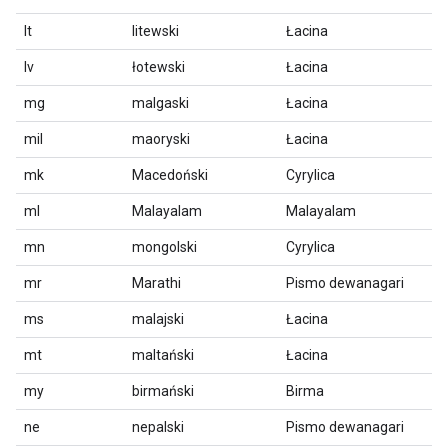
lt
litewski
Łacina
lv
łotewski
Łacina
mg
malgaski
Łacina
mil
maoryski
Łacina
mk
Macedoński
Cyrylica
ml
Malayalam
Malayalam
mn
mongolski
Cyrylica
mr
Marathi
Pismo dewanagari
ms
malajski
Łacina
mt
maltański
Łacina
my
birmański
Birma
ne
nepalski
Pismo dewanagari