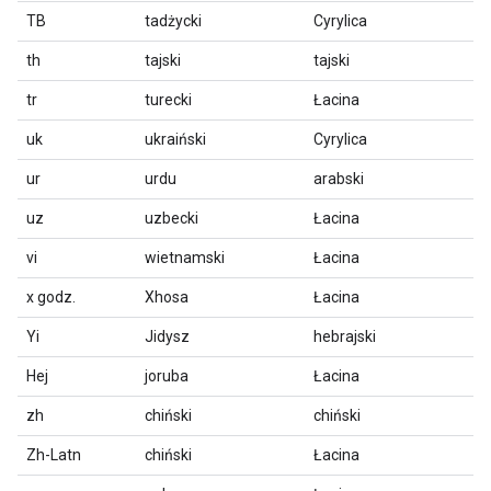
TB
tadżycki
Cyrylica
th
tajski
tajski
tr
turecki
Łacina
uk
ukraiński
Cyrylica
ur
urdu
arabski
uz
uzbecki
Łacina
vi
wietnamski
Łacina
x godz.
Xhosa
Łacina
Yi
Jidysz
hebrajski
Hej
joruba
Łacina
zh
chiński
chiński
Zh-Latn
chiński
Łacina