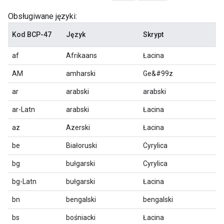
Obsługiwane języki:
Kod BCP-47
Język
Skrypt
af
Afrikaans
Łacina
AM
amharski
Ge&#99z
ar
arabski
arabski
ar-Latn
arabski
Łacina
az
Azerski
Łacina
be
Białoruski
Cyrylica
bg
bułgarski
Cyrylica
bg-Latn
bułgarski
Łacina
bn
bengalski
bengalski
bs
bośniacki
Łacina