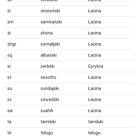
sl
słoweński
Łacina
sm
samoański
Łacina
śr
shona
Łacina
dogr.
somalijski
Łacina
sq
albański
Łacina
sr
serbski
Cyrylica
st
sesotho
Łacina
su
sundajski
Łacina
sv
szwedzki.
Łacina
sw
suahili
Łacina
ta
tamilski
tamilski
te
telugu
telugu