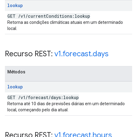
lookup
GET
/
v1
/
current
Conditions:lookup
Retorna as condições climáticas atuais em um determinado
local.
Recurso REST:
v1
.
forecast
.
days
Métodos
lookup
GET
/
v1
/
forecast
/
days:lookup
Retorna até 10 dias de previsões diárias em um determinado
local, começando pelo dia atual.
Recurso REST:
v1
.
forecast
.
hours