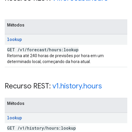
Métodos
lookup
GET
/
v1
/
forecast
/
hours:lookup
Retorna até 240 horas de previsões por hora em um
determinado local, começando da hora atual.
Recurso REST:
v1
.
history
.
hours
Métodos
lookup
GET
/
v1
/
history
/
hours:lookup