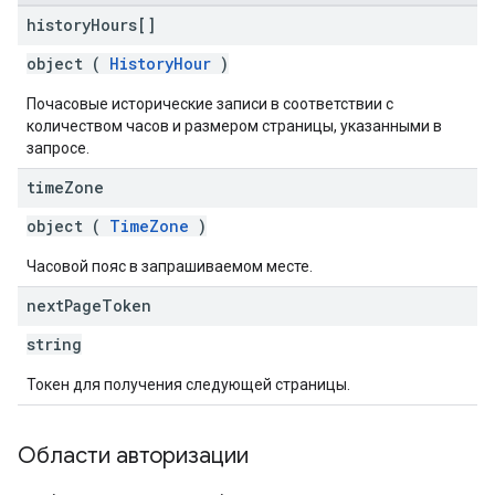
history
Hours[]
object (
HistoryHour
)
Почасовые исторические записи в соответствии с
количеством часов и размером страницы, указанными в
запросе.
time
Zone
object (
TimeZone
)
Часовой пояс в запрашиваемом месте.
next
Page
Token
string
Токен для получения следующей страницы.
Области авторизации