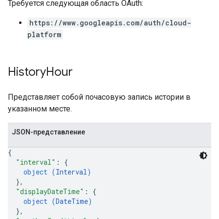
Требуется следующая область OAuth:
https://www.googleapis.com/auth/cloud-
platform
History
Hour
Представляет собой почасовую запись истории в
указанном месте.
JSON-представление
{
"interval"
: 
{
object (
Interval
)
}
,
"displayDateTime"
: 
{
object (
DateTime
)
}
,