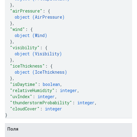
}
,
"airPressure"
: 
{
object (
AirPressure
)
}
,
"wind"
: 
{
object (
Wind
)
}
,
"visibility"
: 
{
object (
Visibility
)
}
,
"iceThickness"
: 
{
object (
IceThickness
)
}
,
"isDaytime"
: 
boolean
,
"relativeHumidity"
: 
integer
,
"uvIndex"
: 
integer
,
"thunderstormProbability"
: 
integer
,
"cloudCover"
: 
integer
}
Поля