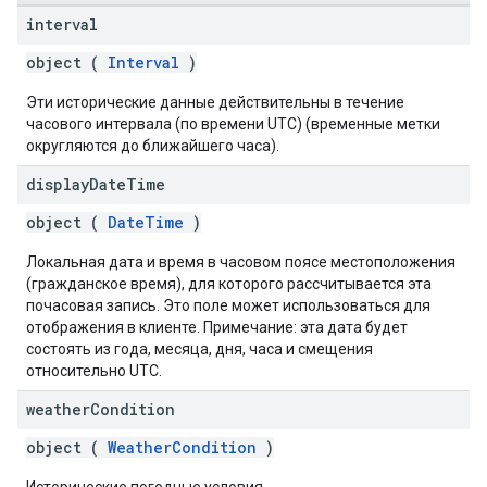
interval
object (
Interval
)
Эти исторические данные действительны в течение
часового интервала (по времени UTC) (временные метки
округляются до ближайшего часа).
display
Date
Time
object (
DateTime
)
Локальная дата и время в часовом поясе местоположения
(гражданское время), для которого рассчитывается эта
почасовая запись. Это поле может использоваться для
отображения в клиенте. Примечание: эта дата будет
состоять из года, месяца, дня, часа и смещения
относительно UTC.
weather
Condition
object (
WeatherCondition
)