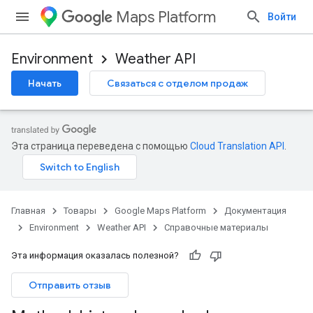
Maps Platform
Войти
Environment
Weather API
Начать
Связаться с отделом продаж
прогноз.дни
асы,прогноз.часы
асы,история.часы
Эта страница переведена с помощью
Cloud Translation API
.
Главная
Товары
Google Maps Platform
Документация
Environment
Weather API
Справочные материалы
Эта информация оказалась полезной?
Отправить отзыв