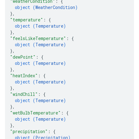
"weatherCondition"
: 
{
object (
WeatherCondition
)
}
,
"temperature"
: 
{
object (
Temperature
)
}
,
"feelsLikeTemperature"
: 
{
object (
Temperature
)
}
,
"dewPoint"
: 
{
object (
Temperature
)
}
,
"heatIndex"
: 
{
object (
Temperature
)
}
,
"windChill"
: 
{
object (
Temperature
)
}
,
"wetBulbTemperature"
: 
{
object (
Temperature
)
}
,
"precipitation"
: 
{
object (
Precipitation
)