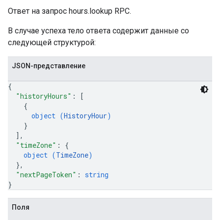
Ответ на запрос hours.lookup RPC.
В случае успеха тело ответа содержит данные со
следующей структурой:
JSON-представление
{
"historyHours"
: 
[
{
object (
HistoryHour
)
}
]
,
"timeZone"
: 
{
object (
TimeZone
)
}
,
"nextPageToken"
: 
string
}
Поля