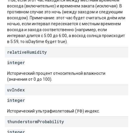
True, если этот час находится между местным временем
восхода (включительно) и временем заката (исключая). В
противном случае это ночь (между заходом и следующим
восходом). Примечание: этот час будет считаться днём или
ночью, если интервал пересекается с местным временем
восхода и захода соответственно (например, если
интервал длится с 5:00 до 6:00, а восход солнца происходит
в 5:59, то isDaytime будет true).
relative
Humidity
integer
Исторический процент относительной влажности
(значения от 0 до 100).
uv
Index
integer
Исторический ультрафиолетовый (УФ) индекс.
thunderstorm
Probability
integer