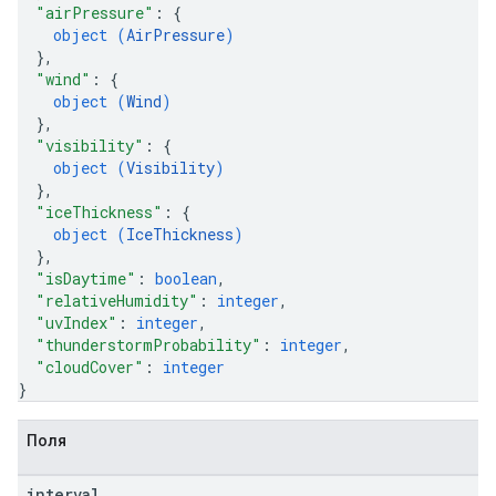
"airPressure"
: 
{
object (
AirPressure
)
}
,
"wind"
: 
{
object (
Wind
)
}
,
"visibility"
: 
{
object (
Visibility
)
}
,
"iceThickness"
: 
{
object (
IceThickness
)
}
,
"isDaytime"
: 
boolean
,
"relativeHumidity"
: 
integer
,
"uvIndex"
: 
integer
,
"thunderstormProbability"
: 
integer
,
"cloudCover"
: 
integer
}
Поля
interval