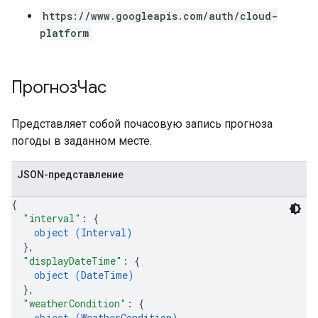
https://www.googleapis.com/auth/cloud-
platform
ПрогнозЧас
Представляет собой почасовую запись прогноза
погоды в заданном месте.
JSON-представление
{
"interval"
: 
{
object (
Interval
)
}
,
"displayDateTime"
: 
{
object (
DateTime
)
}
,
"weatherCondition"
: 
{
object (
WeatherCondition
)