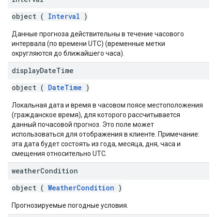
object (
Interval
)
Данные прогноза действительны в течение часового
интервала (по времени UTC) (временные метки
округляются до ближайшего часа).
display
Date
Time
object (
DateTime
)
Локальная дата и время в часовом поясе местоположения
(гражданское время), для которого рассчитывается
данный почасовой прогноз. Это поле может
использоваться для отображения в клиенте. Примечание:
эта дата будет состоять из года, месяца, дня, часа и
смещения относительно UTC.
weather
Condition
object (
WeatherCondition
)
Прогнозируемые погодные условия.