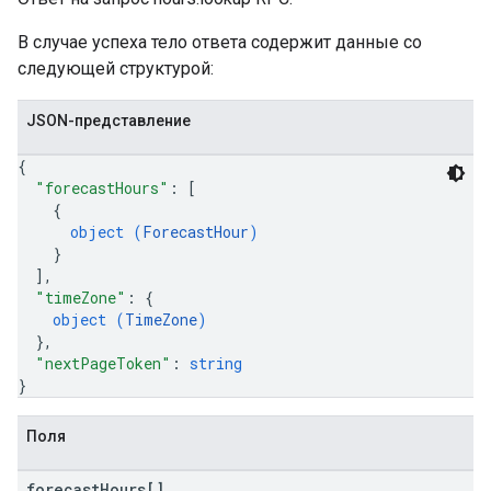
В случае успеха тело ответа содержит данные со
следующей структурой:
JSON-представление
{
"forecastHours"
: 
[
{
object (
ForecastHour
)
}
]
,
"timeZone"
: 
{
object (
TimeZone
)
}
,
"nextPageToken"
: 
string
}
Поля
forecast
Hours[]