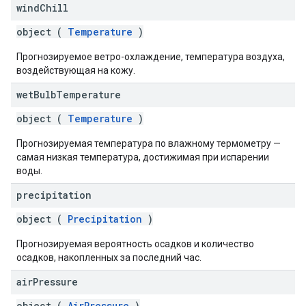
wind
Chill
object (
Temperature
)
Прогнозируемое ветро-охлаждение, температура воздуха,
воздействующая на кожу.
wet
Bulb
Temperature
object (
Temperature
)
Прогнозируемая температура по влажному термометру —
самая низкая температура, достижимая при испарении
воды.
precipitation
object (
Precipitation
)
Прогнозируемая вероятность осадков и количество
осадков, накопленных за последний час.
air
Pressure
object (
AirPressure
)