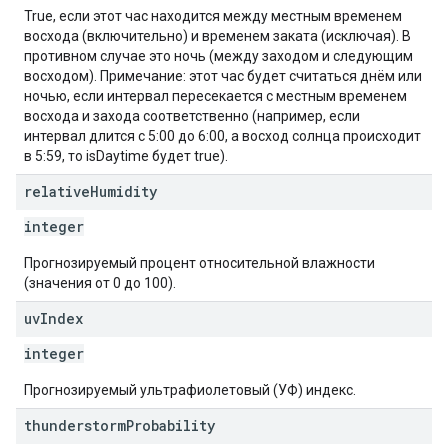
True, если этот час находится между местным временем
восхода (включительно) и временем заката (исключая). В
противном случае это ночь (между заходом и следующим
восходом). Примечание: этот час будет считаться днём или
ночью, если интервал пересекается с местным временем
восхода и захода соответственно (например, если
интервал длится с 5:00 до 6:00, а восход солнца происходит
в 5:59, то isDaytime будет true).
relative
Humidity
integer
Прогнозируемый процент относительной влажности
(значения от 0 до 100).
uv
Index
integer
Прогнозируемый ультрафиолетовый (УФ) индекс.
thunderstorm
Probability