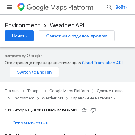
Maps Platform
Войти
Environment
Weather API
Начать
Связаться с отделом продаж
прогноз.дни
асы,прогноз.часы
Эта страница переведена с помощью
Cloud Translation API
.
асы,история.часы
Главная
Товары
Google Maps Platform
Документация
Environment
Weather API
Справочные материалы
Эта информация оказалась полезной?
Отправить отзыв