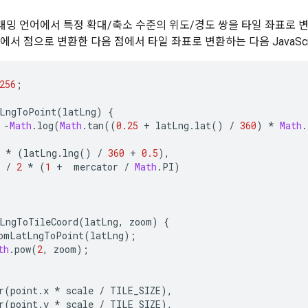
밍 언어에서 특정 확대/축소 수준의 위도/경도 쌍을 타일 좌표로 변
에서 점으로 변환한 다음 점에서 타일 좌표로 변환하는 다음 JavaScr
256
;
LngToPoint
(
latLng
)
{
-
Math
.
log
(
Math
.
tan
((
0.25
+
latLng
.
lat
()
/
360
)
*
Math
.
*
(
latLng
.
lng
()
/
360
+
0.5
),
/
2
*
(
1
+
mercator
/
Math
.
PI
)
LngToTileCoord
(
latLng
,
zoom
)
{
omLatLngToPoint
(
latLng
);
th
.
pow
(
2
,
zoom
);
r
(
point
.
x
*
scale
/
TILE_SIZE
),
r
(
point
.
y
*
scale
/
TILE_SIZE
),