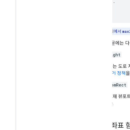
},
...
]
}
참고:
이 예시에서
max
응답 본문에는 다
copyright
에는 도로 
API 정책
을
maxZoomRect
현재 뷰포트
다.
타일 좌표 