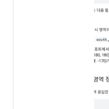
요청에는 다음 필
zoom
표시 영역의
north
,
south
뷰포트에서 
(-180, 
(예: -17
표시 영역 
표시 영역 응답은
{