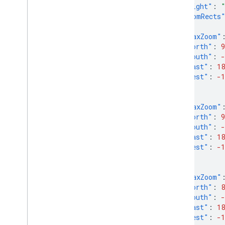
"copyright"
:
"maxZoomRects
{
"maxZoom"
"north"
:
9
"south"
:
-
"east"
:
18
"west"
:
-1
},
{
"maxZoom"
"north"
:
9
"south"
:
-
"east"
:
18
"west"
:
-1
},
{
"maxZoom"
"north"
:
8
"south"
:
-
"east"
:
18
"west"
:
-1