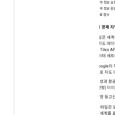
개요
표시 영역 정보 요
세션 토큰 사용
표시 영역 정보 응
로드맵 타일
타일 좌표 함수
위성 타일
지형 타일
유럽 경제 지역
스타일 참조
지도 타일은 세계
스트리트 뷰 타일
척에서 지도 데이
3D 타일
다. Map Tile
오류 처리
지리 데이터 세트
권장사항
Google
웹 API 권장사항
도로 지도 
3D 솔루션
위성과 항공
3D 지역 탐색기
(천정) 이
3D 스토리텔링
음영 등고
2D 지도 타일은
은 0 (전 세계를