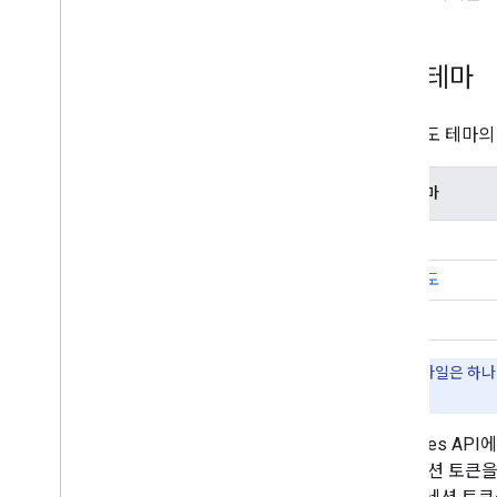
지도 테마
다음 지도 테마의
지도 테마
로드맵
위성 지도
지형
참고:
지도 타일은 하나
를 참고하세요.
Map Tiles 
니다. 세션 토큰