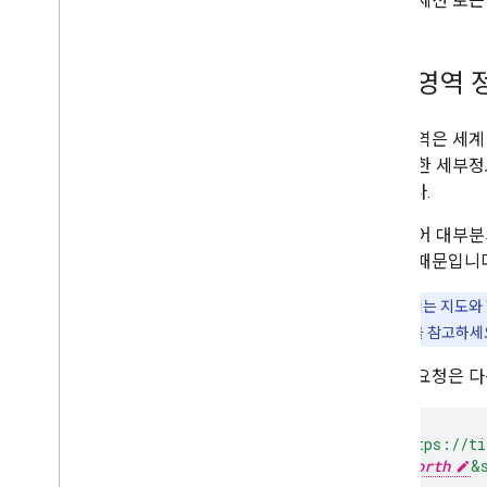
요청에 세션 토큰
표시 영역 
표시 영역은 세계
일에 관한 세부정
서입니다.
예를 들어 대부분
시되기 때문입니다
참고:
응답에는 지도와 
Tiles API 정책
을 참고하세
뷰포트 요청은 다음
curl
"https://ti
&north=
north
&