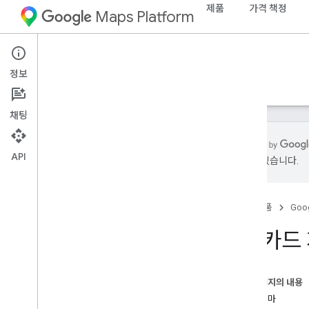
제품
가격 책정
Maps Platform
Map Tiles API
정보
가이드
리소스
채팅
API
있을 수 있습니다.
Map Tiles API
개요
홈
제품
Goog
설정
2D 카드
Map Tiles API 설정
지도 타일 사용
이 페이지의 내용
2D 타일
지도 테마