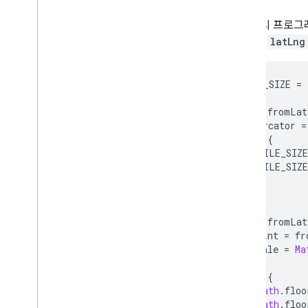
대부분의 프로그래
다. 먼저
latLng
var
TILE_SIZE
=
function
fromLat
var
mercator
=
return
{
x
:
TILE_SIZE
y
:
TILE_SIZE
};
}
function
fromLat
var
point
=
fr
var
scale
=
Ma
return
{
x
:
Math
.
floo
y
:
Math
.
floo