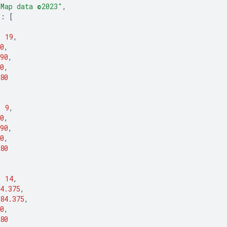
"Map data ©2023"
,
"
:
[
:
19
,
0
,
90
,
0
,
80
:
9
,
0
,
90
,
0
,
80
:
14
,
4.375
,
84.375
,
0
,
80