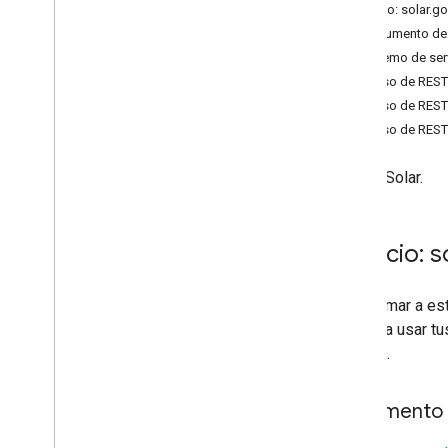
Servicio: solar.
Documento de 
Extremo de ser
Recurso de REST:
Recurso de REST:
Recurso de REST:
API de Solar.
Servicio: s
Para llamar a e
necesita usar tu
a la API.
Documento 