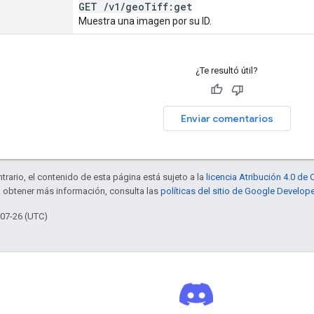
GET
/
v1
/
geo
Tiff:get
Muestra una imagen por su ID.
¿Te resultó útil?
Enviar comentarios
trario, el contenido de esta página está sujeto a la
licencia Atribución 4.0 d
a obtener más información, consulta las
políticas del sitio de Google Develop
-07-26 (UTC)