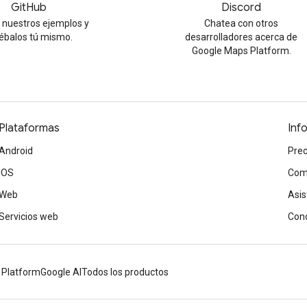
GitHub
Discord
 nuestros ejemplos y
Chatea con otros
ébalos tú mismo.
desarrolladores acerca de
Google Maps Platform.
Plataformas
Inf
Android
Prec
iOS
Com
Web
Asis
Servicios web
Cond
 Platform
Google AI
Todos los productos