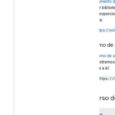
Un
Documento d
compilar bibliot
puede proporcio
siguiente:
https://so
Extremo de 
Un
extremo de s
varios extremos 
relativos a él:
https://
Recurso d
Métodos