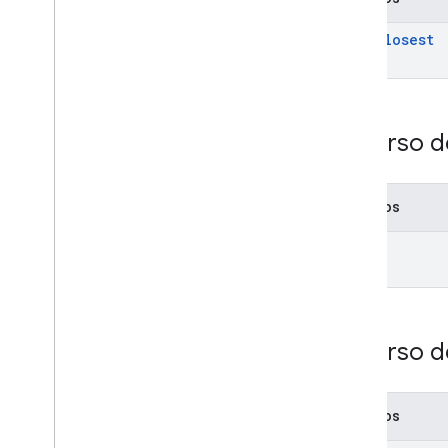
find
Closest
Recurso d
Métodos
get
Recurso d
Métodos