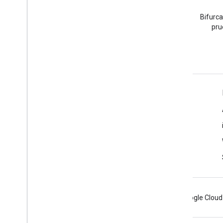
Stack Overflow
Haz una pregunta con la
Bifurca
etiqueta google-maps.
pru
Más información
Preguntas frecuentes
Selector de API
Prácticas recomendadas sobre la seguridad de las APIs
Cómo optimizar el uso del servicio web
Android
Chrome
Firebase
Google Cloud