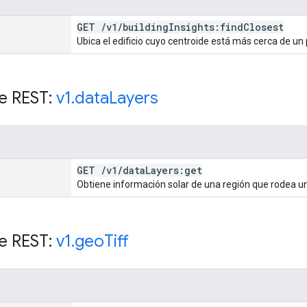
GET
/
v1
/
building
Insights:find
Closest
Ubica el edificio cuyo centroide está más cerca de un
e REST:
v1
.
data
Layers
GET
/
v1
/
data
Layers:get
Obtiene información solar de una región que rodea un
e REST:
v1
.
geo
Tiff