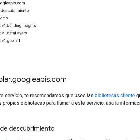
googleapis.com
descubrimiento
vicio
 v1.buildingInsights
 v1.dataLayers
 v1.geoTiff
olar
.
googleapis
.
com
ste servicio, te recomendamos que uses las
bibliotecas cliente
qu
s propias bibliotecas para llamar a este servicio, usa la informac
de descubrimiento