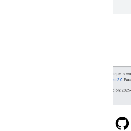
get
Salvo que se indique lo con
la
licencia Apache 2.0
. Par
Última actualización: 2025