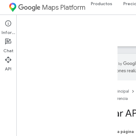
Productos
Preci
Maps Platform
Environment
Solar API
Información
Guías
Referencia
Recursos
Chat
API
traducciones real
Descripción general
Referencia de REST
Página principal
Referencia de RPC
Referencia
Solar AP
En esta página