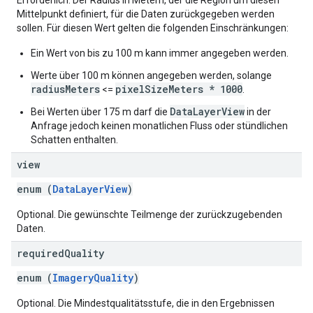
Erforderlich. Der Radius in Metern, der die Region um diesen
Mittelpunkt definiert, für die Daten zurückgegeben werden
sollen. Für diesen Wert gelten die folgenden Einschränkungen:
Ein Wert von bis zu 100 m kann immer angegeben werden.
Werte über 100 m können angegeben werden, solange
radiusMeters
pixelSizeMeters * 1000
<=
.
DataLayerView
Bei Werten über 175 m darf die
in der
Anfrage jedoch keinen monatlichen Fluss oder stündlichen
Schatten enthalten.
view
enum (
DataLayerView
)
Optional. Die gewünschte Teilmenge der zurückzugebenden
Daten.
required
Quality
enum (
ImageryQuality
)
Optional. Die Mindestqualitätsstufe, die in den Ergebnissen