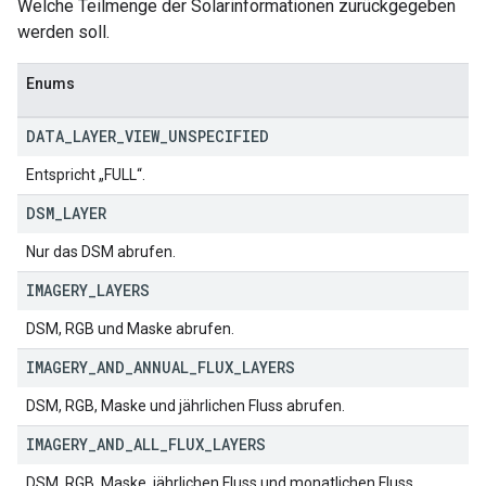
Welche Teilmenge der Solarinformationen zurückgegeben
werden soll.
Enums
DATA
_
LAYER
_
VIEW
_
UNSPECIFIED
Entspricht „FULL“.
DSM
_
LAYER
Nur das DSM abrufen.
IMAGERY
_
LAYERS
DSM, RGB und Maske abrufen.
IMAGERY
_
AND
_
ANNUAL
_
FLUX
_
LAYERS
DSM, RGB, Maske und jährlichen Fluss abrufen.
IMAGERY
_
AND
_
ALL
_
FLUX
_
LAYERS
DSM, RGB, Maske, jährlichen Fluss und monatlichen Fluss