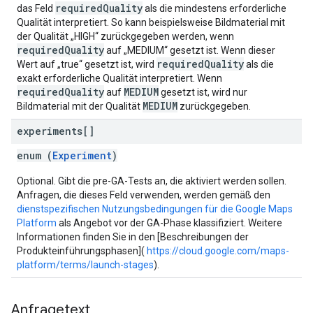
requiredQuality
das Feld
als die mindestens erforderliche
Qualität interpretiert. So kann beispielsweise Bildmaterial mit
der Qualität „HIGH“ zurückgegeben werden, wenn
requiredQuality
auf „MEDIUM“ gesetzt ist. Wenn dieser
requiredQuality
Wert auf „true“ gesetzt ist, wird
als die
exakt erforderliche Qualität interpretiert. Wenn
requiredQuality
MEDIUM
auf
gesetzt ist, wird nur
MEDIUM
Bildmaterial mit der Qualität
zurückgegeben.
experiments[]
enum (
Experiment
)
Optional. Gibt die pre-GA-Tests an, die aktiviert werden sollen.
Anfragen, die dieses Feld verwenden, werden gemäß den
dienstspezifischen Nutzungsbedingungen für die Google Maps
Platform
als Angebot vor der GA-Phase klassifiziert. Weitere
Informationen finden Sie in den [Beschreibungen der
Produkteinführungsphasen](
https://cloud.google.com/maps-
platform/terms/launch-stages
).
Anfragetext