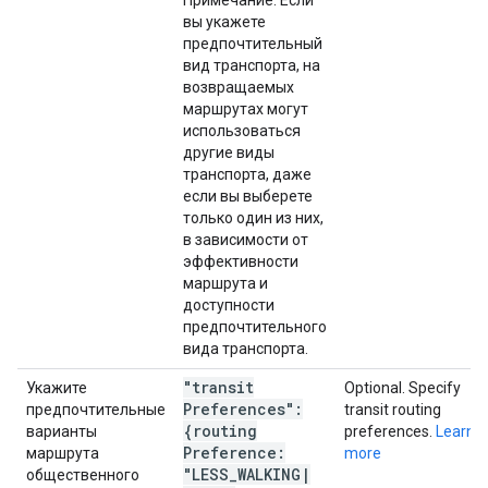
Примечание: Если
вы укажете
предпочтительный
вид транспорта, на
возвращаемых
маршрутах могут
использоваться
другие виды
транспорта, даже
если вы выберете
только один из них,
в зависимости от
эффективности
маршрута и
доступности
предпочтительного
вида транспорта.
"transit
Укажите
Optional. Specify
Preferences":
предпочтительные
transit routing
{routing
варианты
preferences.
Learn
Preference:
маршрута
more
"LESS
_
WALKING
|
общественного