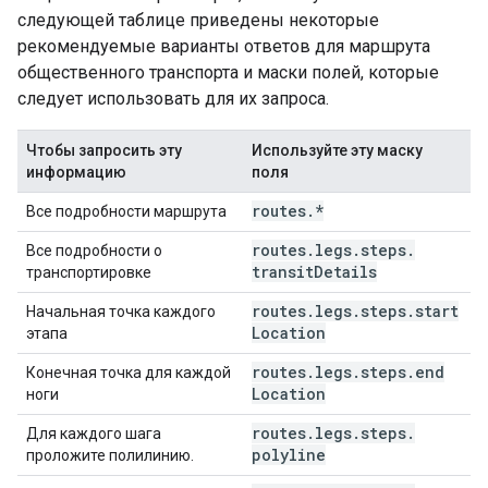
следующей таблице приведены некоторые
рекомендуемые варианты ответов для маршрута
общественного транспорта и маски полей, которые
следует использовать для их запроса.
Чтобы запросить эту
Используйте эту маску
информацию
поля
routes
.
*
Все подробности маршрута
routes
.
legs
.
steps
.
Все подробности о
transit
Details
транспортировке
routes
.
legs
.
steps
.
start
Начальная точка каждого
Location
этапа
routes
.
legs
.
steps
.
end
Конечная точка для каждой
Location
ноги
routes
.
legs
.
steps
.
Для каждого шага
polyline
проложите полилинию.