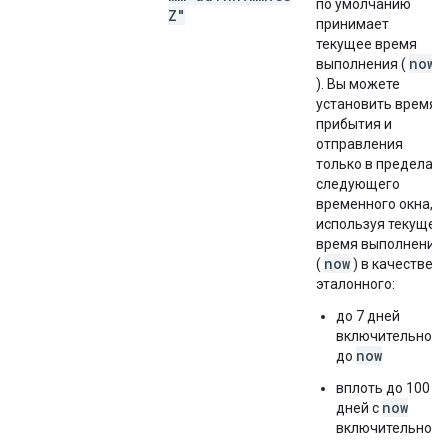
по умолчанию
Z"
принимает
текущее время
now
выполнения (
). Вы можете
установить время
прибытия и
отправления
только в пределах
следующего
временного окна,
используя текущее
время выполнения
now
(
) в качестве
эталонного:
до 7 дней
включительно
now
до
вплоть до 100
now
дней с
включительно