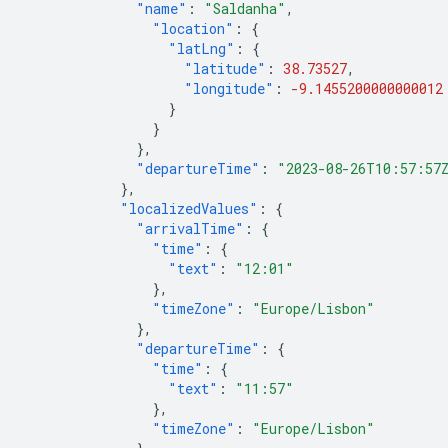
"name"
:
"Saldanha"
,
"location"
:
{
"latLng"
:
{
"latitude"
:
38.73527
,
"longitude"
:
-9.1455200000000012
}
}
},
"departureTime"
:
"2023-08-26T10:57:57
},
"localizedValues"
:
{
"arrivalTime"
:
{
"time"
:
{
"text"
:
"12:01"
},
"timeZone"
:
"Europe/Lisbon"
},
"departureTime"
:
{
"time"
:
{
"text"
:
"11:57"
},
"timeZone"
:
"Europe/Lisbon"