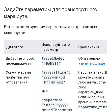
Задайте параметры для транспортного
маршрута
.
Вот соответствующие параметры для транзитных
маршрутов:
Используйте этот
Для этого
Примечания
параметр
travel
Mode:
Выберите способ
Обязательно.
"TRANSIT"
передвижения
Узнайте больше
.
"arrival
Time":
Укажите время
Необязательно. Вы
"yyyy-mm-dd
прибытия или
можете указать
Thh:mm:ss
Z"
отправления.
либо arrival_time,
либо
ИЛИ
departure_time.
Если ни одно из
"departure
времен не указано,
Time": "yyyy-
departure
_
time
mm-dd
Thh:mm:ss