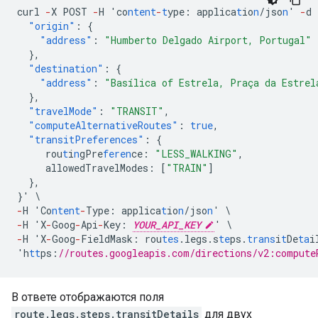
curl
-
X
POST
-
H
'co
ntent
-
t
ype
:
applica
t
io
n
/jso
n
'
-
d
"origin"
:
{
"address"
:
"Humberto Delgado Airport, Portugal"
},
"destination"
:
{
"address"
:
"Basílica of Estrela, Praça da Estrel
},
"travelMode"
:
"TRANSIT"
,
"computeAlternativeRoutes"
:
true
,
"transitPreferences"
:
{
rou
t
i
n
gPre
feren
ce
:
"LESS_WALKING"
,
allowedTravelModes
:
[
"TRAIN"
]
},
}
'
\
-
H
'Co
ntent
-
Type
:
applica
t
io
n
/jso
n
'
\
-
H
'X
-
Goog
-
Api
-
Key
:
YOUR_API_KEY
'
\
-
H
'X
-
Goog
-
FieldMask
:
rou
tes
.legs.s
te
ps.
trans
i
t
De
ta
i
'h
tt
ps
:
//routes.googleapis.com/directions/v2:compute
В ответе отображаются поля
route.legs.steps.transitDetails
для двух