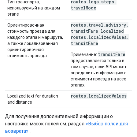
routes
.
legs
.
steps
.
Тип транспорта,
travel
Mode
используемый на каждом
этапе
routes
.
travel
_
advisory
.
Ориентировочная
transit
Fare localized
стоимость проезда для
routes
.
localized
Values
.
каждого этапа и маршрута,
transit
Fare
а также локализованная
ориентировочная
transitFare
Примечание:
стоимость проезда.
предоставляется только в
том случае, если API может
определить информацию о
стоимости проезда на всех
этапах.
routes
.
localized
Values
Localized text for duration
and distance
Для получения дополнительной информации о
настройке масок полей см. раздел
«Выбор полей для
возврата»
.