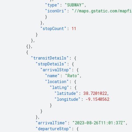
"type"
:
"SUBWAY"
,
"iconUri"
:
"//maps.gstatic.com/mapfi
}
},
"stopCount"
:
11
}
},
{},
{
"transitDetails"
:
{
"stopDetails"
:
{
"arrivalStop"
:
{
"name"
:
"Rato"
,
"location"
:
{
"latLng"
:
{
"latitude"
:
38.7201022
,
"longitude"
:
-9.1540562
}
}
},
"arrivalTime"
:
"2023-08-26T11:01:37Z"
,
"departureStop"
:
{