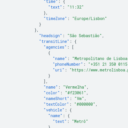
"time"
:
{
"text"
:
"11:32"
},
"timeZone"
:
"Europe/Lisbon"
}
},
"headsign"
:
"São Sebastião"
,
"transitLine"
:
{
"agencies"
:
[
{
"name"
:
"Metropolitano de Lisboa
"phoneNumber"
:
"+351 21 350 0115
"uri"
:
"https://www.metrolisboa.
}
],
"name"
:
"Vermelha"
,
"color"
:
"#f23061"
,
"nameShort"
:
"Vm"
,
"textColor"
:
"#000000"
,
"vehicle"
:
{
"name"
:
{
"text"
:
"Metrô"
},