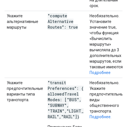
на длительный
срок.
"compute
Укажите
Необязательно.
Alternative
альтернативные
Установите
Routes": true
маршруты
значение true,
чтобы функция
«Вычислить
маршруты»
вычисляла до 3
дополнительных
маршрутов, если
таковые имеются.
Подробнее
"transit
Укажите
Необязательно.
Preferences": {
предпочтительные
Укажите
allowed
Travel
варианты типа
предпочтительные
Modes: ["BUS"
,
транспорта.
виды
"SUBWAY"
,
общественного
"TRAIN"
,
"LIGHT
_
транспорта.
RAIL"
,
"RAIL"]}
Подробнее.