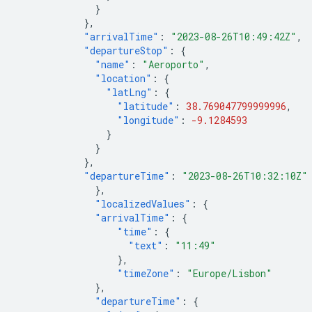
}
},
"arrivalTime"
:
"2023-08-26T10:49:42Z"
,
"departureStop"
:
{
"name"
:
"Aeroporto"
,
"location"
:
{
"latLng"
:
{
"latitude"
:
38.769047799999996
,
"longitude"
:
-9.1284593
}
}
},
"departureTime"
:
"2023-08-26T10:32:10Z"
},
"localizedValues"
:
{
"arrivalTime"
:
{
"time"
:
{
"text"
:
"11:49"
},
"timeZone"
:
"Europe/Lisbon"
},
"departureTime"
:
{