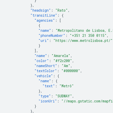
}
},
"headsign"
:
"Rato"
,
"transitLine"
:
{
"agencies"
:
[
{
"name"
:
"Metropolitano de Lisboa, E.
"phoneNumber"
:
"+351 21 350 0115"
,
"uri"
:
"https://www.metrolisboa.pt/"
}
],
"name"
:
"Amarela"
,
"color"
:
"#f2c200"
,
"nameShort"
:
"Am"
,
"textColor"
:
"#000000"
,
"vehicle"
:
{
"name"
:
{
"text"
:
"Metrô"
},
"type"
:
"SUBWAY"
,
"iconUri"
:
"//maps.gstatic.com/mapfi
}
},