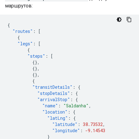
маршрутов:
{
"routes"
:
[
{
"legs"
:
[
{
"steps"
:
[
{},
{},
{},
{
"transitDetails"
:
{
"stopDetails"
:
{
"arrivalStop"
:
{
"name"
:
"Saldanha"
,
"location"
:
{
"latLng"
:
{
"latitude"
:
38.73532
,
"longitude"
:
-9.14543
}