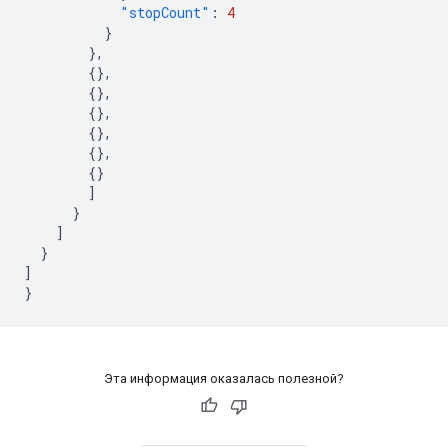
"stopCount"
:
4
}
},
{},
{},
{},
{},
{},
{}
]
}
]
}
]
}
Эта информация оказалась полезной?