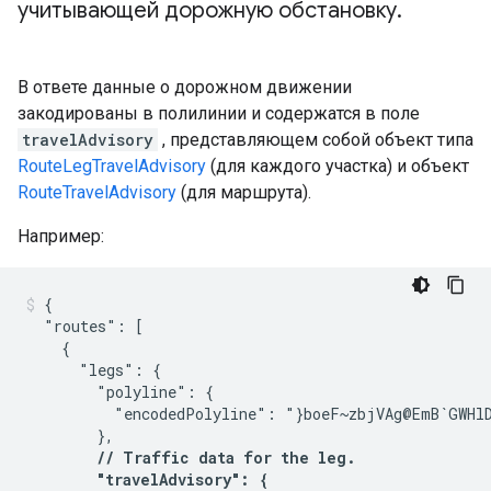
учитывающей дорожную обстановку
.
В ответе данные о дорожном движении
закодированы в полилинии и содержатся в поле
travelAdvisory
, представляющем собой объект типа
RouteLegTravelAdvisory
(для каждого участка) и объект
RouteTravelAdvisory
(для маршрута).
Например:
{

  "routes": [

    {

      "legs": {

        "polyline": {

          "encodedPolyline": "}boeF~zbjVAg@EmB`GWHlD
        },

// Traffic data for the leg.

        "travelAdvisory": {
