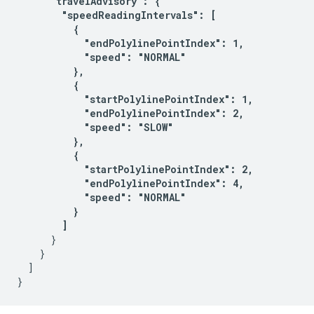
      "travelAdvisory": {

        "speedReadingIntervals": [

          {

            "endPolylinePointIndex": 1,

            "speed": "NORMAL"

          },

          {

            "startPolylinePointIndex": 1,

            "endPolylinePointIndex": 2,

            "speed": "SLOW"

          },

          {

            "startPolylinePointIndex": 2,

            "endPolylinePointIndex": 4,

            "speed": "NORMAL"

          }

        ] 
      }

    }

  ]
