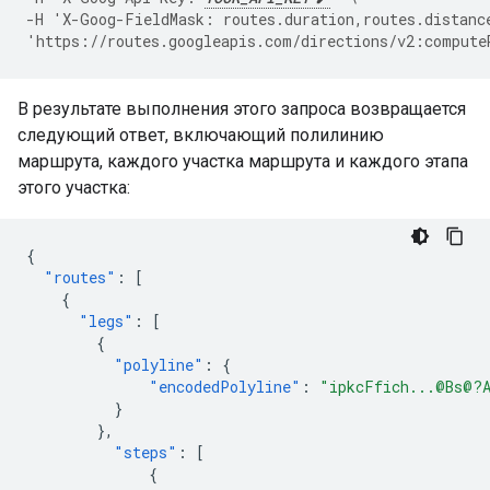
-H 'X-Goog-FieldMask: routes.duration,routes.distanc
'https://routes.googleapis.com/directions/v2:compute
В результате выполнения этого запроса возвращается
следующий ответ, включающий полилинию
маршрута, каждого участка маршрута и каждого этапа
этого участка:
{
"routes"
:
[
{
"legs"
:
[
{
"polyline"
:
{
"encodedPolyline"
:
"ipkcFfich...@Bs@?
}
},
"steps"
:
[
{