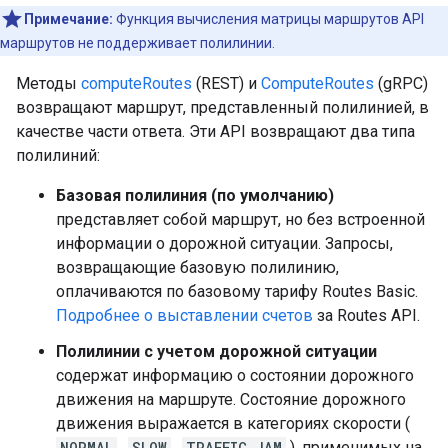
Примечание:
Функция вычисления матрицы маршрутов API
маршрутов не поддерживает полилинии.
Методы
computeRoutes
(REST) ​​и
ComputeRoutes
(gRPC)
возвращают маршрут, представленный полилинией, в
качестве части ответа. Эти API возвращают два типа
полилиний:
Базовая полилиния (по умолчанию)
представляет собой маршрут, но без встроенной
информации о дорожной ситуации. Запросы,
возвращающие базовую полилинию,
оплачиваются по базовому тарифу Routes Basic.
Подробнее о выставлении счетов
за Routes API.
Полилинии с учетом дорожной ситуации
содержат информацию о состоянии дорожного
движения на маршруте. Состояние дорожного
движения выражается в категориях скорости (
NORMAL
,
SLOW
,
TRAFFIC_JAM
), применимых на