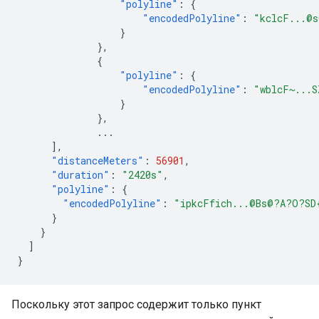
"polyline"
:
{
"encodedPolyline"
:
"kclcF...@
}
},
{
"polyline"
:
{
"encodedPolyline"
:
"wblcF~...S
}
},
...
],
"distanceMeters"
:
56901
,
"duration"
:
"2420s"
,
"polyline"
:
{
"encodedPolyline"
:
"ipkcFfich...@Bs@?A?O?SD
}
}
]
}
Поскольку этот запрос содержит только пункт