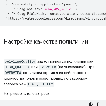
-
H
'Co
ntent
-
Type
:
applica
t
io
n
/jso
n
'
\
-
H
'X
-
Goog
-
Api
-
Key
:
YOUR_API_KEY
'
\
-
H
'X
-
Goog
-
FieldMask
:
rou
tes
.dura
t
io
n
,
rou
tes
.dis
tan
c
'h
tt
ps
:
//routes.googleapis.com/directions/v2:compute
Настройка качества полилинии
polylineQuality
задает качество полилинии как
HIGH_QUALITY
или
OVERVIEW
(по умолчанию). При
OVERVIEW
полилиния строится из небольшого
количества точек и имеет меньшую задержку
запроса, чем
HIGH_QUALITY
.
Например, в теле запроса: