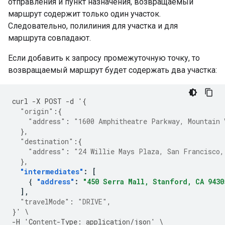
отправления и пункт назначения, возвращаемый
маршрут содержит только один участок.
Следовательно, полилиния для участка и для
маршрута совпадают.
Если добавить к запросу промежуточную точку, то
возвращаемый маршрут будет содержать два участка:
curl
-
X
POST
-
d
'
{
"origin"
:{
"address"
:
"1600 Amphitheatre Parkway, Mountain 
},
"destination"
:{
"address"
:
"24 Willie Mays Plaza, San Francisco,
},
"intermediates"
:
[
{
"address"
:
"450 Serra Mall, Stanford, CA 9430
],
"travelMode"
:
"DRIVE"
,
}
'
\
-
H
'Co
ntent
-
Type
:
applica
t
io
n
/jso
n
'
\