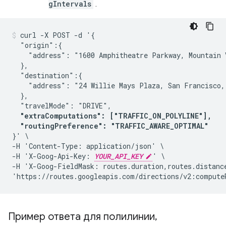
gIntervals
.
curl -X POST -d '{

  "origin":{

    "address": "1600 Amphitheatre Parkway, Mountain V
  },

  "destination":{

    "address": "24 Willie Mays Plaza, San Francisco, 
  },

  "travelMode": "DRIVE",

"extraComputations": ["TRAFFIC_ON_POLYLINE"],

  "routingPreference": "TRAFFIC_AWARE_OPTIMAL"
}' \

-H 'Content-Type: application/json' \

-H 'X-Goog-Api-Key: 
YOUR_API_KEY
' \

-H 'X-Goog-FieldMask: routes.duration,routes.distanc
'https://routes.googleapis.com/directions/v2:compute
Пример ответа для полилинии
,