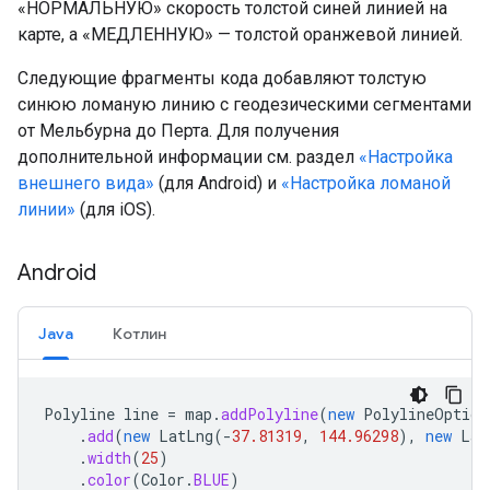
«НОРМАЛЬНУЮ» скорость толстой синей линией на
карте, а «МЕДЛЕННУЮ» — толстой оранжевой линией.
Следующие фрагменты кода добавляют толстую
синюю ломаную линию с геодезическими сегментами
от Мельбурна до Перта. Для получения
дополнительной информации см. раздел
«Настройка
внешнего вида»
(для Android) и
«Настройка ломаной
линии»
(для iOS).
Android
Java
Котлин
Polyline
line
=
map
.
addPolyline
(
new
PolylineOption
.
add
(
new
LatLng
(
-
37.81319
,
144.96298
),
new
Lat
.
width
(
25
)
.
color
(
Color
.
BLUE
)