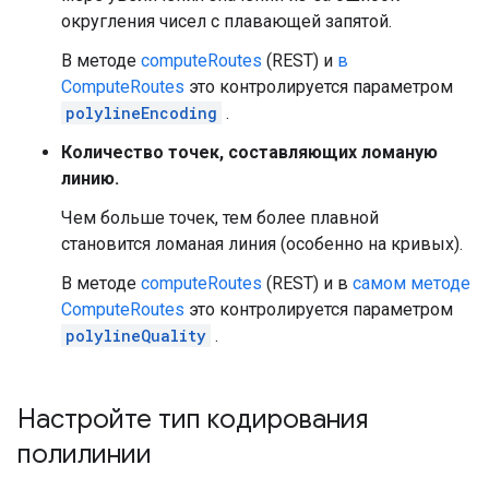
округления чисел с плавающей запятой.
В методе
computeRoutes
(REST) ​​и
в
ComputeRoutes
это контролируется параметром
polylineEncoding
.
Количество точек, составляющих ломаную
линию.
Чем больше точек, тем более плавной
становится ломаная линия (особенно на кривых).
В методе
computeRoutes
(REST) ​​и в
самом методе
ComputeRoutes
это контролируется параметром
polylineQuality
.
Настройте тип кодирования
полилинии