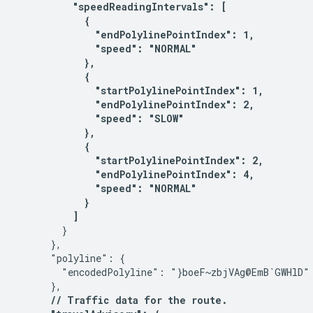
          "speedReadingIntervals": [

            {

              "endPolylinePointIndex": 1,

              "speed": "NORMAL"

            },

            {

              "startPolylinePointIndex": 1,

              "endPolylinePointIndex": 2,

              "speed": "SLOW"

            },

            {

              "startPolylinePointIndex": 2,

              "endPolylinePointIndex": 4,

              "speed": "NORMAL"

            }

          ] 
        }

      },

      "polyline": {

        "encodedPolyline": "}boeF~zbjVAg@EmB`GWHlD"

      },

// Traffic data for the route.
