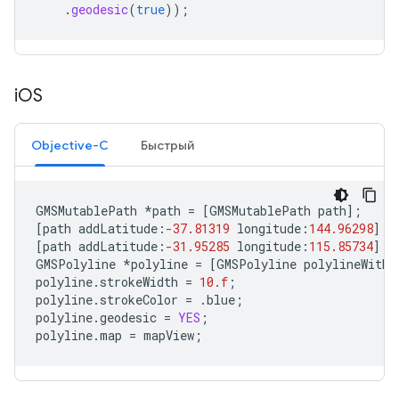
.
geodesic
(
true
));
i
OS
Objective-C
Быстрый
GMSMutablePath
*
path
=
[
GMSMutablePath
path
];
[
path
addLatitude
:
-37.81319
longitude
:
144.96298
];
[
path
addLatitude
:
-31.95285
longitude
:
115.85734
];
GMSPolyline
*
polyline
=
[
GMSPolyline
polylineWithP
polyline
.
strokeWidth
=
10.f
;
polyline
.
strokeColor
=
.
blue
;
polyline
.
geodesic
=
YES
;
polyline
.
map
=
mapView
;