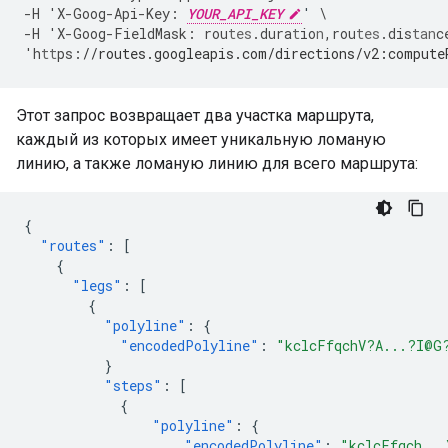
-
H
'X
-
Goog
-
Api
-
Key
:
YOUR_API_KEY
'
\
-
H
'X
-
Goog
-
FieldMask
:
rou
tes
.dura
t
io
n
,
rou
tes
.dis
tan
c
'h
tt
ps
:
//routes.googleapis.com/directions/v2:compute
Этот запрос возвращает два участка маршрута,
каждый из которых имеет уникальную ломаную
линию, а также ломаную линию для всего маршрута:
{
"routes"
:
[
{
"legs"
:
[
{
"polyline"
:
{
"encodedPolyline"
:
"kclcFfqchV?A...?I@G
}
"steps"
:
[
{
"polyline"
:
{
"encodedPolyline"
:
"kclcFfqch...