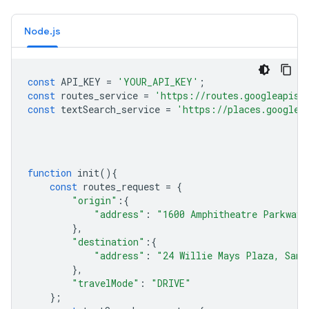
Node.js
const
API_KEY
=
'YOUR_API_KEY'
;
const
routes_service
=
'https://routes.googleapis.
const
textSearch_service
=
'https://places.googlea
function
init
(){
const
routes_request
=
{
"origin"
:
{
"address"
:
"1600 Amphitheatre Parkway,
},
"destination"
:
{
"address"
:
"24 Willie Mays Plaza, San 
},
"travelMode"
:
"DRIVE"
};