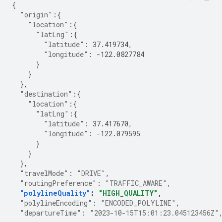
{
"origin"
:{
"location"
:{
"latLng"
:{
"latitude"
:
37.419734
,
"longitude"
:
-122.0827784
}
}
},
"destination"
:{
"location"
:{
"latLng"
:{
"latitude"
:
37.417670
,
"longitude"
:
-122.079595
}
}
},
"travelMode"
:
"DRIVE"
,
"routingPreference"
:
"TRAFFIC_AWARE"
,
"polylineQuality"
:
"HIGH_QUALITY"
,
"polylineEncoding"
:
"ENCODED_POLYLINE"
,
"departureTime"
:
"2023-10-15T15:01:23.045123456Z"