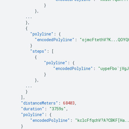
}
},
...
},
{
"polyline"
:
{
"encodedPolyline"
:
"ojmcFtethV?K...QOYQ
}
"steps"
:
[
{
"polyline"
:
{
"encodedPolyline"
:
"uypeFbo`jVgJ
}
},
...
}
],
"distanceMeters"
:
68403
,
"duration"
:
"3759s"
,
"polyline"
:
{
"encodedPolyline"
:
"kclcFfqchV?A?CBKF[Ha.
}