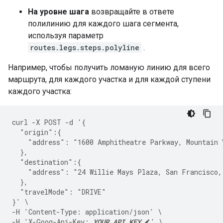
На уровне шага
возвращайте в ответе
полилинию для каждого шага сегмента,
используя параметр
routes.legs.steps.polyline
.
Например, чтобы получить ломаную линию для всего
маршрута, для каждого участка и для каждой ступени
каждого участка:
curl -X POST -d '{
  "origin":{
    "address": "1600 Amphitheatre Parkway, Mountain 
  },
  "destination":{
    "address": "24 Willie Mays Plaza, San Francisco,
  },
  "travelMode": "DRIVE"
}' \
-H 'Content-Type: application/json' \
-H 'X-Goog-Api-Key: 
YOUR_API_KEY
' \