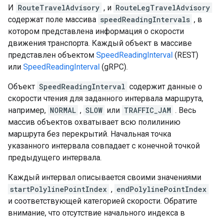
И
RouteTravelAdvisory
, и
RouteLegTravelAdvisory
содержат поле массива
speedReadingIntervals
, в
котором представлена ​​информация о скорости
движения транспорта. Каждый объект в массиве
представлен объектом
SpeedReadingInterval
(REST) ​​
или
SpeedReadingInterval
(gRPC).
Объект
SpeedReadingInterval
содержит данные о
скорости чтения для заданного интервала маршрута,
например,
NORMAL
,
SLOW
или
TRAFFIC_JAM
. Весь
массив объектов охватывает всю полилинию
маршрута без перекрытий. Начальная точка
указанного интервала совпадает с конечной точкой
предыдущего интервала.
Каждый интервал описывается своими значениями
startPolylinePointIndex
,
endPolylinePointIndex
и соответствующей категорией скорости. Обратите
внимание, что отсутствие начального индекса в