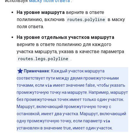
используя
маску поля ответа
:
На уровне маршрута
верните в ответе
полилинию, включив
routes.polyline
в маску
поля ответа.
На уровне отдельных участков маршрута
верните в ответе полилинию для каждого
участка маршрута, указав в качестве параметра
routes.legs.polyline
.
Примечание:
Каждый участок маршрута
соответствует пути между двумя промежуточными
точками, если
via
имеет значение false, чтобы указать
промежуточную точку на маршруте. Например, маршрут
без промежуточных точек имеет только один участок.
Маршрут, включающий промежуточную точку с
остановкой, имеет два участка. Маршрут, включающий
одну промежуточную точку, если параметр
via
установлен в значение true, имеет один участок.