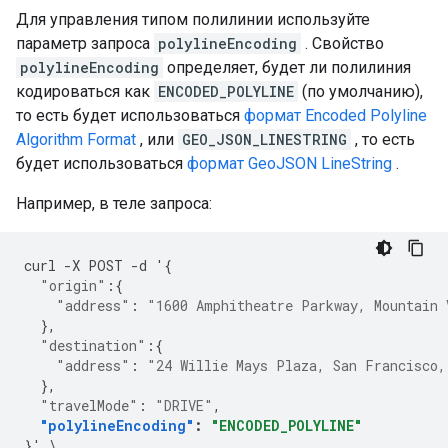
Для управления типом полилинии используйте
параметр запроса
polylineEncoding
. Свойство
polylineEncoding
определяет, будет ли полилиния
кодироваться как
ENCODED_POLYLINE
(по умолчанию),
то есть будет использоваться
формат Encoded Polyline
Algorithm Format
, или
GEO_JSON_LINESTRING
, то есть
будет использоваться
формат GeoJSON LineString
.
Например, в теле запроса:
curl
-
X
POST
-
d
'
{
"origin"
:{
"address"
:
"1600 Amphitheatre Parkway, Mountain 
},
"destination"
:{
"address"
:
"24 Willie Mays Plaza, San Francisco,
},
"travelMode"
:
"DRIVE"
,
"polylineEncoding"
:
"ENCODED_POLYLINE"
}
'
\