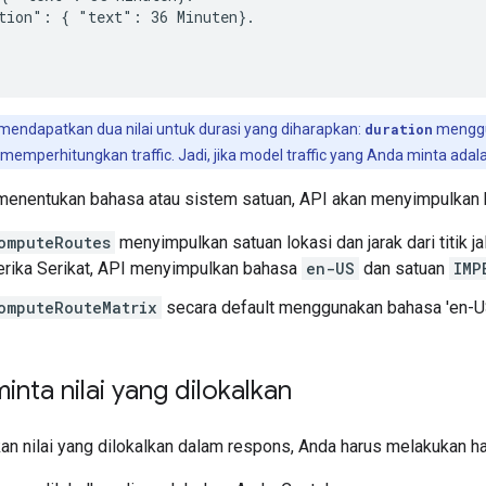
tion": { "text": 36 Minuten}.

mendapatkan dua nilai untuk durasi yang diharapkan:
duration
menggun
 memperhitungkan traffic. Jadi, jika model traffic yang Anda minta ada
 menentukan bahasa atau sistem satuan, API akan menyimpulkan 
omputeRoutes
menyimpulkan satuan lokasi dan jarak dari titik ja
erika Serikat, API menyimpulkan bahasa
en-US
dan satuan
IMP
omputeRouteMatrix
secara default menggunakan bahasa 'en-U
nta nilai yang dilokalkan
n nilai yang dilokalkan dalam respons, Anda harus melakukan hal