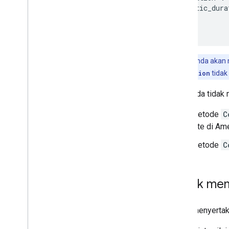
matriks rute
    "static_dura
  }

Mendapatkan matriks rute
}
Pilih jenis kendaraan
Memilih opsi matriks rute
Catatan: Anda akan 
Migrasi
static_duration
tidak
Mengapa bermigrasi ke Routes API?
Bermigrasi dari Directions atau
Jika Anda tidak
Distance Matrix API
Melakukan migrasi dari pratinjau Rute
Metode
C
ke GA
rute di Am
Metode
C
Utilitas
Utilitas decoder polyline
Untuk memi
Untuk menyertaka