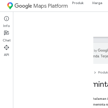
Produk
Harga
Maps Platform
Web Services
Routes API
Info
Panduan
Referensi
Referensi
Chat
API
pilihan Anda. Te
Routes API
Mencoba demo Compute Routes
Beranda
Produk
Penyiapan
Meminta 
Menyiapkan Routes API
Rute Compute
Pada halaman i
Ringkasan Compute Routes
Untuk meminta ni