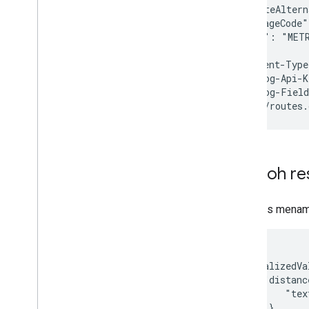
  "computeAltern
  "languageCode"
  "units": "METR
}' \

-H 'Content-Type
-H 'X-Goog-Api-K
-H 'X-Goog-Field
Contoh re
Respons menampi
{

    "localizedVa
        "distanc
            "tex
         },
