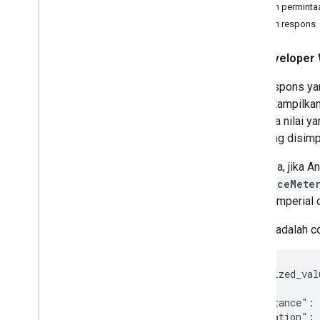
Yang dapat Anda lakukan dengan rute
Contoh perminta
Mendapatkan rute
Contoh respons
Meminta jenis rute lainnya
Menyesuaikan rute untuk jenis
Developer 
kendaraan
Menetapkan titik jalan di sepanjang rute
Nilai respons y
Pilih opsi traffic
yang ditampilkan
Memilih opsi rute lain
meminta nilai y
Opsi rute yang tersedia
nilai yang disim
Mendapatkan token rute
Misalnya, jika 
Menghitung tarif tol
distanceMete
Menentukan fitur rute yang harus
dihindari
satuan imperial 
Polyline rute permintaan
Berikut adalah co
Meminta nilai yang dilokalkan
Meminta flyover dan jalan sempit
{ "localized_val
Matriks Rute Compute
  {

Ringkasan Compute Route Matrix
    "distance": 
    "duration": 
Yang dapat Anda lakukan dengan