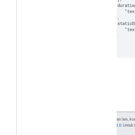
        "duratio
            "tex
        },

        "staticD
            "tex
        }

    }

Kecuali dinyatakan lain, k
Lisensi Apache 2.0
. Untuk
afiliasinya.