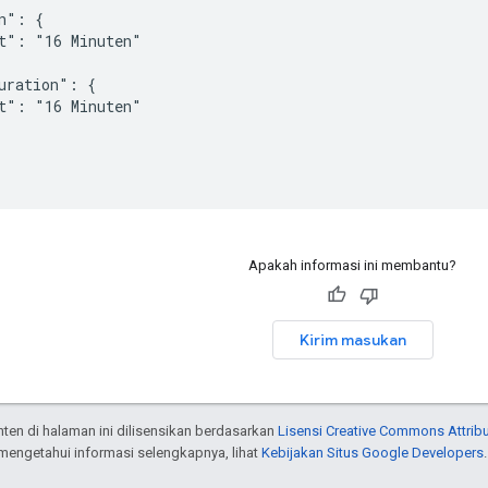
n": {

t": "16 Minuten"

uration": {

t": "16 Minuten"

Apakah informasi ini membantu?
Kirim masukan
onten di halaman ini dilisensikan berdasarkan
Lisensi Creative Commons Attribu
 mengetahui informasi selengkapnya, lihat
Kebijakan Situs Google Developers