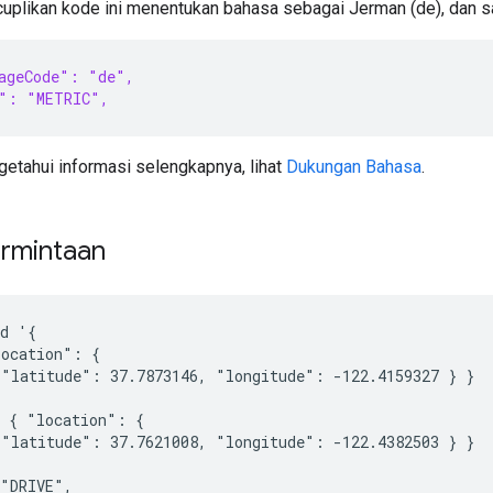
cuplikan kode ini menentukan bahasa sebagai Jerman (de), dan 
ageCode": "de",
": "METRIC",
etahui informasi selengkapnya, lihat
Dukungan Bahasa
.
rmintaan
d '{

ocation": {

"latitude": 37.7873146, "longitude": -122.4159327 } }

 { "location": {

"latitude": 37.7621008, "longitude": -122.4382503 } }

"DRIVE",
