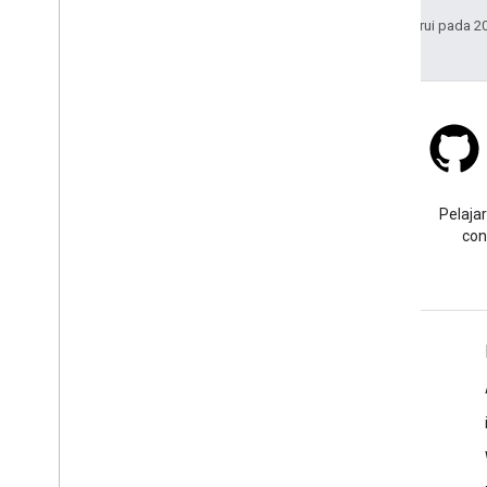
Terakhir diperbarui pada 2
Stack Overflow
Ajukan pertanyaan dengan
Pelajar
tag google-maps.
con
Pelajari Lebih Lanjut
FAQ
API Picker
Praktik terbaik keamanan API