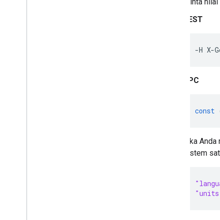
Minta nila
REST
-H X-G
RPC
const
Jika Anda 
sistem sat
"langu
"units