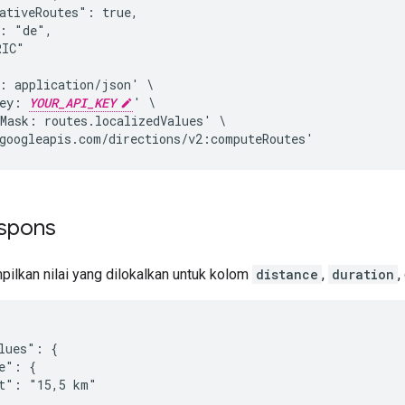
ativeRoutes": true,

: "de",

IC"

: application/json' \

ey: 
YOUR_API_KEY
' \

Mask: routes.localizedValues' \

spons
lkan nilai yang dilokalkan untuk kolom
distance
,
duration
,
lues": {

e": {

t": "15,5 km"
