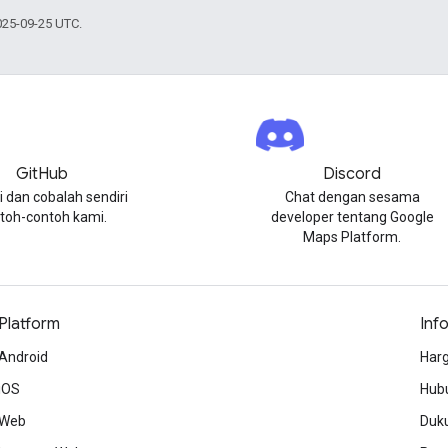
025-09-25 UTC.
GitHub
Discord
i dan cobalah sendiri
Chat dengan sesama
toh-contoh kami.
developer tentang Google
Maps Platform.
Platform
Inf
Android
Harg
iOS
Hubu
Web
Duk