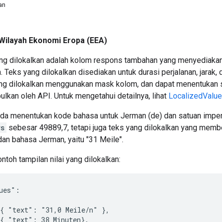
an
Wilayah Ekonomi Eropa (EEA)
ang dilokalkan adalah kolom respons tambahan yang menyediakan 
. Teks yang dilokalkan disediakan untuk durasi perjalanan, jarak, 
ang dilokalkan menggunakan mask kolom, dan dapat menentukan 
pulkan oleh API. Untuk mengetahui detailnya, lihat
LocalizedValu
Anda menentukan kode bahasa untuk Jerman (de) dan satuan imperi
rs
sebesar 49889,7, tetapi juga teks yang dilokalkan yang memb
dan bahasa Jerman, yaitu "31 Meile".
ntoh tampilan nilai yang dilokalkan:
ues":

{ "text": "31,0 Meile/n" },

{ "text": 38 Minuten}.
