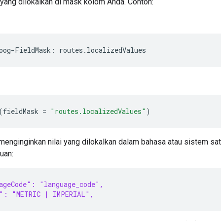
i yang dilokalkan di mask kolom Anda. Contoh:
oog-FieldMask: routes.localizedValues
(
fieldMask
=
"routes.localizedValues"
)
menginginkan nilai yang dilokalkan dalam bahasa atau sistem sat
uan:
ageCode": "language_code",
": "METRIC | IMPERIAL",