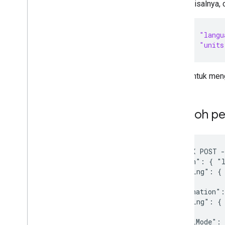
Misalnya, 
"langu
"units
Untuk meng
Contoh pe
curl -X POST -
  "origin": { "l
    "latLng": { 
  },

  "destination":
    "latLng": { 
  },

  "travelMode": 