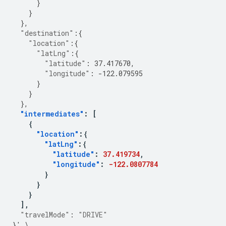
}
}
},
"destination"
:{
"location"
:{
"latLng"
:{
"latitude"
:
37.417670
,
"longitude"
:
-122.079595
}
}
},
"intermediates"
:
[
{
"location"
:{
"latLng"
:{
"latitude"
:
37.419734
,
"longitude"
:
-122.0807784
}
}
}
],
"travelMode"
:
"DRIVE"
}
'
\