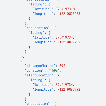
"latLng"
:
{
"latitude"
:
37.4197318
,
"longitude"
:
-122.0826233
}
},
"endLocation"
:
{
"latLng"
:
{
"latitude"
:
37.419734
,
"longitude"
:
-122.0807792
}
}
},
{
"distanceMeters"
:
598
,
"duration"
:
"159s"
,
"startLocation"
:
{
"latLng"
:
{
"latitude"
:
37.419734
,
"longitude"
:
-122.0807792
}
},
"endLocation"
:
{