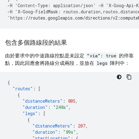
-
H
'Co
ntent
-
Type
:
applica
t
io
n
/jso
n
'
-
H
'X
-
Goog
-
Api
-
K
-
H
'X
-
Goog
-
FieldMask
:
rou
tes
.dura
t
io
n
,
rou
tes
.dis
tan
c
'h
tt
ps
:
//routes.googleapis.com/directions/v2:compute
包含多個路線段的結果
由於要求中的中途路線控點是未設定
"via": true
的停靠
點，因此回應會將路線分成兩段，並放在
legs
陣列中：
{
"routes"
:
[
{
"distanceMeters"
:
805
,
"duration"
:
"248s"
,
"legs"
:
[
{
"distanceMeters"
:
207
,
"duration"
:
"89s"
,
"startLocation"
:
{