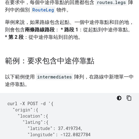
在要求中，每個中途停靠點的回應都包含
routes.legs
陣
列中的個別
RouteLeg
物件。
舉例來說，如果路線包含起點、一個中途停靠點和目的地，
則會包含
兩條路線路段
： *
路段 1
：從起點到中途停靠點。
*
第 2 段
：從中途停靠站到目的地。
範例：要求包含中途停靠點
以下範例使用
intermediates
陣列，在路線中新增單一中
途停靠點。
curl
-
X
POST
-
d
'
{
"origin"
:{
"location"
:{
"latLng"
:{
"latitude"
:
37.419734
,
"longitude"
:
-122.0827784