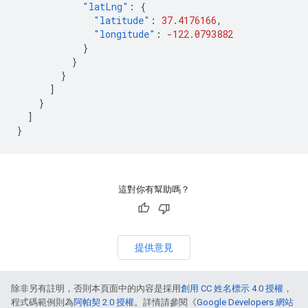
"latLng"
:
{
"latitude"
:
37.4176166
,
"longitude"
:
-122.0793882
}
}
}
]
}
]
}
這對你有幫助嗎？
提供意見
除非另有註明，否則本頁面中的內容是採用
創用 CC 姓名標示 4.0 授權
，
程式碼範例則為
阿帕契 2.0 授權
。詳情請參閱《
Google Developers 網站