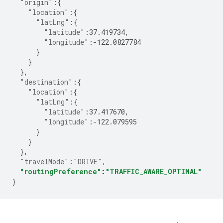
"origin"
:
{
"location"
:
{
"latLng"
:
{
"latitude"
:
37.419734
,
"longitude"
:-
122.0827784
}
}
},
"destination"
:
{
"location"
:
{
"latLng"
:
{
"latitude"
:
37.417670
,
"longitude"
:-
122.079595
}
}
},
"travelMode"
:
"DRIVE"
,
"routingPreference"
:
"TRAFFIC_AWARE_OPTIMAL"
}