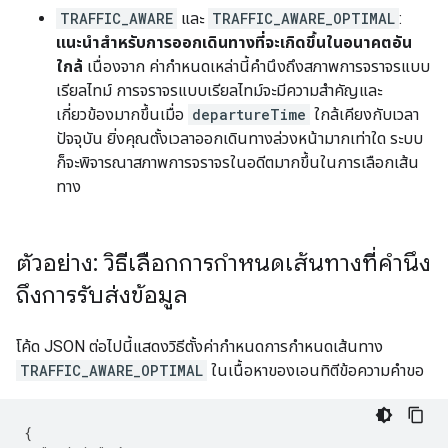
TRAFFIC_AWARE
และ
TRAFFIC_AWARE_OPTIMAL
:
แนะนำสำหรับการออกเดินทางที่จะเกิดขึ้นในอนาคตอัน
ใกล้
เนื่องจาก ค่ากำหนดเหล่านี้คำนึงถึงสภาพการจราจรแบบ
เรียลไทม์ การจราจรแบบเรียลไทม์จะมีความสำคัญและ
เกี่ยวข้องมากขึ้นเมื่อ
departureTime
ใกล้เคียงกับเวลา
ปัจจุบัน ยิ่งคุณตั้งเวลาออกเดินทางล่วงหน้ามากเท่าใด ระบบ
ก็จะพิจารณาสภาพการจราจรในอดีตมากขึ้นในการเลือกเส้น
ทาง
ตัวอย่าง: วิธีเลือกการกำหนดเส้นทางที่คำนึง
ถึงการรับส่งข้อมูล
โค้ด JSON ต่อไปนี้แสดงวิธีตั้งค่ากำหนดการกำหนดเส้นทาง
TRAFFIC_AWARE_OPTIMAL
ในเนื้อหาของเอนทิตีข้อความคำขอ
{