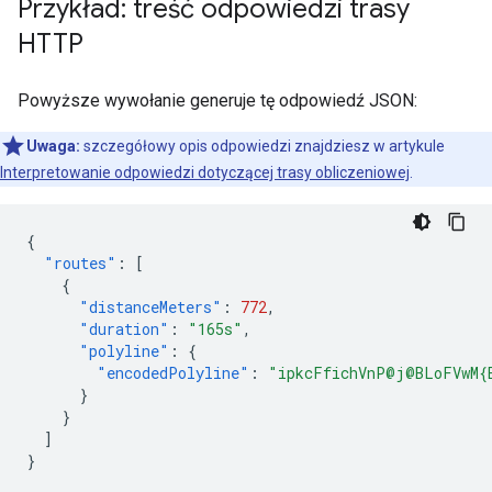
Przykład: treść odpowiedzi trasy
HTTP
Powyższe wywołanie generuje tę odpowiedź JSON:
Uwaga:
szczegółowy opis odpowiedzi znajdziesz w artykule
Interpretowanie odpowiedzi dotyczącej trasy obliczeniowej
.
{
"routes"
:
[
{
"distanceMeters"
:
772
,
"duration"
:
"165s"
,
"polyline"
:
{
"encodedPolyline"
:
"ipkcFfichVnP@j@BLoFVwM{
}
}
]
}