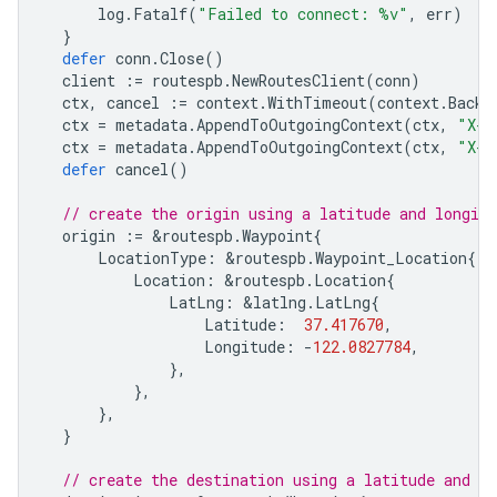
log
.
Fatalf
(
"Failed to connect: %v"
,
err
)
}
defer
conn
.
Close
()
client
:=
routespb
.
NewRoutesClient
(
conn
)
ctx
,
cancel
:=
context
.
WithTimeout
(
context
.
Backg
ctx
=
metadata
.
AppendToOutgoingContext
(
ctx
,
"X-G
ctx
=
metadata
.
AppendToOutgoingContext
(
ctx
,
"X-G
defer
cancel
()
// create the origin using a latitude and longitu
origin
:=
&
routespb
.
Waypoint
{
LocationType
:
&
routespb
.
Waypoint_Location
{
Location
:
&
routespb
.
Location
{
LatLng
:
&
latlng
.
LatLng
{
Latitude
:
37.417670
,
Longitude
:
-
122.0827784
,
},
},
},
}
// create the destination using a latitude and lo