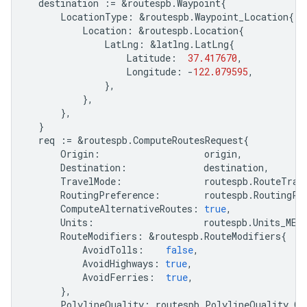
destination
:=
&
routespb
.
Waypoint
{
LocationType
:
&
routespb
.
Waypoint_Location
{
Location
:
&
routespb
.
Location
{
LatLng
:
&
latlng
.
LatLng
{
Latitude
:
37.417670
,
Longitude
:
-
122.079595
,
},
},
},
}
req
:=
&
routespb
.
ComputeRoutesRequest
{
Origin
:
origin
,
Destination
:
destination
,
TravelMode
:
routespb
.
RouteTrav
RoutingPreference
:
routespb
.
RoutingPr
ComputeAlternativeRoutes
:
true
,
Units
:
routespb
.
Units_MET
RouteModifiers
:
&
routespb
.
RouteModifiers
{
AvoidTolls
:
false
,
AvoidHighways
:
true
,
AvoidFerries
:
true
,
},
PolylineQuality
:
routespb
.
PolylineQuality_OV