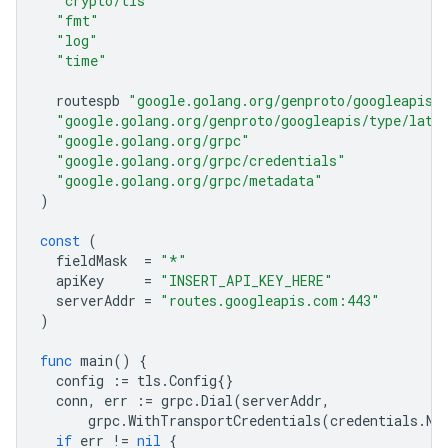
"crypto/tls"
"fmt"
"log"
"time"
routespb
"google.golang.org/genproto/googleapis/
"google.golang.org/genproto/googleapis/type/latl
"google.golang.org/grpc"
"google.golang.org/grpc/credentials"
"google.golang.org/grpc/metadata"
)
const
(
fieldMask
=
"*"
apiKey
=
"INSERT_API_KEY_HERE"
serverAddr
=
"routes.googleapis.com:443"
)
func
main
()
{
config
:=
tls
.
Config
{}
conn
,
err
:=
grpc
.
Dial
(
serverAddr
,
grpc
.
WithTransportCredentials
(
credentials
.
Ne
if
err
!=
nil
{