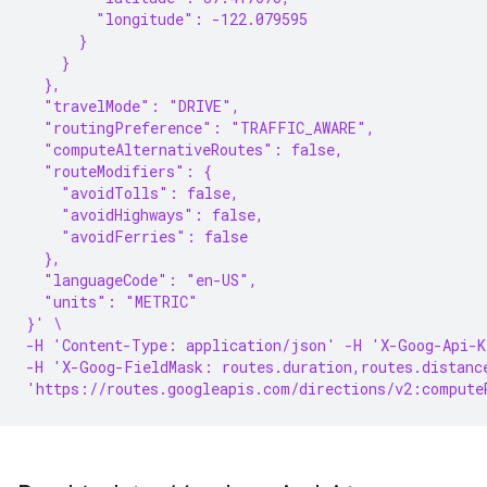
        "longitude": -122.079595
      }
    }
  },
  "travelMode": "DRIVE",
  "routingPreference": "TRAFFIC_AWARE",
  "computeAlternativeRoutes": false,
  "routeModifiers": {
    "avoidTolls": false,
    "avoidHighways": false,
    "avoidFerries": false
  },
  "languageCode": "en-US",
  "units": "METRIC"
}' \
-H 'Content-Type: application/json' -H 'X-Goog-Api-K
-H 'X-Goog-FieldMask: routes.duration,routes.distanc
'https://routes.googleapis.com/directions/v2:compute