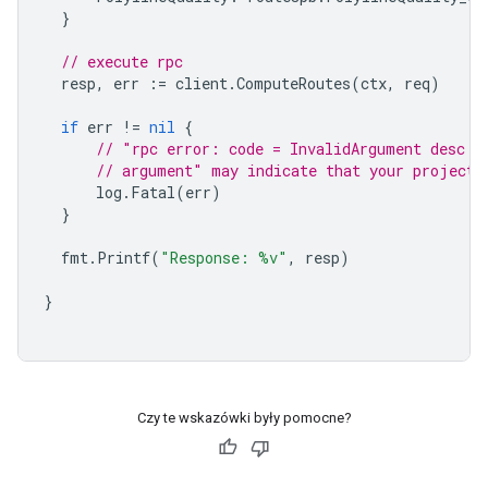
}
// execute rpc
resp
,
err
:=
client
.
ComputeRoutes
(
ctx
,
req
)
if
err
!=
nil
{
// "rpc error: code = InvalidArgument desc =
// argument" may indicate that your project 
log
.
Fatal
(
err
)
}
fmt
.
Printf
(
"Response: %v"
,
resp
)
}
Czy te wskazówki były pomocne?