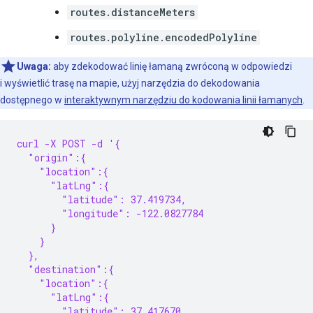
routes.distanceMeters
routes.polyline.encodedPolyline
Uwaga:
aby zdekodować linię łamaną zwróconą w odpowiedzi
i wyświetlić trasę na mapie, użyj narzędzia do dekodowania
dostępnego w
interaktywnym narzędziu do kodowania linii łamanych
.
curl -X POST -d '{
  "origin":{
    "location":{
      "latLng":{
        "latitude": 37.419734,
        "longitude": -122.0827784
      }
    }
  },
  "destination":{
    "location":{
      "latLng":{
        "latitude": 37.417670,