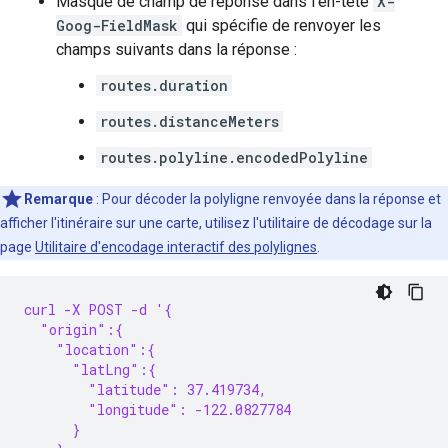
Masque de champ de réponse dans l'en-tête
X-
Goog-FieldMask
qui spécifie de renvoyer les
champs suivants dans la réponse :
routes.duration
routes.distanceMeters
routes.polyline.encodedPolyline
Remarque
:
Pour décoder la polyligne renvoyée dans la réponse et
afficher l'itinéraire sur une carte, utilisez l'utilitaire de décodage sur la
page
Utilitaire d'encodage interactif des polylignes
.
curl -X POST -d '{
  "origin":{
    "location":{
      "latLng":{
        "latitude": 37.419734,
        "longitude": -122.0827784
      }