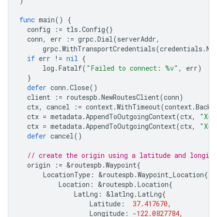
)
func
main
()
{
config
:=
tls
.
Config
{}
conn
,
err
:=
grpc
.
Dial
(
serverAddr
,
grpc
.
WithTransportCredentials
(
credentials
.
Ne
if
err
!=
nil
{
log
.
Fatalf
(
"Failed to connect: %v"
,
err
)
}
defer
conn
.
Close
()
client
:=
routespb
.
NewRoutesClient
(
conn
)
ctx
,
cancel
:=
context
.
WithTimeout
(
context
.
Backg
ctx
=
metadata
.
AppendToOutgoingContext
(
ctx
,
"X-G
ctx
=
metadata
.
AppendToOutgoingContext
(
ctx
,
"X-G
defer
cancel
()
// create the origin using a latitude and longitu
origin
:=
&
routespb
.
Waypoint
{
LocationType
:
&
routespb
.
Waypoint_Location
{
Location
:
&
routespb
.
Location
{
LatLng
:
&
latlng
.
LatLng
{
Latitude
:
37.417670
,
Longitude
:
-
122.0827784
,