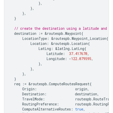
},
},
},
}
// create the destination using a latitude and lo
destination
:=
&
routespb
.
Waypoint
{
LocationType
:
&
routespb
.
Waypoint_Location
{
Location
:
&
routespb
.
Location
{
LatLng
:
&
latlng
.
LatLng
{
Latitude
:
37.417670
,
Longitude
:
-
122.079595
,
},
},
},
}
req
:=
&
routespb
.
ComputeRoutesRequest
{
Origin
:
origin
,
Destination
:
destination
,
TravelMode
:
routespb
.
RouteTrav
RoutingPreference
:
routespb
.
RoutingPr
ComputeAlternativeRoutes
:
true
,