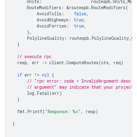
Units
:
routespb
.
Units_MET
RouteModifiers
:
&
routespb
.
RouteModifiers
{
AvoidTolls
:
false
,
AvoidHighways
:
true
,
AvoidFerries
:
true
,
},
PolylineQuality
:
routespb
.
PolylineQuality_OV
}
// execute rpc
resp
,
err
:=
client
.
ComputeRoutes
(
ctx
,
req
)
if
err
!=
nil
{
// "rpc error: code = InvalidArgument desc =
// argument" may indicate that your project 
log
.
Fatal
(
err
)
}
fmt
.
Printf
(
"Response: %v"
,
resp
)
}