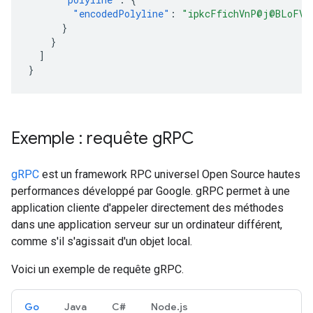
"encodedPolyline"
:
"ipkcFfichVnP@j@BLoFVw
}
}
]
}
Exemple : requête g
RPC
gRPC
est un framework RPC universel Open Source hautes
performances développé par Google. gRPC permet à une
application cliente d'appeler directement des méthodes
dans une application serveur sur un ordinateur différent,
comme s'il s'agissait d'un objet local.
Voici un exemple de requête gRPC.
Go
Java
C#
Node.js