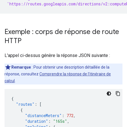
'https://routes.googleapis.com/directions/v2:compute
Exemple : corps de réponse de route
HTTP
L'appel ci-dessus génère la réponse JSON suivante :
Remarque
: Pour obtenir une description détaillée de la
réponse, consultez
Comprendre la réponse de l'itinéraire de
calcul
.
{
"routes"
:
[
{
"distanceMeters"
:
772
,
"duration"
:
"165s"
,
"polyline"
:
{