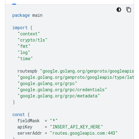
package
main
import
(
"context"
"crypto/tls"
"fmt"
"log"
"time"
routespb
"google.golang.org/genproto/googleapis/
"google.golang.org/genproto/googleapis/type/latl
"google.golang.org/grpc"
"google.golang.org/grpc/credentials"
"google.golang.org/grpc/metadata"
)
const
(
fieldMask
=
"*"
apiKey
=
"INSERT_API_KEY_HERE"
serverAddr
=
"routes.googleapis.com:443"