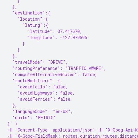
    }
  },
  "destination":{
    "location":{
      "latLng":{
        "latitude": 37.417670,
        "longitude": -122.079595
      }
    }
  },
  "travelMode": "DRIVE",
  "routingPreference": "TRAFFIC_AWARE",
  "computeAlternativeRoutes": false,
  "routeModifiers": {
    "avoidTolls": false,
    "avoidHighways": false,
    "avoidFerries": false
  },
  "languageCode": "en-US",
  "units": "METRIC"
}' \
-H 'Content-Type: application/json' -H 'X-Goog-Api-K
-H 'X-Goog-FieldMask: routes.duration,routes.distanc