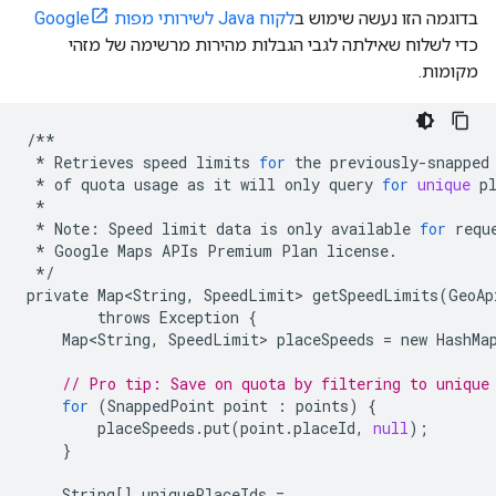
בדוגמה הזו נעשה שימוש ב
לקוח Java לשירותי מפות Google
כדי לשלוח שאילתה לגבי הגבלות מהירות מרשימה של מזהי
מקומות.
/**
*
Retrieves
speed
limits
for
the
previously
-
snapped
*
of
quota
usage
as
it
will
only
query
for
unique
p
*
*
Note
:
Speed
limit
data
is
only
available
for
requ
*
Google
Maps
APIs
Premium
Plan
license
.
*/
private
Map<String
,
SpeedLimit
>
getSpeedLimits
(
GeoAp
throws
Exception
{
Map<String
,
SpeedLimit
>
placeSpeeds
=
new
HashMa
// Pro tip: Save on quota by filtering to unique
for
(
SnappedPoint
point
:
points
)
{
placeSpeeds
.
put
(
point
.
placeId
,
null
);
}
String
[]
uniquePlaceIds
=