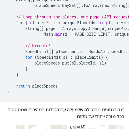
placeSpeeds
.
keySet
().
toArray
(
new
String
[
// Loop through the places, one page (API reques
for
(
int
i
=
0
;
i
 < 
uniquePlaceIds
.
length
;
i
+
=
String
[]
page
=
Arrays
.
copyOfRange
(
uniquePla
Math
.
min
(
i
+
PAGE_SIZE_LIMIT
,
unique
// Execute!
SpeedLimit
[]
placeLimits
=
RoadsApi
.
speedLim
for
(
SpeedLimit
sl
:
placeLimits
)
{
placeSpeeds
.
put
(
sl
.
placeId
,
sl
);
}
}
return
placeSpeeds
;
}
הנה הנתונים מהטבלה שלמעלה עם הגבלות המהירות שמסומנות
בכל מזהה ייחודי של מקום.