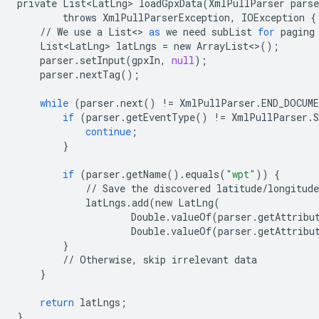
private
List<LatLng>
loadGpxData
(
XmlPullParser
parse
throws
XmlPullParserException
,
IOException
{
//
We
use
a
List
<>
as
we
need
subList
for
paging
List<LatLng>
latLngs
=
new
ArrayList
<>
();
parser
.
setInput
(
gpxIn
,
null
);
parser
.
nextTag
();
while
(
parser
.
next
()
!=
XmlPullParser
.
END_DOCUM
if
(
parser
.
getEventType
()
!=
XmlPullParser
.
continue
;
}
if
(
parser
.
getName
()
.
equals
(
"wpt"
))
{
//
Save
the
discovered
latitude
/
longitude
latLngs
.
add
(
new
LatLng
(
Double
.
valueOf
(
parser
.
getAttribu
Double
.
valueOf
(
parser
.
getAttribu
}
//
Otherwise
,
skip
irrelevant
data
}
return
latLngs
;
}