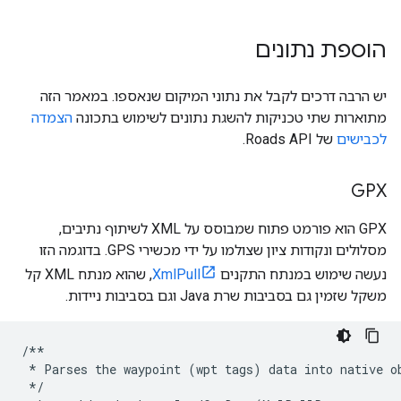
הוספת נתונים
יש הרבה דרכים לקבל את נתוני המיקום שנאספו. במאמר הזה
מתוארות שתי טכניקות להשגת נתונים לשימוש בתכונה
הצמדה
לכבישים
של
Roads API
.
GPX
‫GPX הוא פורמט פתוח שמבוסס על XML לשיתוף נתיבים,
מסלולים ונקודות ציון שצולמו על ידי מכשירי GPS. בדוגמה הזו
נעשה שימוש במנתח התקנים
XmlPull
, שהוא מנתח XML קל
משקל שזמין גם בסביבות שרת Java וגם בסביבות ניידות.
/**
*
Parses
the
waypoint
(
wpt
tags
)
data
into
native
o
*/