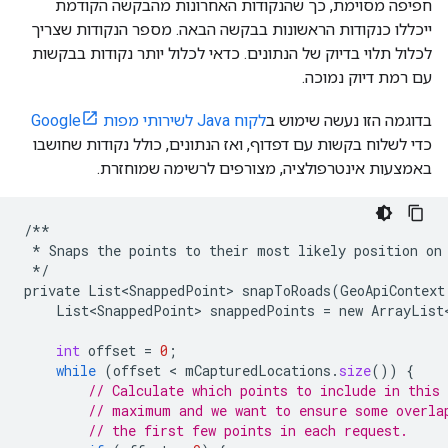
חפיפה מסוימת, כך שהנקודות האחרונות מהבקשה הקודמת
ייכללו כנקודות הראשונות בבקשה הבאה. מספר הנקודות שצריך
לכלול תלוי בדיוק של הנתונים. כדאי לכלול יותר נקודות בבקשות
עם רמת דיוק נמוכה.
בדוגמה הזו נעשה שימוש ב
לקוח Java לשירותי מפות Google
כדי לשלוח בקשות עם דפדוף, ואז הנתונים, כולל נקודות שחושבו
באמצעות אינטרפולציה, מצורפים לרשימה שמוחזרת.
/**
*
Snaps
the
points
to
their
most
likely
position
on
*/
private
List<SnappedPoint>
snapToRoads
(
GeoApiContext
List<SnappedPoint>
snappedPoints
=
new
ArrayList
int
offset
=
0
;
while
(
offset
 < 
mCapturedLocations
.
size
())
{
// Calculate which points to include in this
// maximum and we want to ensure some overla
// the first few points in each request.