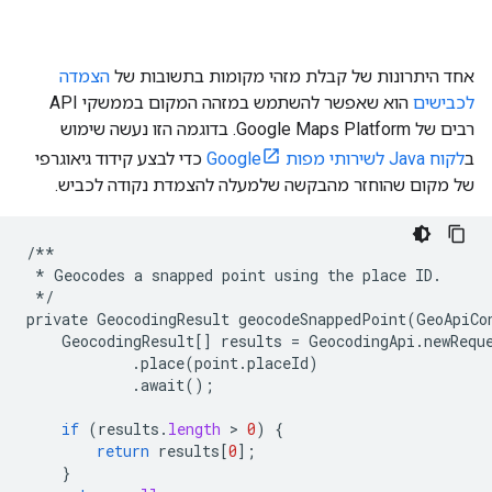
אחד היתרונות של קבלת מזהי מקומות בתשובות של
הצמדה
לכבישים
הוא שאפשר להשתמש במזהה המקום בממשקי API
רבים של Google Maps Platform. בדוגמה הזו נעשה שימוש
ב
לקוח Java לשירותי מפות Google
כדי לבצע קידוד גיאוגרפי
של מקום שהוחזר מהבקשה שלמעלה להצמדת נקודה לכביש.
/**
*
Geocodes
a
snapped
point
using
the
place
ID
.
*/
private
GeocodingResult
geocodeSnappedPoint
(
GeoApiCo
GeocodingResult
[]
results
=
GeocodingApi
.
newRequ
.
place
(
point
.
placeId
)
.
await
();
if
(
results
.
length
 > 
0
)
{
return
results
[
0
];
}