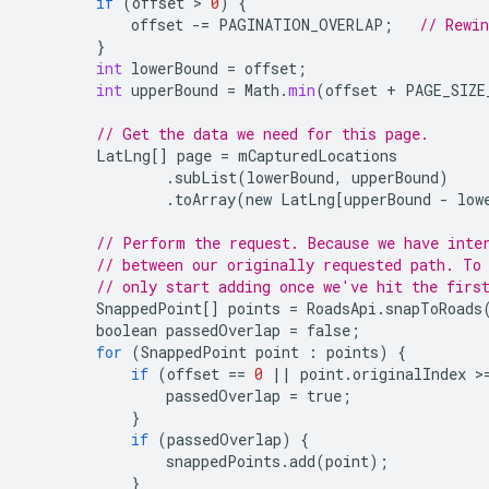
if
(
offset
 > 
0
)
{
offset
-
=
PAGINATION_OVERLAP
;
// Rewi
}
int
lowerBound
=
offset
;
int
upperBound
=
Math
.
min
(
offset
+
PAGE_SIZE
// Get the data we need for this page.
LatLng
[]
page
=
mCapturedLocations
.
subList
(
lowerBound
,
upperBound
)
.
toArray
(
new
LatLng
[
upperBound
-
low
// Perform the request. Because we have inte
// between our originally requested path. To
// only start adding once we've hit the firs
SnappedPoint
[]
points
=
RoadsApi
.
snapToRoads
boolean
passedOverlap
=
false
;
for
(
SnappedPoint
point
:
points
)
{
if
(
offset
==
0
||
point
.
originalIndex
>
passedOverlap
=
true
;
}
if
(
passedOverlap
)
{
snappedPoints
.
add
(
point
);
}