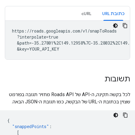
כתובת URL
cURL
https://roads.googleapis.com/v1/snapToRoads

  ?interpolate=true

  &path=-35.27801%2C149.12958%7C-35.28032%2C149.12
  &key=YOUR_API_KEY
תשובות
לכל בקשה תקינה, ה-API של
Roads API
מחזיר תגובה בפורמט
שצוין בכתובת ה-URL של הבקשה, כמו תגובת ה-JSON הבאה.
{
"snappedPoints"
:
[