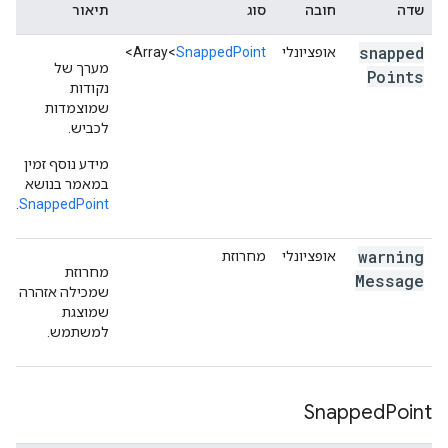
"location"
:
שדה
חובה
סוג
תיאור
{
"latitude"
:
-35.2792731
,
"longitude"
:
14
"placeId"
:
"ChIJTcTdZ2hNFmsRXokM4mWCWfk"
,
snapped
אופציונלי
SnappedPoint
Array<
>
},
מערך של
Points
{
נקודות
"location"
:
{
"latitude"
:
-35.279557
,
"longi
שמוצמדות
"placeId"
:
"ChIJTcTdZ2hNFmsRXokM4mWCWfk"
,
לכביש.
},
{
מידע נוסף זמין
"location"
:
{
"latitude"
:
-35.279557
,
"longi
במאמר בנושא
"placeId"
:
"ChIJiUfNQmhNFmsRSsAI-1m6y1g"
,
.
SnappedPoint
},
{
warning
אופציונלי
מחרוזת
"location"
:
מחרוזת
Message
{
"latitude"
:
-35.279610999999996
,
"longit
שמכילה אזהרה
"placeId"
:
"ChIJiUfNQmhNFmsRSsAI-1m6y1g"
,
שמוצגת
},
למשתמש.
{
"location"
:
{
"latitude"
:
-35.2796484
,
"long
"placeId"
:
"ChIJiUfNQmhNFmsRSsAI-1m6y1g"
,
},
Snapped
Point
{
"location"
:
{
"latitude"
:
-35.2796484
,
"long