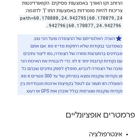
הרוחב וקו האורך באמצעות פסיקים. הקואורדינטות
צריכות להיות מופרדות באמצעות התו '|'. לדוגמה:
path=60.170880,24.942795|60.170879,24
.
.942796|60.170877,24.942796
הערה: האלגוריתם של ההצמדה פועל הכי טוב
כשמדובר בנקודות שלא רחוקות מדי זו מזו. אם אתם
מבחינים בהתנהגות מוזרה של הצמדה, נסו ליצור נתיבים
עם נקודות קרובות יותר זו לזו. כדי להבטיח את האיכות הכי
טובה של הצמדה לכביש, מומלץ לספק נתיבים שבהם כל
זוג נקודות עוקבות נמצא במרחק של עד 300 מטרים זו מזו.
הפעולה הזו תעזור גם לטפל בקפיצות ארוכות ומבודדות בין
נקודות עוקבות שנגרמות בגלל אובדן אות GPS או רעש.
פרמטרים אופציונליים
אינטרפולציה