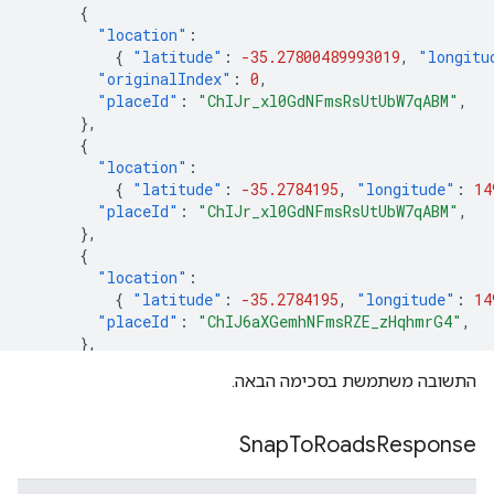
{
"location"
:
{
"latitude"
:
-35.27800489993019
,
"longitu
"originalIndex"
:
0
,
"placeId"
:
"ChIJr_xl0GdNFmsRsUtUbW7qABM"
,
},
{
"location"
:
{
"latitude"
:
-35.2784195
,
"longitude"
:
14
"placeId"
:
"ChIJr_xl0GdNFmsRsUtUbW7qABM"
,
},
{
"location"
:
{
"latitude"
:
-35.2784195
,
"longitude"
:
14
"placeId"
:
"ChIJ6aXGemhNFmsRZE_zHqhmrG4"
,
},
{
התשובה משתמשת בסכימה הבאה.
"location"
:
{
"latitude"
:
-35.2792731
,
"longitude"
:
14
"placeId"
:
"ChIJ6aXGemhNFmsRZE_zHqhmrG4"
,
Snap
To
Roads
Response
},
{