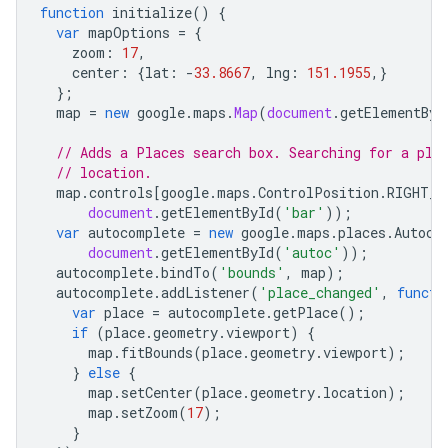
function
initialize
()
{
{
var
mapOptions
=
{
"location"
:
zoom
:
17
,
{
"latitude"
:
-35.2812771
,
"longitude"
:
14
center
:
{
lat
:
-
33.8667
,
lng
:
151.1955
,}
"placeId"
:
"ChIJ601MoWlNFmsR5mvkfPp2ovA"
,
};
},
map
=
new
google
.
maps
.
Map
(
document
.
getElementByI
{
"location"
:
{
"latitude"
:
-35.281332
,
"longi
// Adds a Places search box. Searching for a pla
"placeId"
:
"ChIJ601MoWlNFmsR5mvkfPp2ovA"
,
// location.
},
map
.
controls
[
google
.
maps
.
ControlPosition
.
RIGHT_T
{
document
.
getElementById
(
'bar'
));
"location"
:
var
autocomplete
=
new
google
.
maps
.
places
.
Autoco
{
"latitude"
:
-35.2813904
,
"longitude"
:
14
document
.
getElementById
(
'autoc'
));
"placeId"
:
"ChIJ601MoWlNFmsR5mvkfPp2ovA"
,
autocomplete
.
bindTo
(
'bounds'
,
map
);
},
autocomplete
.
addListener
(
'place_changed'
,
functi
{
var
place
=
autocomplete
.
getPlace
();
"location"
:
if
(
place
.
geometry
.
viewport
)
{
{
"latitude"
:
-35.281451700000005
,
"longit
map
.
fitBounds
(
place
.
geometry
.
viewport
);
"placeId"
:
"ChIJ601MoWlNFmsR5mvkfPp2ovA"
,
}
else
{
},
map
.
setCenter
(
place
.
geometry
.
location
);
{
map
.
setZoom
(
17
);
"location"
:
}
{
"latitude"
:
-35.28146506991143
,
"longitu