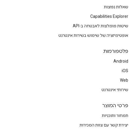
{
"latitude"
:
-35.28282136229385
,
"longitu
שאלות נפוצות
"originalIndex"
:
5
,
"placeId"
:
"ChIJaUpThGlNFmsRMHWxoH7EOsc"
,
Capabilities Explorer
},
{
שיטות מומלצות לאבטחה ב-API
"location"
:
{
"latitude"
:
-35.2828744
,
"long
אופטימיזציה של שימוש בשירות אינטרנט
"placeId"
:
"ChIJaUpThGlNFmsRMHWxoH7EOsc"
,
},
{
פלטפורמות
"location"
:
{
"latitude"
:
-35.282922299999996
,
Android
"longit
"placeId"
:
"ChIJaUpThGlNFmsRMHWxoH7EOsc"
,
iOS
},
{
Web
"location"
:
שירותי אינטרנט
{
"latitude"
:
-35.282931500000004
,
"longit
"placeId"
:
"ChIJaUpThGlNFmsRMHWxoH7EOsc"
,
},
פרטי המוצר
{
"location"
:
{
"latitude"
:
-35.2830263
,
"long
תמחור ותוכניות
"placeId"
:
"ChIJaUpThGlNFmsRMHWxoH7EOsc"
,
יצירת קשר עם צוות המכירות
},
{