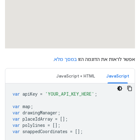
},
{
"location"
:
{
"latitude"
:
-35.2810979
,
"long
"placeId"
:
"ChIJpYMSrmlNFmsRXkCoIkZxgBg"
,
},
{
"location"
:
{
"latitude"
:
-35.281152399999996
,
"longit
"placeId"
:
"ChIJpYMSrmlNFmsRXkCoIkZxgBg"
,
},
אפשר לראות את הדוגמה הזו
במסך מלא
.
{
"location"
:
{
"latitude"
JavaScript + HTML
:
-35.281152399999996
JavaScript
,
"longit
"placeId"
:
"ChIJ601MoWlNFmsR5mvkfPp2ovA"
,
},
var
apiKey
=
'YOUR_API_KEY_HERE'
;
{
"location"
:
{
"latitude"
:
-35.2811784
,
"long
var
map
;
"placeId"
:
"ChIJ601MoWlNFmsR5mvkfPp2ovA"
,
var
drawingManager
;
},
var
placeIdArray
=
[];
{
var
polylines
=
[];
"location"
:
{
"latitude"
:
-35.2812258
,
"long
var
snappedCoordinates
=
[];
"placeId"
:
"ChIJ601MoWlNFmsR5mvkfPp2ovA"
,
},