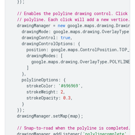
});
"originalIndex"
:
3
,
"placeId"
:
"ChIJ601MoWlNFmsR5mvkfPp2ovA"
,
// Enables the polyline drawing control. Click o
},
// polyline. Each click will add a new vertice. D
{
drawingManager
=
new
google
.
maps
.
drawing
.
Drawing
"location"
:
drawingMode
:
google
.
maps
.
drawing
.
OverlayType
.
P
{
"latitude"
:
-35.28151580000001
,
"longitu
drawingControl
:
true
,
"placeId"
:
"ChIJ601MoWlNFmsR5mvkfPp2ovA"
,
drawingControlOptions
:
{
},
position
:
google
.
maps
.
ControlPosition
.
TOP_CE
{
drawingModes
:
[
"location"
:
{
"latitude"
:
-35.28158259999999
google
.
maps
.
drawing
.
OverlayType
.
POLYLINE
"placeId"
:
"ChIJ601MoWlNFmsR5mvkfPp2ovA"
,
]
},
},
{
polylineOptions
:
{
"location"
:
strokeColor
:
'#696969'
,
{
"latitude"
:
-35.281666099999995
,
"longit
strokeWeight
:
2
,
"placeId"
:
"ChIJ601MoWlNFmsR5mvkfPp2ovA"
,
strokeOpacity
:
0.3
,
},
}
{
});
"location"
:
{
"latitude"
:
-35.2817377
,
"long
drawingManager
.
setMap
(
map
);
"placeId"
:
"ChIJ601MoWlNFmsR5mvkfPp2ovA"
,
},
// Snap-to-road when the polyline is completed.
{
drawingManager
.
addListener
(
'polylinecomplete'
,
f
"location"
: