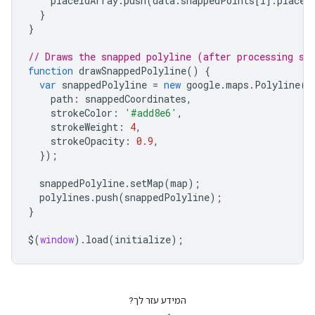
placeIdArray
.
push
(
data
.
snappedPoints
[
i
].
placeI
},
}
{
}
"location"
:
{
"latitude"
:
-35.2824379
,
"long
"placeId"
:
"ChIJ601MoWlNFmsR5mvkfPp2ovA"
,
// Draws the snapped polyline (after processing sn
},
function
drawSnappedPolyline
()
{
{
var
snappedPolyline
=
new
google
.
maps
.
Polyline
({
"location"
:
{
"latitude"
:
-35.2824379
,
"long
path
:
snappedCoordinates
,
"placeId"
:
"ChIJe9LPnWlNFmsR7mJw8mYHwG0"
,
strokeColor
:
'#add8e6'
,
},
strokeWeight
:
4
,
{
strokeOpacity
:
0.9
,
"location"
:
});
{
"latitude"
:
-35.282472999999996
,
"longit
"placeId"
:
"ChIJe9LPnWlNFmsR7mJw8mYHwG0"
,
snappedPolyline
.
setMap
(
map
);
},
polylines
.
push
(
snappedPolyline
);
{
}
"location"
:
{
"latitude"
:
-35.2825375
,
"long
"placeId"
:
"ChIJe9LPnWlNFmsR7mJw8mYHwG0"
,
$
(
window
).
load
(
initialize
);
},
{
"location"
:
{
"latitude"
:
-35.28257309999999
,
"longitu
"placeId"
:
"ChIJe9LPnWlNFmsR7mJw8mYHwG0"
,
המידע עזר לך?
},