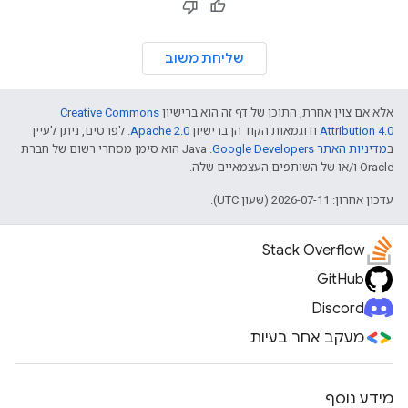
{
"location"
:
{
"latitude"
:
-35.28257309999999
,
"longitu
שליחת משוב
"placeId"
:
"ChIJaUpThGlNFmsRMHWxoH7EOsc"
,
},
{
אלא אם צוין אחרת, התוכן של דף זה הוא ברישיון
Creative Commons
"location"
:
Attribution 4.0
ודוגמאות הקוד הן ברישיון
Apache 2.0
. לפרטים, ניתן לעיין
{
"latitude"
:
-35.282665400000006
,
"longit
ב
מדיניות האתר Google Developers‏
.‏ Java הוא סימן מסחרי רשום של חברת
"placeId"
:
"ChIJaUpThGlNFmsRMHWxoH7EOsc"
,
Oracle ו/או של השותפים העצמאיים שלה.
},
{
עדכון אחרון: 2026-07-11 (שעון UTC).
"location"
:
{
"latitude"
:
-35.28274030000001
,
"longitu
Stack Overflow
"placeId"
:
"ChIJaUpThGlNFmsRMHWxoH7EOsc"
,
},
GitHub
{
"location"
:
Discord
{
"latitude"
:
-35.282809799999995
,
"longit
מעקב אחר בעיות
"placeId"
:
"ChIJaUpThGlNFmsRMHWxoH7EOsc"
,
},
{
"location"
:
מידע נוסף