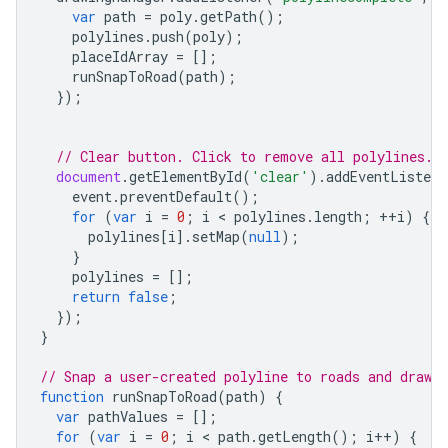
var
path
=
poly
.
getPath
();
{
"latitude"
:
-35.281810899999996
,
"longit
polylines
.
push
(
poly
);
"placeId"
:
"ChIJ601MoWlNFmsR5mvkfPp2ovA"
,
placeIdArray
=
[];
},
runSnapToRoad
(
path
);
{
});
"location"
:
{
"latitude"
:
-35.281884999999996
,
"longit
"placeId"
:
"ChIJ601MoWlNFmsR5mvkfPp2ovA"
,
// Clear button. Click to remove all polylines.
},
document
.
getElementById
(
'clear'
).
addEventListene
{
event
.
preventDefault
();
"location"
:
for
(
var
i
=
0
;
i
 < 
polylines
.
length
;
++
i
)
{
{
"latitude"
:
-35.28194399606459
,
"longitu
polylines
[
i
].
setMap
(
null
);
"originalIndex"
:
4
,
}
"placeId"
:
"ChIJ601MoWlNFmsR5mvkfPp2ovA"
,
polylines
=
[];
},
return
false
;
{
});
"location"
:
}
{
"latitude"
:
-35.281959799999996
,
"longit
"placeId"
:
"ChIJ601MoWlNFmsR5mvkfPp2ovA"
,
// Snap a user-created polyline to roads and draw t
},
function
runSnapToRoad
(
path
)
{
{
var
pathValues
=
[];
"location"
:
for
(
var
i
=
0
;
i
 < 
path
.
getLength
();
i
++
)
{
{
"latitude"
:
-35.282035199999996
,
"longit