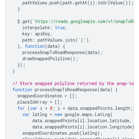
pathValues
.
push
(
path
.
getAt
(
i
).
toUrlValue
());
"placeId"
:
"ChIJ601MoWlNFmsR5mvkfPp2ovA"
,
}
},
{
$
.
get
(
'https://roads.googleapis.com/v1/snapToRoa
"location"
:
{
"latitude"
:
-35.2821254
,
"long
interpolate
:
true
,
"placeId"
:
"ChIJ601MoWlNFmsR5mvkfPp2ovA"
,
key
:
apiKey
,
},
path
:
pathValues
.
join
(
'|'
)
{
},
function
(
data
)
{
"location"
:
processSnapToRoadResponse
(
data
);
{
"latitude"
:
-35.282199999999996
,
"longit
drawSnappedPolyline
();
"placeId"
:
"ChIJ601MoWlNFmsR5mvkfPp2ovA"
,
});
},
}
{
"location"
:
{
"latitude"
:
-35.2822739
,
"long
// Store snapped polyline returned by the snap-to-r
"placeId"
:
"ChIJ601MoWlNFmsR5mvkfPp2ovA"
,
function
processSnapToRoadResponse
(
data
)
{
},
snappedCoordinates
=
[];
{
placeIdArray
=
[];
"location"
:
{
"latitude"
:
-35.2823468
,
"long
for
(
var
i
=
0
;
i
 < 
data
.
snappedPoints
.
length
;
i
"placeId"
:
"ChIJ601MoWlNFmsR5mvkfPp2ovA"
,
var
latlng
=
new
google
.
maps
.
LatLng
(
},
data
.
snappedPoints
[
i
].
location
.
latitude
,
{
data
.
snappedPoints
[
i
].
location
.
longitude
);
"location"
:
{
"latitude"
:
-35.2824178
,
"long
snappedCoordinates
.
push
(
latlng
);
"placeId"
:
"ChIJ601MoWlNFmsR5mvkfPp2ovA"
,