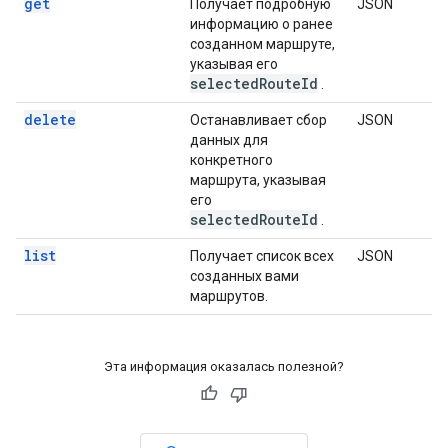
get
Получает подробную
JSON
информацию о ранее
созданном маршруте,
указывая его
selectedRouteId
.
delete
Останавливает сбор
JSON
данных для
конкретного
маршрута, указывая
его
selectedRouteId
.
list
Получает список всех
JSON
созданных вами
маршрутов.
Эта информация оказалась полезной?