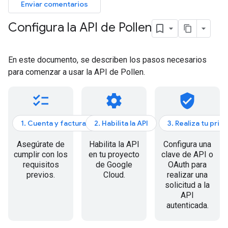
Enviar comentarios
Configura la API de Pollen
En este documento, se describen los pasos necesarios
para comenzar a usar la API de Pollen.
checklist
settings
verified_user
1. Cuenta y facturación
2. Habilita la API
3. Realiza tu prim
Asegúrate de
Habilita la API
Configura una
cumplir con los
en tu proyecto
clave de API o
requisitos
de Google
OAuth para
previos.
Cloud.
realizar una
solicitud a la
API
autenticada.