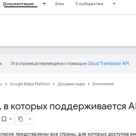
Документация
Блог
Сообщество
Эта страница переведена с помощью
Cloud Translation API
.
ы
Google Maps Platform
Документация
Environment
,
в которых поддерживается A
писке представлены все страны, для которых доступна ин