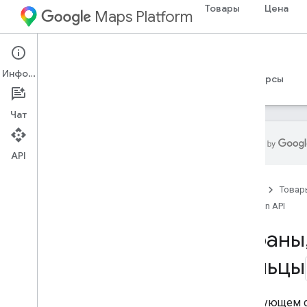
Товары
Цена
Maps Platform
Environment
Pollen API
Информация
Руководства
Справочные материалы
Ресурсы
Чат
API
Pollen API
Главная
Товар
Обзор
Pollen API
Охват страны и региона
Страны
Настройка
пыльцы
Настройте API пыльцы
Работа с пыльцевым API
В следующем с