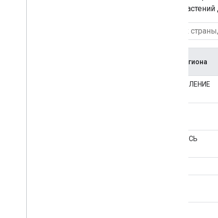
Сделать запрос
типы растений
Понять ответ
код региона
ОБЪЯВЛЕНИЕ
АЛ
ЯВЛЯЮСЬ
АР
В
АВ